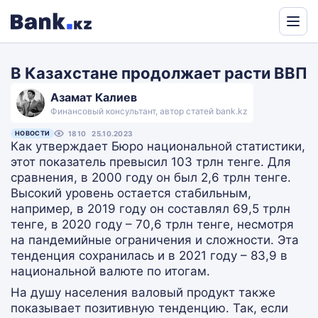
Powered
by
В Казахстане продолжает расти ВВП
Translate
Азамат Калиев
Финансовый консультант, автор статей bank.kz
НОВОСТИ
1810
25.10.2023
Как утверждает Бюро национальной статистики,
этот показатель превысил 103 трлн тенге. Для
сравнения, в 2000 году он был 2,6 трлн тенге.
Высокий уровень остается стабильным,
например, в 2019 году он составлял 69,5 трлн
тенге, в 2020 году – 70,6 трлн тенге, несмотря
на пандемийные ограничения и сложности. Эта
тенденция сохранилась и в 2021 году – 83,9 в
национальной валюте по итогам.
На душу населения валовый продукт также
показывает позитивную тенденцию. Так, если