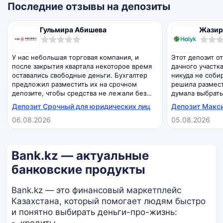
Последние отзывы на депозиты
Гульмира Абишева
Жазир
0,0
0,0
rating
rating
У нас небольшая торговая компания, и
Этот депозит о
после закрытия квартала некоторое время
дачного участка
оставались свободные деньги. Бухгалтер
никуда не соби
предложил разместить их на срочном
решила размест
депозите, чтобы средства не лежали без
думала выбрать
дела. Перед оформлением уточнили,
потом оставила
Депозит Срочный для юридических лиц
Депозит Макс
можно ли досрочно закрыть вклад и как это
длительный пер
06.08.2026
05.08.2026
повлияет на доходность. В итоге выбрали
уточнила, что б
срок, который совпадал с нашим
закрыть вклад 
финансовым планом.
спросила, пото
досрочном рас
Bank.kz — актуальные
Теперь просто 
воспринимаю их
банковские продукты
Bank.kz — это финансовый маркетплейс
Казахстана, который помогает людям быстро
и понятно выбирать деньги-про-жизнь: