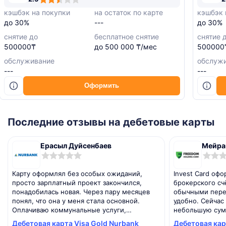
ating
ating
ating
ating
ating
ating
кэшбэк на покупки
на остаток по карте
кэшбэк 
до 30%
---
до 30%
снятие до
бесплатное снятие
снятие 
500000₸
до 500 000 ₸/мес
500000
обслуживание
обслуж
---
---
Оформить
Последние отзывы на дебетовые карты
Ерасыл Дуйсенбаев
Мейра
0,0
0,0
rating
rating
Карту оформлял без особых ожиданий,
Invest Card оф
просто зарплатный проект закончился,
брокерского сч
понадобилась новая. Через пару месяцев
обычными пере
понял, что она у меня стала основной.
удобно. Сейчас
Оплачиваю коммунальные услуги,
небольшую сум
перевожу деньги родителям, иногда
брокерский счё
Дебетовая карта Visa Gold Nurbank
Дебетовая карт