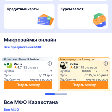
Кредитные карты
Курсы валют
Микрозаймы онлайн
Все предложения МФО
Розыгрыш iPhone 17 Pro Max!
Микрокредит за 3 минуты!
Vivus
Kviku
4.7
32 отзыва
4.9
119 отзывов
Сумма
10000 - 300000 ₸
Сумма
10000 - 170000 ₸
Срок
до 21 дня
Срок
от 15 до 45 дней
Одобрение
очень высокое
Одобрение
очень высокое
Подать заявку
Подать заявку
Все МФО Казахстана
Все МФО