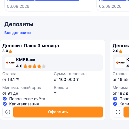
рассчитываюсь в интернете
интересная сдел
06.08.2026
05.08.2026
нужна абсолютн
пользуешься эк
становится про
Депозиты
Все депозиты
Депозит Плюс 3 месяца
Депози
3.0
2.0
KMF Банк
K
,0
,0
,0
4.0
4
ating
ating
ating
Ставка
Сумма депозита
Ставка
от 16.1 %
от 100 000 ₸
от 16.55
Минимальный срок
Валюта
Минима
от 91 дн
₸
от 182 д
Пополнение счёта
Попо
Капитализация
Капи
Оформить