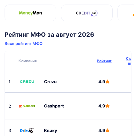
Рейтинг МФО за август 2026
Весь рейтинг МФО
Скор
Компания
Рейтинг
выд
1
Crezu
4.9
Cashport
4.9
2
4
3
Квику
4.9