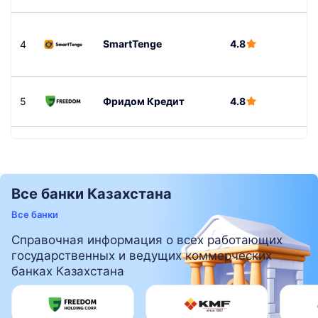
SmartTenge
4.8
4
4
5
Фридом Кредит
4.8
4
Все банки Казахстана
Все банки
Справочная информация о всех работающих
государственных и ведущих коммерческих
банках Казахстана