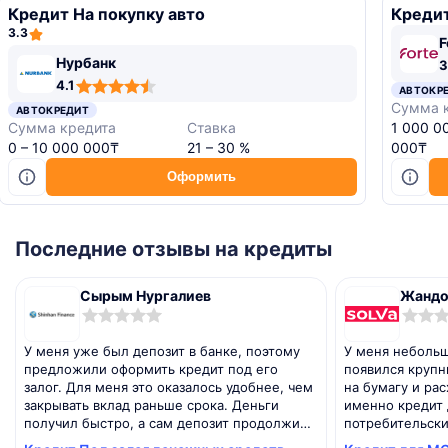
Кредит На покупку авто
Кредит
3.3
F
,4
,5
,5
Нурбанк
3
ating
ating
ating
,1
4.1
АВТОКР
ating
Сумма 
АВТОКРЕДИТ
Сумма кредита
Ставка
1 000 0
0 – 10 000 000₸
21 – 30 %
000₸
Оформить
Последние отзывы на кредиты
Сырым Нургалиев
Жандо
0,0
0,0
rating
rating
У меня уже был депозит в банке, поэтому
У меня небольш
предложили оформить кредит под его
появился крупны
залог. Для меня это оказалось удобнее, чем
на бумагу и ра
закрывать вклад раньше срока. Деньги
именно кредит 
получил быстро, а сам депозит продолжил
потребительски
работать.
проверяли, но 