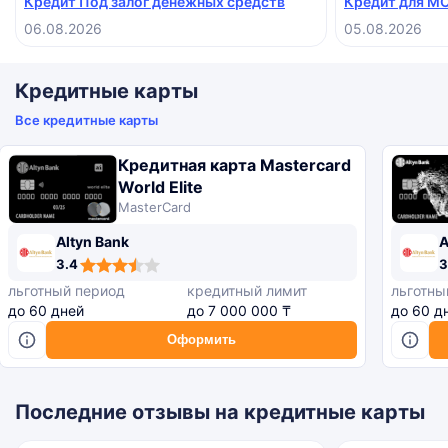
Кредит Под залог денежных средств
Кредит для М
просили.
06.08.2026
05.08.2026
Кредитные карты
Все кредитные карты
Кредитная карта Mastercard
World Elite
MasterCard
Altyn Bank
A
,4
,4
,4
,4
,4
,5
,4
3.4
3
ating
ating
ating
ating
ating
ating
ating
льготный период
кредитный лимит
льготны
до 60 дней
до 7 000 000 ₸
до 60 д
Оформить
Последние отзывы на кредитные карты