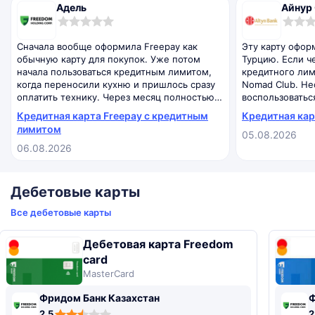
Адель
Айнур
0,0
0,0
rating
rating
Сначала вообще оформила Freepay как
Эту карту офор
обычную карту для покупок. Уже потом
Турцию. Если ч
начала пользоваться кредитным лимитом,
кредитного лим
когда переносили кухню и пришлось сразу
Nomad Club. Не
оплатить технику. Через месяц полностью
воспользоватьс
закрыла задолженность. Мне понравилось,
аэропорту, а с
Кредитная карта Freepay с кредитным
Кредитная кар
что не пришлось снимать наличные —
трогала. Сейчас
лимитом
05.08.2026
просто расплачивалась картой. Но для себя
Думаю, если ре
решила, что лимит лучше использовать
06.08.2026
половина возм
только под крупные покупки, а не под
пригодится.
ежедневные расходы.
Дебетовые карты
Все дебетовые карты
Дебетовая карта Freedom
card
MasterCard
Фридом Банк Казахстан
Ф
,5
,5
,4
,3
,4
,5
2.5
2