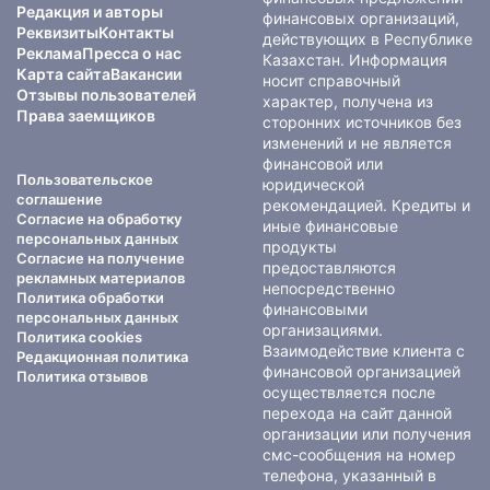
Редакция и авторы
финансовых организаций,
Реквизиты
Контакты
действующих в Республике
Реклама
Пресса о нас
Казахстан. Информация
Карта сайта
Вакансии
носит справочный
Отзывы пользователей
характер, получена из
Права заемщиков
сторонних источников без
изменений и не является
финансовой или
Пользовательское
юридической
соглашение
рекомендацией. Кредиты и
Согласие на обработку
иные финансовые
персональных данных
продукты
Согласие на получение
предоставляются
рекламных материалов
непосредственно
Политика обработки
финансовыми
персональных данных
организациями.
Политика cookies
Взаимодействие клиента с
Редакционная политика
финансовой организацией
Политика отзывов
осуществляется после
перехода на сайт данной
организации или получения
смс-сообщения на номер
телефона, указанный в