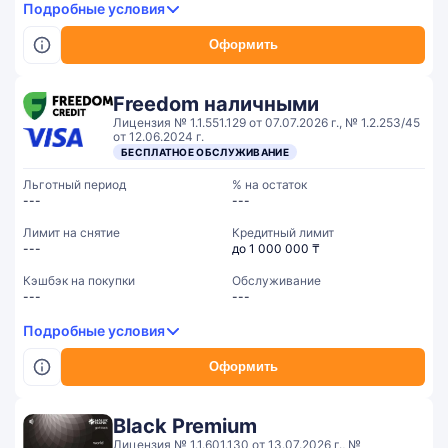
Подробные условия
Оформить
Freedom наличными
Лицензия № 1.1.551.129 от 07.07.2026 г., № 1.2.253/45
от 12.06.2024 г.
БЕСПЛАТНОЕ ОБСЛУЖИВАНИЕ
Льготный период
% на остаток
---
---
Лимит на снятие
Кредитный лимит
---
до 1 000 000 ₸
Кэшбэк на покупки
Обслуживание
---
---
Подробные условия
Оформить
Black Premium
Лицензия № 1.1.601.130 от 13.07.2026 г., №