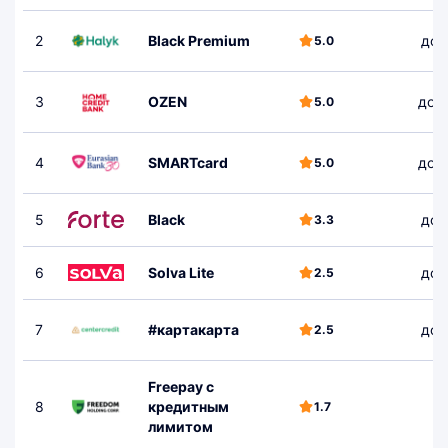
2
Black Premium
до 
5.0
3
OZEN
до 1
5.0
4
SMARTcard
до 1
5.0
5
Black
до 
3.3
6
Solva Lite
до 
2.5
7
#картакарта
до 
2.5
Freepay с
8
кредитным
1.7
лимитом