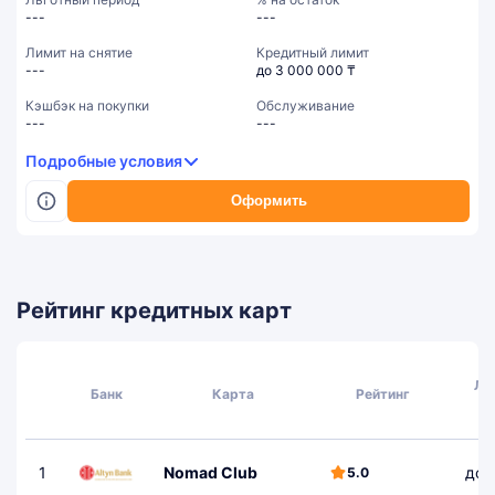
---
---
Лимит на снятие
Кредитный лимит
---
до 3 000 000 ₸
Кэшбэк на покупки
Обслуживание
---
---
Подробные условия
Оформить
Рейтинг кредитных карт
Ль
Банк
Карта
Рейтинг
п
1
Nomad Club
до 
5.0