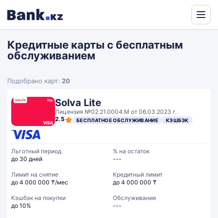
Powered
by
Кредитные карты с бесплатным
Translate
обслуживанием
Подобрано карт:
20
Solva Lite
Лицензия №02.21.0004.М от 06.03.2023 г.
2.5
БЕСПЛАТНОЕ ОБСЛУЖИВАНИЕ
КЭШБЭК
Льготный период
% на остаток
до 30 дней
---
Лимит на снятие
Кредитный лимит
до 4 000 000 ₸/мес
до 4 000 000 ₸
Кэшбэк на покупки
Обслуживание
до 10%
---