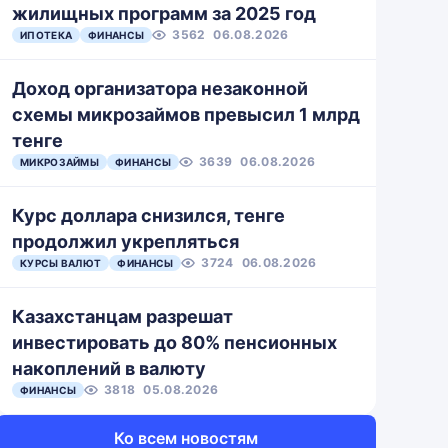
до 5 лет
тыс. до 3
жилищных программ за 2025 год
млн
3562
06.08.2026
ИПОТЕКА
ФИНАНСЫ
Доход организатора незаконной
От 30 до
от 10000
%
360 дней
до 300000
схемы микрозаймов превысил 1 млрд
тенге
3639
06.08.2026
МИКРОЗАЙМЫ
Примерно
ФИНАНСЫ
Примерно
до 70
до 400
дней
000 тенге
Курс доллара снизился, тенге
продолжил укрепляться
От 10 000
3724
06.08.2026
КУРСЫ ВАЛЮТ
ФИНАНСЫ
От 1 до 21
до 300
дня
000
Казахстанцам разрешат
инвестировать до 80% пенсионных
От 10 000
накоплений в валюту
до 30
%
до 300
3818
05.08.2026
ФИНАНСЫ
дней
000
Ко всем новостям