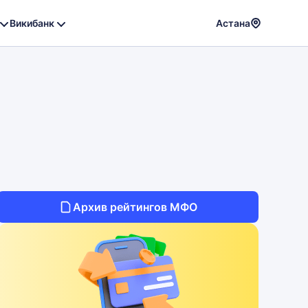
Викибанк
Астана
Powere
by
Translat
Архив рейтингов МФО
ая
Срок
Сумма
От 15 до
От 10 000