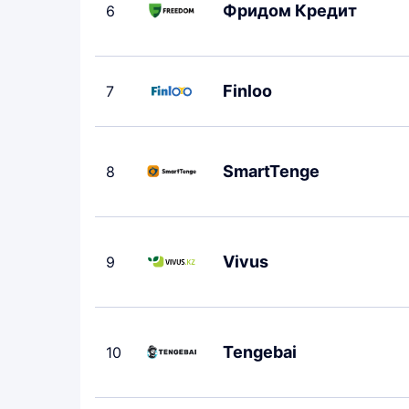
Фридом Кредит
6
Finloo
7
SmartTenge
8
Vivus
9
Tengebai
10