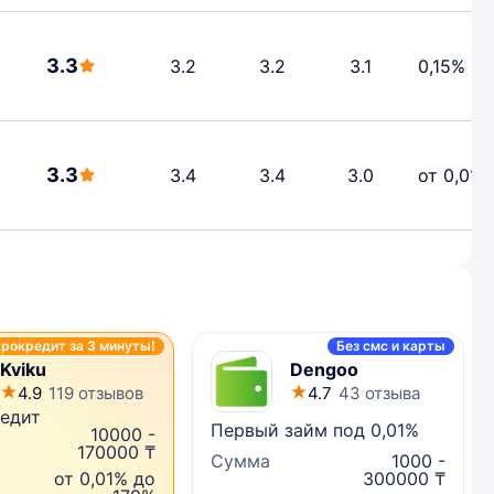
3.3
3.2
3.2
3.1
0,15%
3.3
3.4
3.4
3.0
от 0,01%
рокредит за 3 минуты!
Без смс и карты
Kviku
Dengoo
4.9
119 отзывов
4.7
43 отзыва
едит
Первый займ под 0,01%
10000 -
170000 ₸
Сумма
1000 -
от 0,01% до
300000 ₸