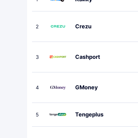
Crezu
2
Cashport
3
GMoney
4
Tengeplus
5