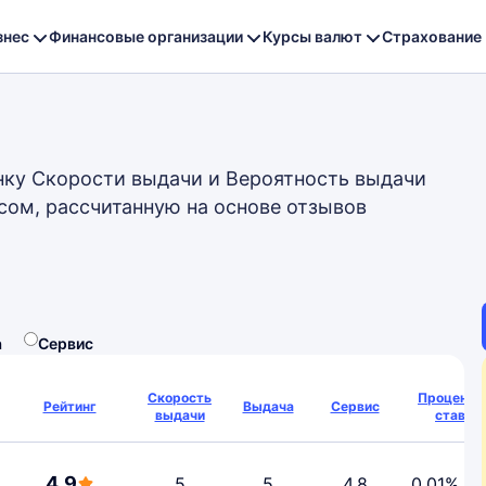
знес
Финансовые организации
Курсы валют
Страхование
нку Скорости выдачи и Вероятность выдачи
сом, рассчитанную на основе отзывов
а
Сервис
Скорость
Процентн
Рейтинг
Выдача
Сервис
выдачи
ставка
4.9
5
5
4.8
0,01%