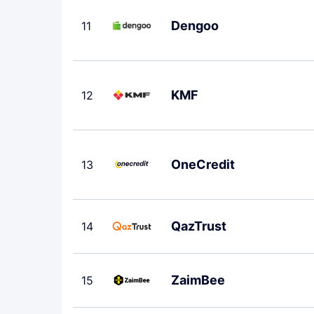
Dengoo
11
KMF
12
OneCredit
13
QazTrust
14
ZaimBee
15