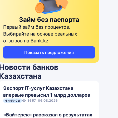
45 дней
до 170 000
От 10 000
Займ без паспорта
От 1 до
до 200
365 дней
Первый займ без процентов.
000
Выбирайте на основе реальных
отзывов на Bank.kz
От 1000
От 7 дней
%
до 500
до 5 лет
Показать предложения
000 тенге
Новости банков
от 20 000
Казахстана
25 дней
до 180
000 тенге
Экспорт IT-услуг Казахстана
впервые превысил 1 млрд долларов
От 3 до 12
От 5 000
месяцев
до 172000
3657
06.08.2026
ФИНАНСЫ
«Байтерек» рассказал о результатах
От 200