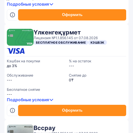
Подробные условия
Оформить
Үлкенгеқұрмет
Лицензия №1.1.856.145 от 07.08.2026
БЕСПЛАТНОЕ ОБСЛУЖИВАНИЕ
КЭШБЭК
Кэшбэк на покупки
% на остаток
до 3%
---
Обслуживание
Cнятие до
---
0₸
Бесплатное снятие
---
Подробные условия
Оформить
Вccpay