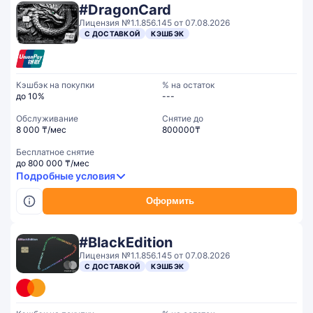
#DragonCard
Лицензия №1.1.856.145 от 07.08.2026
С ДОСТАВКОЙ
КЭШБЭК
Кэшбэк на покупки
% на остаток
до 10%
---
Обслуживание
Cнятие до
8 000 ₸/мес
800000₸
Бесплатное снятие
до 800 000 ₸/мес
Подробные условия
Оформить
#BlackEdition
Лицензия №1.1.856.145 от 07.08.2026
С ДОСТАВКОЙ
КЭШБЭК