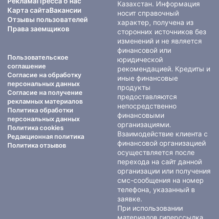
Реклама
Пресса о нас
Казахстан. Информация
Карта сайта
Вакансии
носит справочный
Отзывы пользователей
характер, получена из
Права заемщиков
сторонних источников без
изменений и не является
финансовой или
Пользовательское
юридической
соглашение
рекомендацией. Кредиты и
Согласие на обработку
иные финансовые
персональных данных
продукты
Согласие на получение
предоставляются
рекламных материалов
непосредственно
Политика обработки
финансовыми
персональных данных
организациями.
Политика cookies
Взаимодействие клиента с
Редакционная политика
финансовой организацией
Политика отзывов
осуществляется после
перехода на сайт данной
организации или получения
смс-сообщения на номер
телефона, указанный в
заявке.
При использовании
материалов гиперссылка