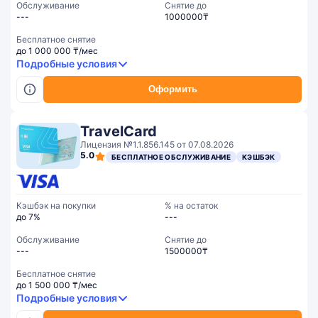
Обслуживание
Cнятие до
---
1000000₸
Бесплатное снятие
до 1 000 000 ₸/мес
Подробные условия
Оформить
TravelCard
Лицензия №1.1.856.145 от 07.08.2026
5.0
БЕСПЛАТНОЕ ОБСЛУЖИВАНИЕ
КЭШБЭК
Кэшбэк на покупки
% на остаток
до 7%
---
Обслуживание
Cнятие до
---
1500000₸
Бесплатное снятие
до 1 500 000 ₸/мес
Подробные условия