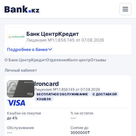
Powered
by
Translate
Банк ЦентрКредит
Лицензия №1.1.856.145 от 07.08.2026
Подробнее о банке
3,3
4.1
Продукты и услуги
3.3
О Банк ЦентрКредит
Отделения
Колл центр
Отзывы
rating
2.4
Сервис
Общий рейтинг
Личный кабинет
Ironcard
Лицензия №1.1.856.145 от 07.08.2026
БЕСПЛАТНОЕ ОБСЛУЖИВАНИЕ
С ДОСТАВКОЙ
КЭШБЭК
Кэшбэк на покупки
% на остаток
до 4%
---
Обслуживание
Cнятие до
---
3000000₸