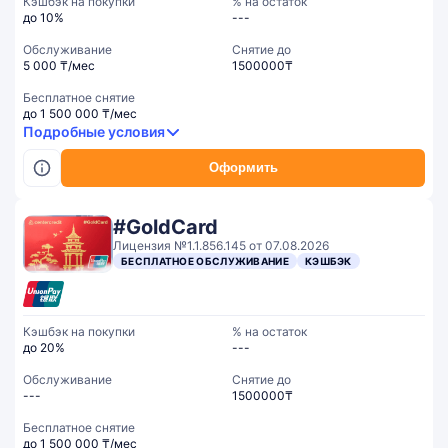
Кэшбэк на покупки
% на остаток
до 10%
---
Обслуживание
Cнятие до
5 000 ₸/мес
1500000₸
Бесплатное снятие
до 1 500 000 ₸/мес
Подробные условия
Оформить
#GoldCard
Лицензия №1.1.856.145 от 07.08.2026
БЕСПЛАТНОЕ ОБСЛУЖИВАНИЕ
КЭШБЭК
Кэшбэк на покупки
% на остаток
до 20%
---
Обслуживание
Cнятие до
---
1500000₸
Бесплатное снятие
до 1 500 000 ₸/мес