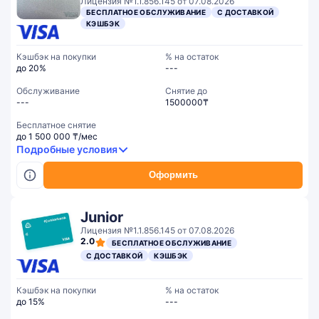
Лицензия №1.1.856.145 от 07.08.2026
БЕСПЛАТНОЕ ОБСЛУЖИВАНИЕ
С ДОСТАВКОЙ
КЭШБЭК
Кэшбэк на покупки
% на остаток
до 20%
---
Обслуживание
Cнятие до
---
1500000₸
Бесплатное снятие
до 1 500 000 ₸/мес
Подробные условия
Оформить
Junior
Лицензия №1.1.856.145 от 07.08.2026
2.0
БЕСПЛАТНОЕ ОБСЛУЖИВАНИЕ
С ДОСТАВКОЙ
КЭШБЭК
Кэшбэк на покупки
% на остаток
до 15%
---