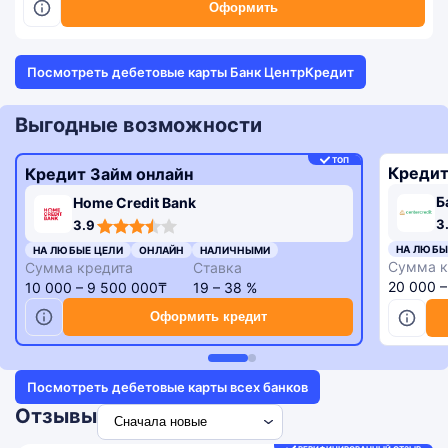
Оформить
Посмотреть дебетовые карты Банк ЦентрКредит
Выгодные возможности
ТОП
Кредит
Кредит Займ онлайн
Б
Home Credit Bank
3,3
3,9
3
3.9
rating
rating
НА ЛЮБЫ
НА ЛЮБЫЕ ЦЕЛИ
ОНЛАЙН
НАЛИЧНЫМИ
Сумма к
Сумма кредита
Ставка
20 000 
10 000 – 9 500 000₸
19 – 38 %
Оформить кредит
Посмотреть дебетовые карты всех банков
Отзывы