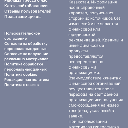
Реклама
Пресса о нас
Казахстан. Информация
Карта сайта
Вакансии
носит справочный
Отзывы пользователей
характер, получена из
Права заемщиков
сторонних источников без
изменений и не является
финансовой или
Пользовательское
юридической
соглашение
рекомендацией. Кредиты и
Согласие на обработку
иные финансовые
персональных данных
продукты
Согласие на получение
предоставляются
рекламных материалов
непосредственно
Политика обработки
финансовыми
персональных данных
организациями.
Политика cookies
Взаимодействие клиента с
Редакционная политика
финансовой организацией
Политика отзывов
осуществляется после
перехода на сайт данной
организации или получения
смс-сообщения на номер
телефона, указанный в
заявке.
При использовании
материалов гиперссылка