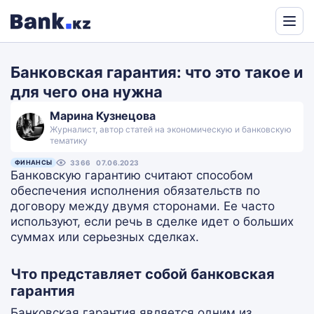
Powered
by
Банковская гарантия: что это такое и
Translate
для чего она нужна
Марина Кузнецова
Журналист, автор статей на экономическую и банковскую
тематику
ФИНАНСЫ
3366
07.06.2023
Банковскую гарантию считают способом
обеспечения исполнения обязательств по
договору между двумя сторонами. Ее часто
используют, если речь в сделке идет о больших
суммах или серьезных сделках.
Что представляет собой банковская
гарантия
Банковская гарантия является одним из