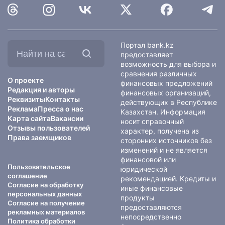
Найти
Портал bank.kz
на
предоставляет
сайте:
возможность для выбора и
сравнения различных
О проекте
финансовых предложений
Редакция и авторы
финансовых организаций,
Реквизиты
Контакты
действующих в Республике
Реклама
Пресса о нас
Казахстан. Информация
Карта сайта
Вакансии
носит справочный
Отзывы пользователей
характер, получена из
Права заемщиков
сторонних источников без
изменений и не является
финансовой или
Пользовательское
юридической
соглашение
рекомендацией. Кредиты и
Согласие на обработку
иные финансовые
персональных данных
продукты
Согласие на получение
предоставляются
рекламных материалов
непосредственно
Политика обработки