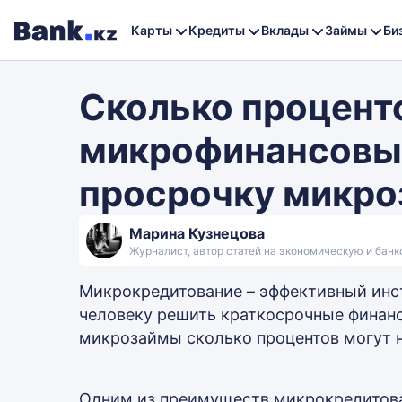
Карты
Кредиты
Вклады
Займы
Би
Сколько процент
микрофинансовые
просрочку микро
Марина Кузнецова
Журналист, автор статей на экономическую и бан
Микрокредитование – эффективный ин
человеку решить краткосрочные финанс
микрозаймы сколько процентов могут 
Одним из преимуществ микрокредитован