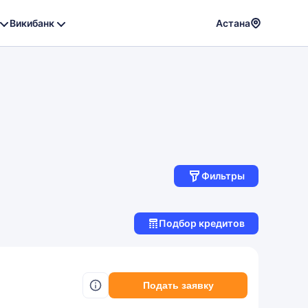
Викибанк
Астана
Powere
by
Translat
Фильтры
Подбор кредитов
Подать заявку