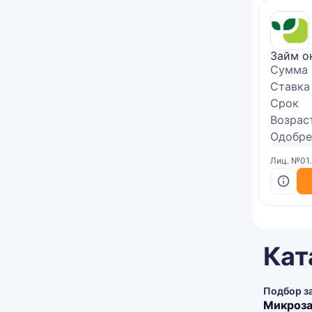
Займ о
Сумма
Ставка
Срок
Возрас
Одобре
Лиц. №01
Кат
Подбор з
Микроза