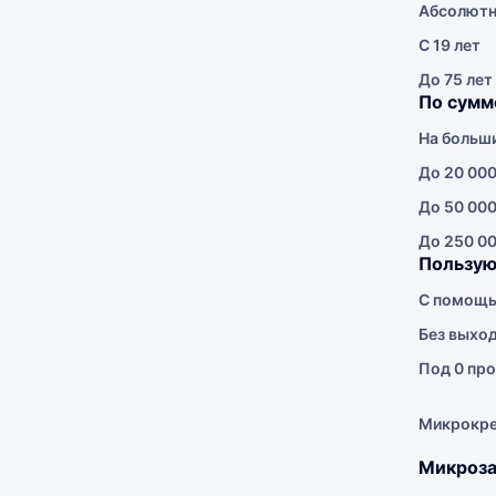
Абсолютн
С 19 лет
До 75 лет
По сумм
На больш
До 20 000
До 50 000
До 250 00
Пользую
С помощь
Без выхо
Под 0 про
Микрокр
Микроза