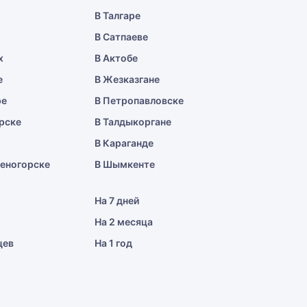
В Талгаре
В Сатпаеве
х
В Актобе
е
В Жезказгане
ре
В Петропавловске
рске
В Талдыкоргане
В Караганде
меногорске
В Шымкенте
На 7 дней
На 2 месяца
цев
На 1 год