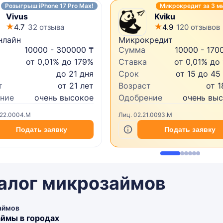
Розыгрыш iPhone 17 Pro Max!
Микрокредит за 3 м
Vivus
Kviku
4.7
32 отзыва
4.9
120 отзывов
нлайн
Микрокредит
10000 - 300000 ₸
Сумма
10000 - 170
от 0,01% до 179%
Ставка
от 0,01% до
до 21 дня
Срок
от 15 до 45
т
от 21 лет
Возраст
от 1
ние
очень высокое
Одобрение
очень вы
.22.0004.M
Лиц. 02.21.0093.M
Подать заявку
Подать заявку
алог микрозаймов
аймов
ймы в городах