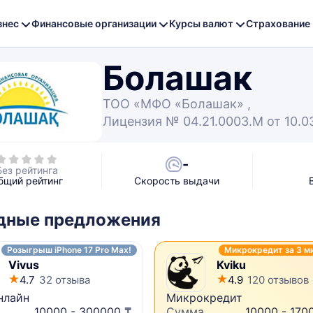
знес
Финансовые организации
Курсы валют
Страхование
Болашак
ТОО «МФО «Болашак» ,
Лицензия № 04.21.0003.М от 10.03
-
Без рейтинга
бщий рейтинг
Скорость выдачи
дные предложения
Розыгрыш iPhone 17 Pro Max!
Микрокредит за 3 м
Vivus
Kviku
4.7
32 отзыва
4.9
120 отзывов
нлайн
Микрокредит
10000 - 300000 ₸
Сумма
10000 - 170