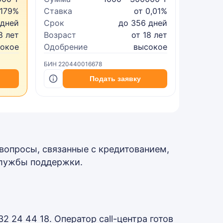
 179%
Ставка
от 0,01%
Ставка
 дней
Срок
до 356 дней
Срок
8 лет
Возраст
от 18 лет
Возрас
сокое
Одобрение
высокое
Одобре
БИН 220440016678
БИН 2402
Подать заявку
опросы, связанные с кредитованием,
службы поддержки.
 24 44 18. Оператор call-центра готов