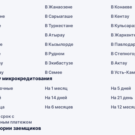
В Жанаозене
В Конаеве
ене
В Сарыагаше
В Кентау
е
В Туркестане
В Кульсара
В Атырау
В Жаркент
ае
В Кызылорде
В Павлода
е
В Рудном
В Степного
ау
В Экибастузе
В Актау
ау
В Семее
В Усть-Ка
у микрокредитования
очные
На 1 месяц
На 5 дней
й
На 14 дней
На 21 день
ца
На 6 месяцев
На 12 меся
 срок с
чным платежом
гории заемщиков