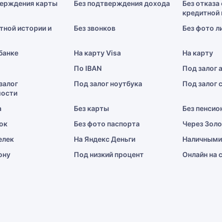
верждения карты
Без подтверждения дохода
Без отказа 
кредитной 
тной истории и
Без звонков
Без фото л
 банке
На карту Visa
На карту
По IBAN
Под залог 
залог
Под залог ноутбука
Под залог 
ости
а
Без карты
Без пенсио
ок
Без фото паспорта
Через Зол
елек
На Яндекс Деньги
Наличными
ону
Под низкий процент
Онлайн на 