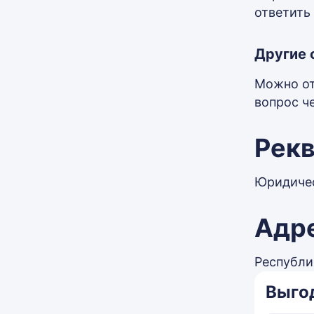
ответить 
Другие 
Можно от
вопрос ч
Рек
Юридичес
Адр
Республик
Выго