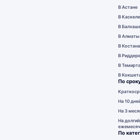
В Астане
В Каскел
В Балхаш
В Алматы
В Костан
В Риддер
В Темирт
В Кокшет
По срок
Краткоср
На 10 дне
На 3 меся
На долгий
ежемеся
По кате