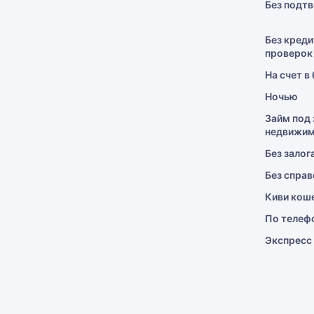
Без подт
Без креди
проверок
На счет в
Ночью
Займ под 
недвижим
Без залог
Без справ
Киви кош
По телеф
Экспресс