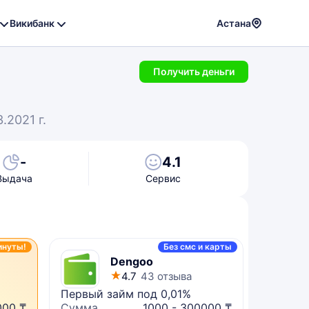
Викибанк
Астана
Powere
by
Получить деньги
Translat
.2021 г.
-
4.1
Выдача
Сервис
инуты!
Без смс и карты
Dengoo
4.7
43 отзыва
Первый займ под 0,01%
Микрок
000 ₸
Сумма
1000 - 300000 ₸
Сумма