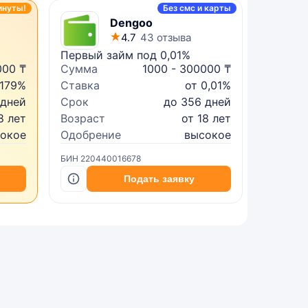
инуты!
Без смс и карты
Dengoo
4.7
43 отзыва
Первый займ под 0,01%
Микрок
000 ₸
Сумма
1000 - 300000 ₸
Сумма
 179%
Ставка
от 0,01%
Ставка
 дней
Срок
до 356 дней
Срок
8 лет
Возраст
от 18 лет
Возрас
сокое
Одобрение
высокое
Одобре
БИН 220440016678
БИН 2402
Подать заявку