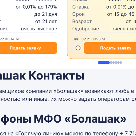
от 0,01% до 179%
Ставка
от 0,01% до
до 21 дня
Срок
от 15 до 45
т
от 21 лет
Возраст
от 1
ние
очень высокое
Одобрение
очень вы
.22.0004.M
Лиц. 02.21.0093.M
Подать заявку
Подать заявку
ашак Контакты
аемщиков компании «Болашак» возникают любые в
ностью или иные, их можно задать операторам 
ефоны МФО «Болашак»
ся на «Горячую линию» можно по телефону + 7 7132