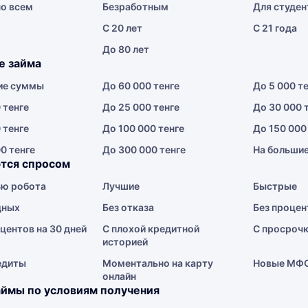
о всем
Безработным
Для студен
С 20 лет
С 21 года
До 80 лет
е займа
ие суммы
До 60 000 тенге
До 5 000 т
 тенге
До 25 000 тенге
До 30 000 
 тенге
До 100 000 тенге
До 150 000
0 тенге
До 300 000 тенге
На больши
тся спросом
ю робота
Лучшие
Быстрые
дных
Без отказа
Без процен
центов на 30 дней
С плохой кредитной
С просроч
историей
едиты
Моментально на карту
Новые МФ
онлайн
ймы по условиям получения