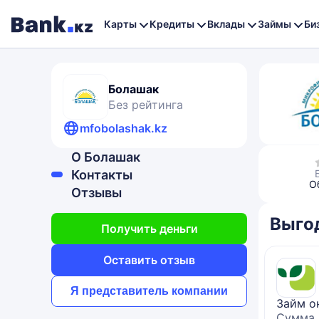
Карты
Кредиты
Вклады
Займы
Би
Болашак
Без рейтинга
mfobolashak.kz
О Болашак
Контакты
О
Отзывы
Выго
Получить деньги
Оставить отзыв
Я представитель компании
Займ о
Сумма