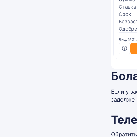
Ставка
Срок
Возрас
Одобре
Лиц. №01
Бол
Если у з
задолжен
Тел
Обратить