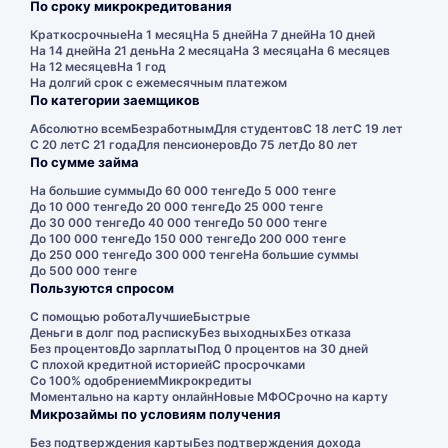
По сроку микрокредитования
Краткосрочные
На 1 месяц
На 5 дней
На 7 дней
На 10 дней
На 14 дней
На 21 день
На 2 месяца
На 3 месяца
На 6 месяцев
На 12 месяцев
На 1 год
На долгий срок с ежемесячным платежом
По категории заемщиков
Абсолютно всем
Безработным
Для студентов
С 18 лет
С 19 лет
С 20 лет
С 21 года
Для пенсионеров
До 75 лет
До 80 лет
По сумме займа
На большие суммы
До 60 000 тенге
До 5 000 тенге
До 10 000 тенге
До 20 000 тенге
До 25 000 тенге
До 30 000 тенге
До 40 000 тенге
До 50 000 тенге
До 100 000 тенге
До 150 000 тенге
До 200 000 тенге
До 250 000 тенге
До 300 000 тенге
На большие суммы
До 500 000 тенге
Пользуются спросом
С помощью робота
Лучшие
Быстрые
Деньги в долг под расписку
Без выходных
Без отказа
Без процентов
До зарплаты
Под 0 процентов на 30 дней
С плохой кредитной историей
С просрочками
Со 100% одобрением
Микрокредиты
Моментально на карту онлайн
Новые МФО
Срочно на карту
Микрозаймы по условиям получения
Без подтверждения карты
Без подтверждения дохода