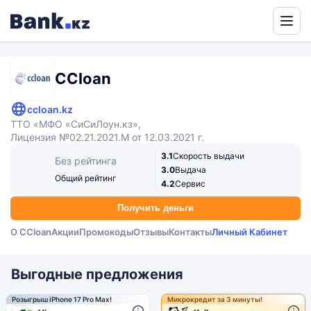
Powered
by
Translate
CCloan
ccloan.kz
ТТО «МФО «СиСиЛоун.кз»,
Лицензия №02.21.2021.М от 12.03.2021 г.
3.1
Скорость выдачи
Без рейтинга
3.0
Выдача
Общий рейтинг
4.2
Сервис
Получить деньги
О CCloan
Акции
Промокоды
Отзывы
Контакты
Личный Кабинет
Выгодные предложения
Розыгрыш iPhone 17 Pro Max!
Микрокредит за 3 минуты!