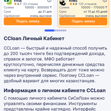
Vivus
Kviku
4.7
32 отзыва
4.9
120 отзывов
Сумма
10000 - 300000 ₸
Сумма
10000 - 170000 ₸
Срок
до 21 дня
Срок
от 15 до 45 дней
Одобрение
очень высокое
Одобрение
очень высокое
Подать заявку
Подать заявку
CCloan Личный Кабинет
ССLoan — быстрый и надежный способ получить
до 200 тысяч тенге без подтверждений дохода,
справок и залогов. МФО работает
круглосуточно, перечисляя денежные средства
клиенту на карту. Возвращать долг тоже можно
через внутренний сервис. Поэтому ССLoan —
удобный вариант для многих казахстанцев.
Информация о личном кабинете ССLoan
С помощью личного кабинета СиСиЛоан можно
управлять своими финансами. Инструменты
представлены крайне наглядно. Интерфейс