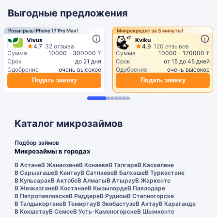
Выгодные предложения
Розыгрыш iPhone 17 Pro Max!
Микрокредит за 3 минуты!
Vivus
Kviku
4.7
32 отзыва
4.9
120 отзывов
Сумма
10000 - 300000 ₸
Сумма
10000 - 170000 ₸
Срок
до 21 дня
Срок
от 15 до 45 дней
Одобрение
очень высокое
Одобрение
очень высокое
Подать заявку
Подать заявку
Каталог микрозаймов
Подбор займов
Микрозаймы в городах
В Астане
В Жанаозене
В Конаеве
В Талгаре
В Каскелене
В Сарыагаше
В Кентау
В Сатпаеве
В Балхаше
В Туркестане
В Кульсарах
В Актобе
В Алматы
В Атырау
В Жаркенте
В Жезказгане
В Костанае
В Кызылорде
В Павлодаре
В Петропавловске
В Риддере
В Рудном
В Степногорске
В Талдыкоргане
В Темиртау
В Экибастузе
В Актау
В Караганде
В Кокшетау
В Семее
В Усть-Каменогорске
В Шымкенте