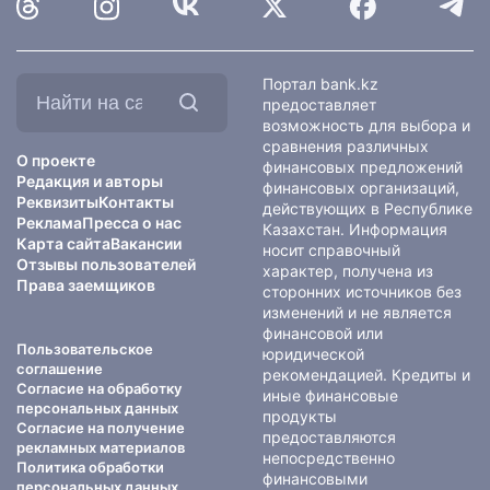
Найти
Портал bank.kz
на
предоставляет
сайте:
возможность для выбора и
сравнения различных
О проекте
финансовых предложений
Редакция и авторы
финансовых организаций,
Реквизиты
Контакты
действующих в Республике
Реклама
Пресса о нас
Казахстан. Информация
Карта сайта
Вакансии
носит справочный
Отзывы пользователей
характер, получена из
Права заемщиков
сторонних источников без
изменений и не является
финансовой или
Пользовательское
юридической
соглашение
рекомендацией. Кредиты и
Согласие на обработку
иные финансовые
персональных данных
продукты
Согласие на получение
предоставляются
рекламных материалов
непосредственно
Политика обработки
финансовыми
персональных данных