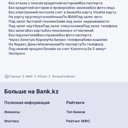
Без отказа с плохой кредитной историей
Без паспорта
Без кредитной истории и проверок
Без звонков
Без фото лица
Без электронной почты
На счет в банке
На карту Visa
На карту
На карту круглосуточно
Ночью
По IBAN
Под залог авто
Под залог бытовой техники
Займ под залог недвижимости
Под залог ноутбука
Под залог спецтехники
Под залог телефона
Без залога
Без карты
Без пенсионных отчислений
Без поручителей
Без справок
Без фото паспорта
Через Золотую Корону
На баланс телефона
Киви кошелек
На Яндекс Деньги
Наличными
По паспорту
По телефону
Под низкий процент
Онлайн на счет Казпочты
За 5 минут
Экспресс
Главная
МФО
CCloan
Личный Кабинет
Больше на Bank.kz
Полезная информация
Рейтинги
Финансы
Топ банков
Ипотека
Рейтинг МФО