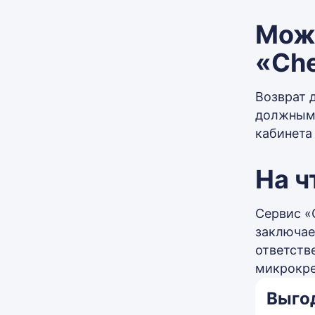
Можн
«Ch
Возврат 
должным 
кабинета
На ч
Сервис «
заключае
ответств
микрокре
Выго