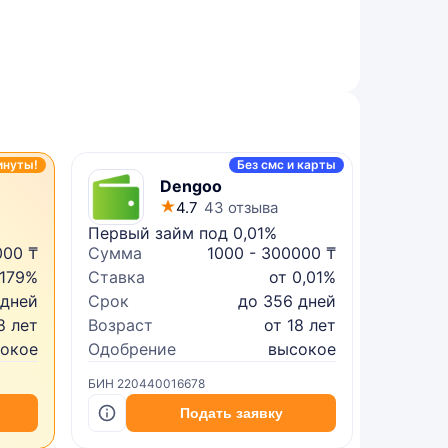
инуты!
Без смс и карты
Dengoo
4.7
43 отзыва
Первый займ под 0,01%
Микрок
000 ₸
Сумма
1000 - 300000 ₸
Сумма
 179%
Ставка
от 0,01%
Ставка
 дней
Срок
до 356 дней
Срок
8 лет
Возраст
от 18 лет
Возрас
сокое
Одобрение
высокое
Одобре
БИН 220440016678
БИН 2402
Подать заявку