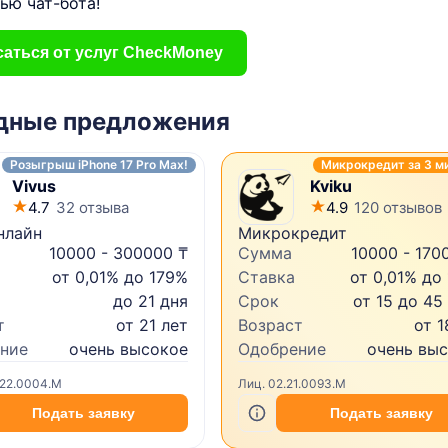
ью чат-бота!
аться от услуг CheckMoney
дные предложения
Розыгрыш iPhone 17 Pro Max!
Микрокредит за 3 м
Vivus
Kviku
4.7
32 отзыва
4.9
120 отзывов
нлайн
Микрокредит
10000 - 300000 ₸
Сумма
10000 - 170
от 0,01% до 179%
Ставка
от 0,01% до
до 21 дня
Срок
от 15 до 45
т
от 21 лет
Возраст
от 1
ние
очень высокое
Одобрение
очень вы
.22.0004.M
Лиц. 02.21.0093.M
Подать заявку
Подать заявку