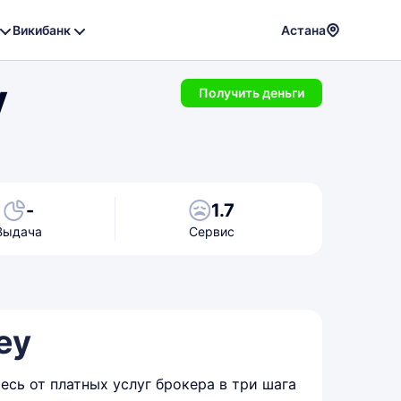
Викибанк
Астана
Powere
y
by
Получить деньги
Translat
-
1.7
Выдача
Сервис
ey
сь от платных услуг брокера в три шага