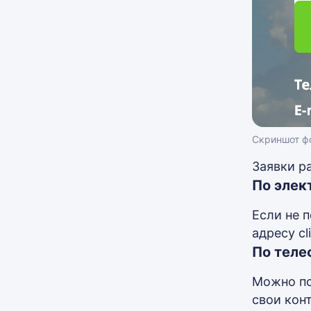
Скриншот фо
Заявки р
По элек
Если не 
адресу c
По теле
Можно по
свои кон