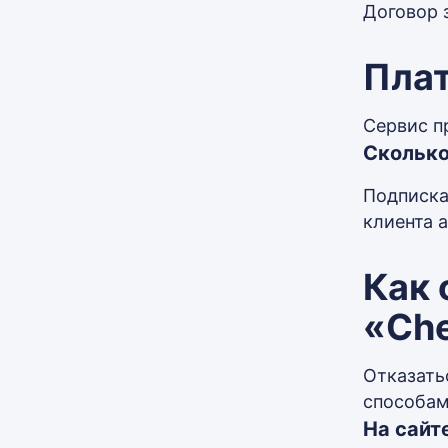
Договор 
Пла
Сервис п
Сколько
Подписка
клиента 
Как 
«Ch
Отказать
способам
На сайт