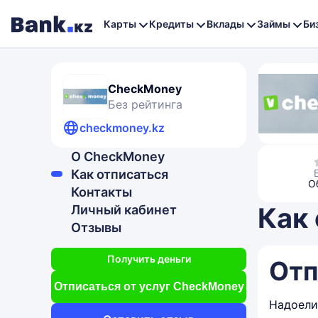
Карты
Кредиты
Вклады
Займы
Би
CheckMoney
Без рейтинга
checkmoney.kz
О CheckMoney
Как отписаться
О
Контакты
Как
Личный кабинет
Отзывы
Получить деньги
Отп
Отписаться от услуг CheckMoney
Надоели