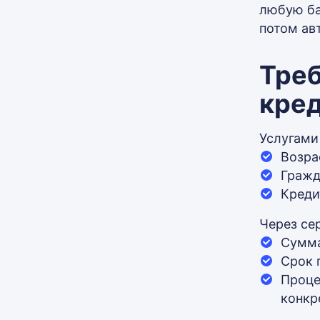
любую ба
потом ав
Треб
кре
Услугами
Возра
Гражд
Креди
Через се
Сумма
Срок 
Проце
конкр