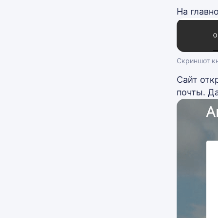
На главн
Скриншот кн
Сайт отк
почты. Д