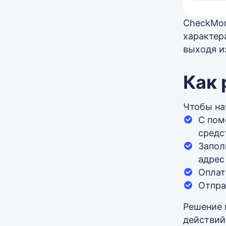
CheckMon
характер
выходя и
Как
Чтобы на
С пом
средс
Запол
адрес
Оплат
Отпра
Решение 
действий