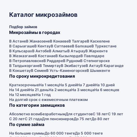
Каталог микрозаймов
Подбор займов
Микрозаймы в городах
В Астане
В Жанаозене
В Конаеве
В Талгаре
В Каскелене
В Сарыагаше
В Кентау
В Сатпаеве
В Балхаше
В Туркестане
В Кульсарах
В Актобе
В Алматы
В Атырау
В Жаркенте
В Жезказгане
В Костанае
В Кызылорде
В Павлодаре
В Петропавловске
В Риддере
В Рудном
В Степногорске
В Талдыкоргане
В Темиртау
В Экибастузе
В Актау
В Караганде
В Кокшетау
В Семее
В Усть-Каменогорске
В Шымкенте
По сроку микрокредитования
Краткосрочные
На 1 месяц
На 5 дней
На 7 дней
На 10 дней
На 14 дней
На 21 день
На 2 месяца
На 3 месяца
На 6 месяцев
На 12 месяцев
На 1 год
На долгий срок с ежемесячным платежом
По категории заемщиков
Абсолютно всем
Безработным
Для студентов
С 18 лет
С 19 лет
С 20 лет
С 21 года
Для пенсионеров
До 75 лет
До 80 лет
По сумме займа
На большие суммы
До 60 000 тенге
До 5 000 тенге