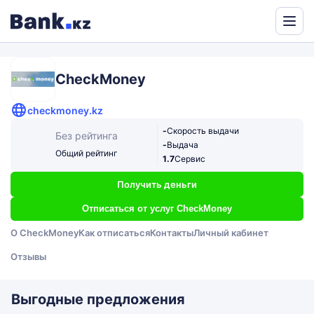
Powered
by
Translate
CheckMoney
checkmoney.kz
-
Скорость выдачи
Без рейтинга
-
Выдача
Общий рейтинг
1.7
Сервис
Получить деньги
Отписаться от услуг CheckMoney
О CheckMoney
Как отписаться
Контакты
Личный кабинет
Отзывы
Выгодные предложения