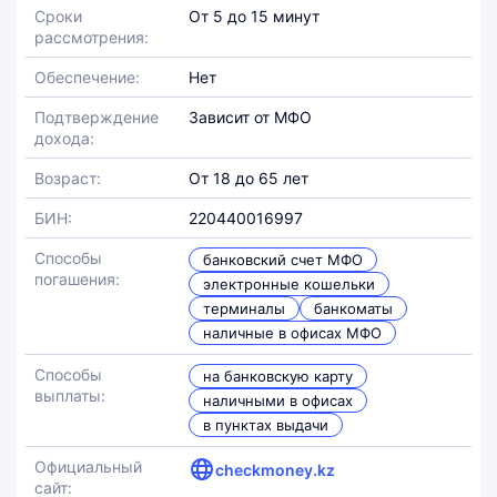
Сроки
От 5 до 15 минут
рассмотрения:
Обеспечение:
Нет
Подтверждение
Зависит от МФО
дохода:
Возраст:
От 18 до 65 лет
БИН:
220440016997
Способы
банковский счет МФО
погашения:
электронные кошельки
терминалы
банкоматы
наличные в офисах МФО
Способы
на банковскую карту
выплаты:
наличными в офисах
в пунктах выдачи
Официальный
checkmoney.kz
сайт: