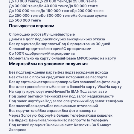
До 10 000 тенге
До 20 000 тенге
До 25 000 тенге
До 30 000 тенге
До 40 000 тенге
До 50 000 тенге
До 100 000 тенге
До 150 000 тенге
До 200 000 тенге
До 250 000 тенге
До 300 000 тенге
На большие суммы
До 500 000 тенге
Пользуются спросом
С помощью робота
Лучшие
Быстрые
Деньги в долг под расписку
Без выходных
Без отказа
Без процентов
До зарплаты
Под 0 процентов на 30 дней
С плохой кредитной историей
С просрочками
Со 100% одобрением
Микрокредиты
Моментально на карту онлайн
Новые МФО
Срочно на карту
Микрозаймы по условиям получения
Без подтверждения карты
Без подтверждения дохода
Без отказа с плохой кредитной историей
Без паспорта
Без кредитной истории и проверок
Без звонков
Без фото лица
Без электронной почты
На счет в банке
На карту Visa
На карту
На карту круглосуточно
Ночью
По IBAN
Под залог авто
Под залог бытовой техники
Займ под залог недвижимости
Под залог ноутбука
Под залог спецтехники
Под залог телефона
Без залога
Без карты
Без пенсионных отчислений
Без поручителей
Без справок
Без фото паспорта
Через Золотую Корону
На баланс телефона
Киви кошелек
На Яндекс Деньги
Наличными
По паспорту
По телефону
Под низкий процент
Онлайн на счет Казпочты
За 5 минут
Экспресс