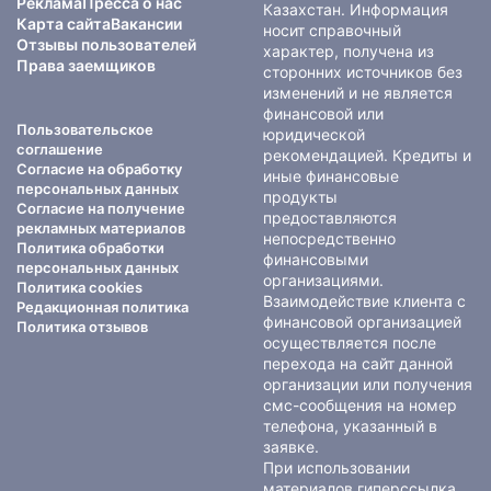
Реклама
Пресса о нас
Казахстан. Информация
Карта сайта
Вакансии
носит справочный
Отзывы пользователей
характер, получена из
Права заемщиков
сторонних источников без
изменений и не является
финансовой или
Пользовательское
юридической
соглашение
рекомендацией. Кредиты и
Согласие на обработку
иные финансовые
персональных данных
продукты
Согласие на получение
предоставляются
рекламных материалов
непосредственно
Политика обработки
финансовыми
персональных данных
организациями.
Политика cookies
Взаимодействие клиента с
Редакционная политика
финансовой организацией
Политика отзывов
осуществляется после
перехода на сайт данной
организации или получения
смс-сообщения на номер
телефона, указанный в
заявке.
При использовании
материалов гиперссылка