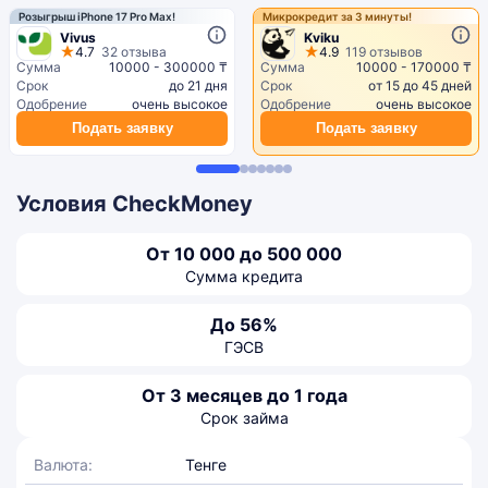
Розыгрыш iPhone 17 Pro Max!
Микрокредит за 3 минуты!
Vivus
Kviku
4.7
32 отзыва
4.9
119 отзывов
Сумма
10000 - 300000 ₸
Сумма
10000 - 170000 ₸
Срок
до 21 дня
Срок
от 15 до 45 дней
Одобрение
очень высокое
Одобрение
очень высокое
Подать заявку
Подать заявку
Условия CheckMoney
От 10 000 до 500 000
Сумма кредита
До 56%
ГЭСВ
От 3 месяцев до 1 года
Срок займа
Валюта:
Тенге