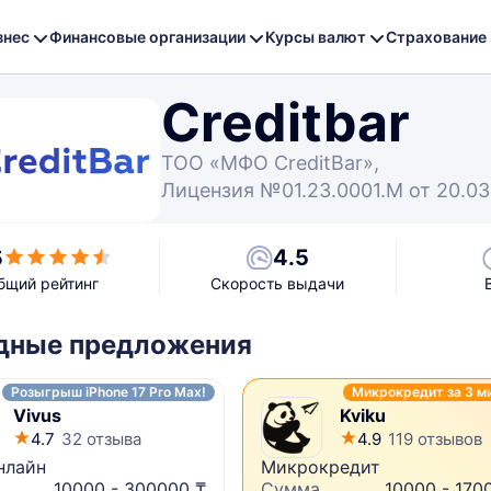
знес
Финансовые организации
Курсы валют
Страхование
Creditbar
ТОО «МФО CreditBar»,
Лицензия №01.23.0001.M от 20.03.
4.5
5
бщий рейтинг
Скорость выдачи
дные предложения
Розыгрыш iPhone 17 Pro Max!
Микрокредит за 3 м
Vivus
Kviku
4.7
32 отзыва
4.9
119 отзывов
нлайн
Микрокредит
10000 - 300000 ₸
Сумма
10000 - 170