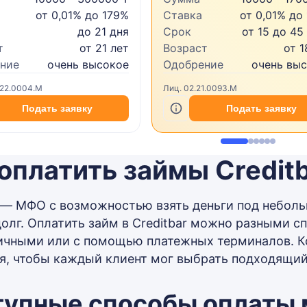
от 0,01% до 179%
Ставка
от 0,01% до
до 21 дня
Срок
от 15 до 45
т
от 21 лет
Возраст
от 1
ние
очень высокое
Одобрение
очень вы
.22.0004.M
Лиц. 02.21.0093.M
Подать заявку
Подать заявку
оплатить займы Credit
r — МФО с возможностью взять деньги под неболь
долг. Оплатить займ в Creditbar можно разными с
личными или с помощью платежных терминалов. К
я, чтобы каждый клиент мог выбрать подходящий
тупные способы оплаты