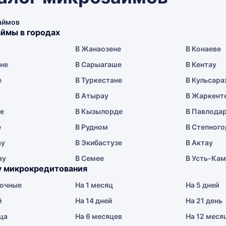
аймов
ймы в городах
В Жанаозене
В Конаеве
ене
В Сарыагаше
В Кентау
е
В Туркестане
В Кульсара
В Атырау
В Жаркент
ае
В Кызылорде
В Павлода
е
В Рудном
В Степного
ау
В Экибастузе
В Актау
ау
В Семее
В Усть-Ка
у микрокредитования
очные
На 1 месяц
На 5 дней
й
На 14 дней
На 21 день
ца
На 6 месяцев
На 12 меся