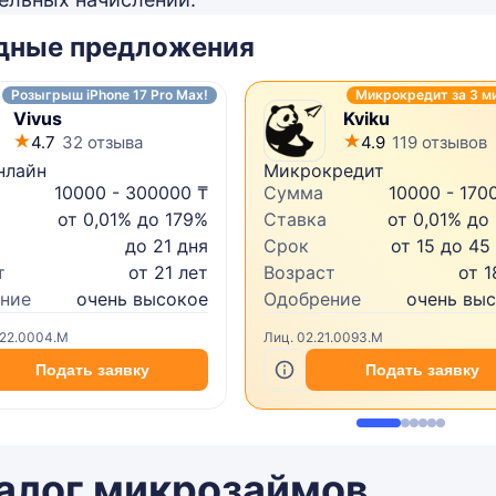
дные предложения
Розыгрыш iPhone 17 Pro Max!
Микрокредит за 3 м
Vivus
Kviku
4.7
32 отзыва
4.9
119 отзывов
нлайн
Микрокредит
10000 - 300000 ₸
Сумма
10000 - 170
от 0,01% до 179%
Ставка
от 0,01% до
до 21 дня
Срок
от 15 до 45
т
от 21 лет
Возраст
от 1
ние
очень высокое
Одобрение
очень вы
.22.0004.M
Лиц. 02.21.0093.M
Подать заявку
Подать заявку
алог микрозаймов