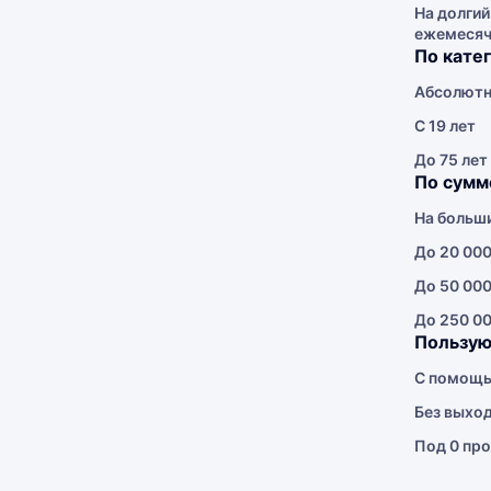
На долгий
ежемеся
По кате
Абсолютн
С 19 лет
До 75 лет
По сумм
На больш
До 20 000
До 50 000
До 250 00
Пользую
С помощь
Без выхо
Под 0 про