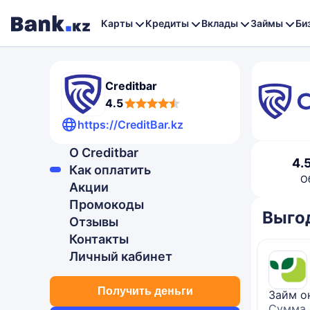
Карты
Кредиты
Вклады
Займы
Би
Creditbar
4,5
4.5
rating
https://CreditBar.kz
О Creditbar
4,5
4.
Как оплатить
rating
О
Акции
Промокоды
Выго
Отзывы
Контакты
Личный кабинет
Получить деньги
Займ о
Сумма