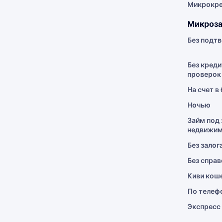
Микрокр
Микроза
Без подт
Без креди
проверок
На счет в
Ночью
Займ под 
недвижим
Без залог
Без справ
Киви кош
По телеф
Экспресс