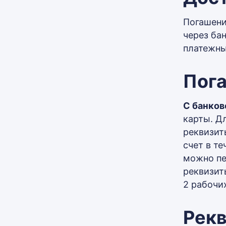
Погашени
через ба
платежны
Пога
С банков
карты. Д
реквизит
счет в т
можно пе
реквизит
2 рабочи
Рекв