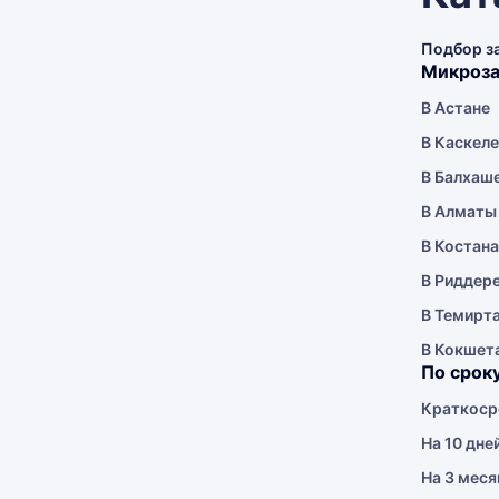
Подбор з
Микроза
В Астане
В Каскел
В Балхаш
В Алматы
В Костан
В Риддер
В Темирт
В Кокшет
По срок
Краткоср
На 10 дне
На 3 меся