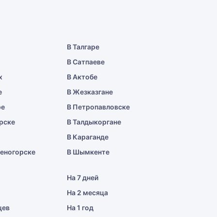
В Талгаре
В Сатпаеве
х
В Актобе
е
В Жезказгане
ре
В Петропавловске
рске
В Талдыкоргане
В Караганде
меногорске
В Шымкенте
На 7 дней
На 2 месяца
цев
На 1 год