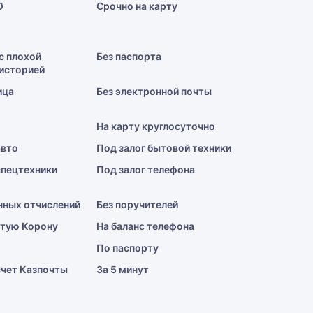
О
Срочно на карту
с плохой
Без паспорта
историей
ица
Без электронной почты
На карту круглосуточно
авто
Под залог бытовой техники
спецтехники
Под залог телефона
нных отчислений
Без поручителей
отую Корону
На баланс телефона
По паспорту
счет Казпочты
За 5 минут