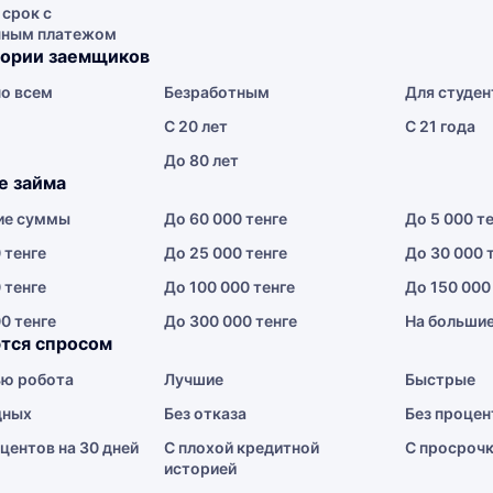
 срок с
чным платежом
гории заемщиков
о всем
Безработным
Для студен
С 20 лет
С 21 года
До 80 лет
е займа
ие суммы
До 60 000 тенге
До 5 000 т
 тенге
До 25 000 тенге
До 30 000 
 тенге
До 100 000 тенге
До 150 000
0 тенге
До 300 000 тенге
На больши
тся спросом
ю робота
Лучшие
Быстрые
дных
Без отказа
Без процен
центов на 30 дней
С плохой кредитной
С просроч
историей