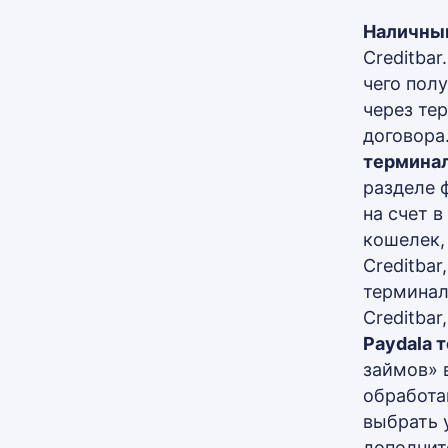
Наличным
Creditba
чего пол
через те
договора
терминал
разделе 
на счет 
кошелек,
Creditba
терминал
Creditba
Paydala 
займов» 
обработан
выбрать 
дополнит