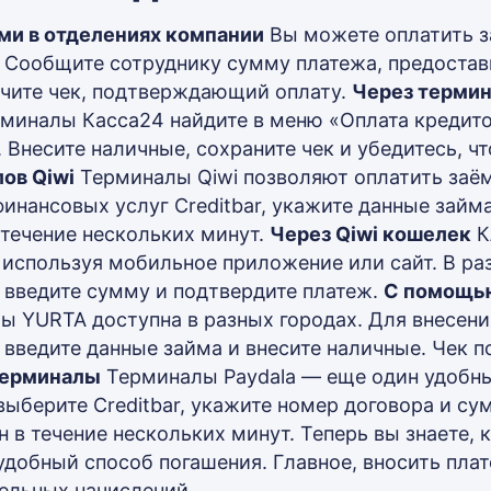
и в отделениях компании
Вы можете оплатить 
r. Сообщите сотруднику сумму платежа, предостав
учите чек, подтверждающий оплату.
Через терми
рминалы Касса24 найдите в меню «Оплата кредитов
. Внесите наличные, сохраните чек и убедитесь, 
ов Qiwi
Терминалы Qiwi позволяют оплатить заём
финансовых услуг Creditbar, укажите данные займ
в течение нескольких минут.
Через Qiwi кошелек
К
 используя мобильное приложение или сайт. В ра
r, введите сумму и подтвердите платеж.
С помощь
ы YURTA доступна в разных городах. Для внесен
r, введите данные займа и внесите наличные. Чек
терминалы
Терминалы Paydala — еще один удобны
выберите Creditbar, укажите номер договора и сум
 в течение нескольких минут. Теперь вы знаете, к
удобный способ погашения. Главное, вносить пла
ельных начислений.