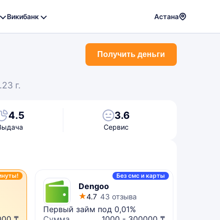
Викибанк
Астана
Powere
by
Получить деньги
Translat
23 г.
4.5
3.6
Выдача
Сервис
инуты!
Без смс и карты
Dengoo
4.7
43 отзыва
Первый займ под 0,01%
Микрок
000 ₸
Сумма
1000 - 300000 ₸
Сумма