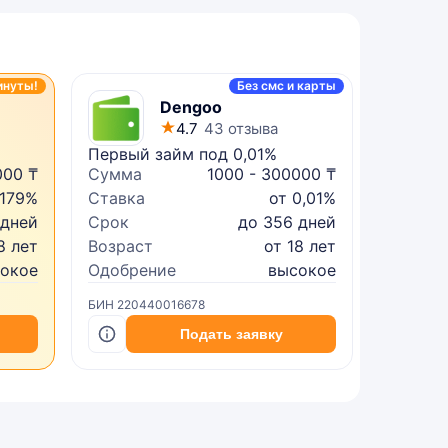
инуты!
Без смс и карты
Dengoo
4.7
43 отзыва
Первый займ под 0,01%
Микрок
000 ₸
Сумма
1000 - 300000 ₸
Сумма
 179%
Ставка
от 0,01%
Ставка
 дней
Срок
до 356 дней
Срок
8 лет
Возраст
от 18 лет
Возрас
сокое
Одобрение
высокое
Одобре
БИН 220440016678
БИН 2402
Подать заявку