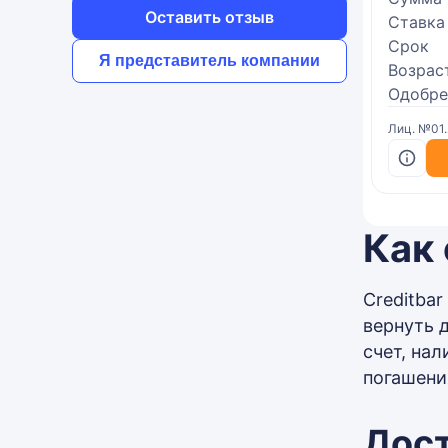
Оставить отзыв
Ставка
Срок
Я представитель компании
Возрас
Одобре
Лиц. №01
Как 
Creditba
вернуть 
счет, на
погашени
Дос