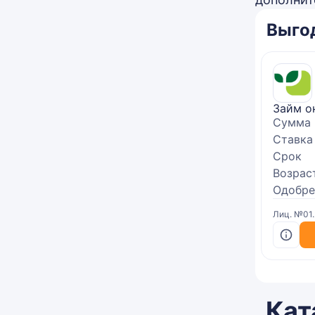
Выго
Займ о
Сумма
Ставка
Срок
Возрас
Одобре
Лиц. №01
Кат