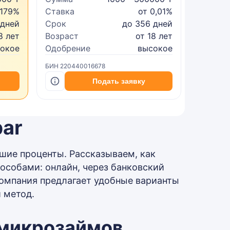
 179%
Ставка
от 0,01%
Ставка
 дней
Срок
до 356 дней
Срок
8 лет
Возраст
от 18 лет
Возрас
сокое
Одобрение
высокое
Одобре
БИН 220440016678
БИН 2402
Подать заявку
bar
шие проценты. Рассказываем, как
пособами: онлайн, через банковский
омпания предлагает удобные варианты
 метод.
 микрозаймов