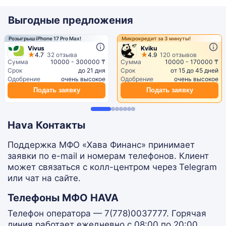
Выгодные предложения
Розыгрыш iPhone 17 Pro Max!
Микрокредит за 3 минуты!
Vivus
Kviku
4.7
32 отзыва
4.9
120 отзывов
Сумма
10000 - 300000 ₸
Сумма
10000 - 170000 ₸
Срок
до 21 дня
Срок
от 15 до 45 дней
Одобрение
очень высокое
Одобрение
очень высокое
Подать заявку
Подать заявку
Hava Контакты
Поддержка МФО «Хава Финанс» принимает
заявки по e-mail и номерам телефонов. Клиент
может связаться с колл-центром через Telegram
или чат на сайте.
Телефоны МФО HAVA
Телефон оператора — 7(778)0037777. Горячая
линия работает ежедневно с 08:00 по 20:00.