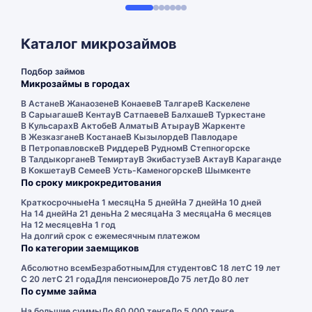
Каталог микрозаймов
Подбор займов
Микрозаймы в городах
В Астане
В Жанаозене
В Конаеве
В Талгаре
В Каскелене
В Сарыагаше
В Кентау
В Сатпаеве
В Балхаше
В Туркестане
В Кульсарах
В Актобе
В Алматы
В Атырау
В Жаркенте
В Жезказгане
В Костанае
В Кызылорде
В Павлодаре
В Петропавловске
В Риддере
В Рудном
В Степногорске
В Талдыкоргане
В Темиртау
В Экибастузе
В Актау
В Караганде
В Кокшетау
В Семее
В Усть-Каменогорске
В Шымкенте
По сроку микрокредитования
Краткосрочные
На 1 месяц
На 5 дней
На 7 дней
На 10 дней
На 14 дней
На 21 день
На 2 месяца
На 3 месяца
На 6 месяцев
На 12 месяцев
На 1 год
На долгий срок с ежемесячным платежом
По категории заемщиков
Абсолютно всем
Безработным
Для студентов
С 18 лет
С 19 лет
С 20 лет
С 21 года
Для пенсионеров
До 75 лет
До 80 лет
По сумме займа
На большие суммы
До 60 000 тенге
До 5 000 тенге