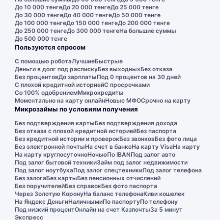
До 10 000 тенге
До 20 000 тенге
До 25 000 тенге
До 30 000 тенге
До 40 000 тенге
До 50 000 тенге
До 100 000 тенге
До 150 000 тенге
До 200 000 тенге
До 250 000 тенге
До 300 000 тенге
На большие суммы
До 500 000 тенге
Пользуются спросом
С помощью робота
Лучшие
Быстрые
Деньги в долг под расписку
Без выходных
Без отказа
Без процентов
До зарплаты
Под 0 процентов на 30 дней
С плохой кредитной историей
С просрочками
Со 100% одобрением
Микрокредиты
Моментально на карту онлайн
Новые МФО
Срочно на карту
Микрозаймы по условиям получения
Без подтверждения карты
Без подтверждения дохода
Без отказа с плохой кредитной историей
Без паспорта
Без кредитной истории и проверок
Без звонков
Без фото лица
Без электронной почты
На счет в банке
На карту Visa
На карту
На карту круглосуточно
Ночью
По IBAN
Под залог авто
Под залог бытовой техники
Займ под залог недвижимости
Под залог ноутбука
Под залог спецтехники
Под залог телефона
Без залога
Без карты
Без пенсионных отчислений
Без поручителей
Без справок
Без фото паспорта
Через Золотую Корону
На баланс телефона
Киви кошелек
На Яндекс Деньги
Наличными
По паспорту
По телефону
Под низкий процент
Онлайн на счет Казпочты
За 5 минут
Экспресс