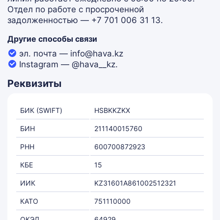
Отдел по работе с просроченной
задолженностью — +7 701 006 31 13.
Другие способы связи
эл. почта — info@hava.kz
Instagram — @hava__kz.
Реквизиты
БИК (SWIFT)
HSBKKZKX
БИН
211140015760
РНН
600700872923
КБЕ
15
ИИК
KZ31601A861002512321
КАТО
751110000
ОКЭД
64929