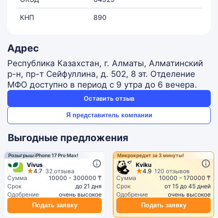
КНП
890
Адрес
Республика Казахстан, г. Алматы, Алматинский
р-н, пр-т Сейфуллина, д. 502, 8 эт. Отделение
МФО доступно в период с 9 утра до 6 вечера.
Оставить отзыв
Я представитель компании
Выгодные предложения
Розыгрыш iPhone 17 Pro Max!
Микрокредит за 3 минуты!
Vivus
Kviku
4.7
32 отзыва
4.9
120 отзывов
Сумма
10000 - 300000 ₸
Сумма
10000 - 170000 ₸
Срок
до 21 дня
Срок
от 15 до 45 дней
Одобрение
очень высокое
Одобрение
очень высокое
Подать заявку
Подать заявку