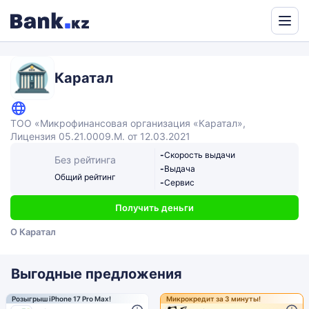
Powered
by
Translate
Каратал
ТОО «Микрофинансовая организация «Каратал»,
Лицензия 05.21.0009.М. от 12.03.2021
-
Скорость выдачи
Без рейтинга
-
Выдача
Общий рейтинг
-
Сервис
Получить деньги
О Каратал
Выгодные предложения
Розыгрыш iPhone 17 Pro Max!
Микрокредит за 3 минуты!