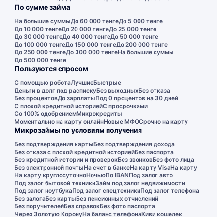
По сумме займа
На большие суммы
До 60 000 тенге
До 5 000 тенге
До 10 000 тенге
До 20 000 тенге
До 25 000 тенге
До 30 000 тенге
До 40 000 тенге
До 50 000 тенге
До 100 000 тенге
До 150 000 тенге
До 200 000 тенге
До 250 000 тенге
До 300 000 тенге
На большие суммы
До 500 000 тенге
Пользуются спросом
С помощью робота
Лучшие
Быстрые
Деньги в долг под расписку
Без выходных
Без отказа
Без процентов
До зарплаты
Под 0 процентов на 30 дней
С плохой кредитной историей
С просрочками
Со 100% одобрением
Микрокредиты
Моментально на карту онлайн
Новые МФО
Срочно на карту
Микрозаймы по условиям получения
Без подтверждения карты
Без подтверждения дохода
Без отказа с плохой кредитной историей
Без паспорта
Без кредитной истории и проверок
Без звонков
Без фото лица
Без электронной почты
На счет в банке
На карту Visa
На карту
На карту круглосуточно
Ночью
По IBAN
Под залог авто
Под залог бытовой техники
Займ под залог недвижимости
Под залог ноутбука
Под залог спецтехники
Под залог телефона
Без залога
Без карты
Без пенсионных отчислений
Без поручителей
Без справок
Без фото паспорта
Через Золотую Корону
На баланс телефона
Киви кошелек