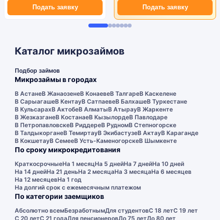
Подать заявку
Подать заявку
Каталог микрозаймов
Подбор займов
Микрозаймы в городах
В Астане
В Жанаозене
В Конаеве
В Талгаре
В Каскелене
В Сарыагаше
В Кентау
В Сатпаеве
В Балхаше
В Туркестане
В Кульсарах
В Актобе
В Алматы
В Атырау
В Жаркенте
В Жезказгане
В Костанае
В Кызылорде
В Павлодаре
В Петропавловске
В Риддере
В Рудном
В Степногорске
В Талдыкоргане
В Темиртау
В Экибастузе
В Актау
В Караганде
В Кокшетау
В Семее
В Усть-Каменогорске
В Шымкенте
По сроку микрокредитования
Краткосрочные
На 1 месяц
На 5 дней
На 7 дней
На 10 дней
На 14 дней
На 21 день
На 2 месяца
На 3 месяца
На 6 месяцев
На 12 месяцев
На 1 год
На долгий срок с ежемесячным платежом
По категории заемщиков
Абсолютно всем
Безработным
Для студентов
С 18 лет
С 19 лет
С 20 лет
С 21 года
Для пенсионеров
До 75 лет
До 80 лет