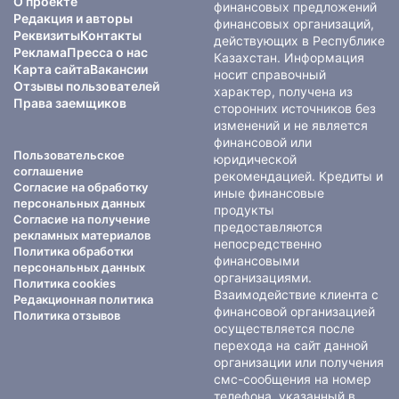
О проекте
финансовых предложений
Редакция и авторы
финансовых организаций,
Реквизиты
Контакты
действующих в Республике
Реклама
Пресса о нас
Казахстан. Информация
Карта сайта
Вакансии
носит справочный
Отзывы пользователей
характер, получена из
Права заемщиков
сторонних источников без
изменений и не является
финансовой или
Пользовательское
юридической
соглашение
рекомендацией. Кредиты и
Согласие на обработку
иные финансовые
персональных данных
продукты
Согласие на получение
предоставляются
рекламных материалов
непосредственно
Политика обработки
финансовыми
персональных данных
организациями.
Политика cookies
Взаимодействие клиента с
Редакционная политика
финансовой организацией
Политика отзывов
осуществляется после
перехода на сайт данной
организации или получения
смс-сообщения на номер
телефона, указанный в