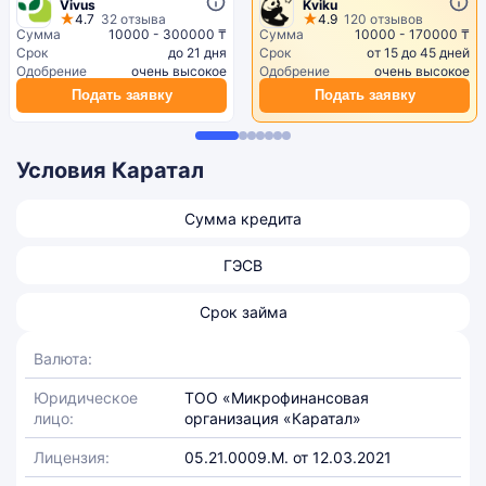
Vivus
Kviku
4.7
32 отзыва
4.9
120 отзывов
Сумма
10000 - 300000 ₸
Сумма
10000 - 170000 ₸
Срок
до 21 дня
Срок
от 15 до 45 дней
Одобрение
очень высокое
Одобрение
очень высокое
Подать заявку
Подать заявку
Условия Каратал
Сумма кредита
ГЭСВ
Срок займа
Валюта:
Юридическое
ТОО «Микрофинансовая
лицо:
организация «Каратал»
Лицензия:
05.21.0009.М. от 12.03.2021