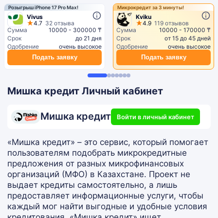
Розыгрыш iPhone 17 Pro Max!
Микрокредит за 3 минуты!
Vivus
Kviku
4.7
32 отзыва
4.9
119 отзывов
Сумма
10000 - 300000 ₸
Сумма
10000 - 170000 ₸
Срок
до 21 дня
Срок
от 15 до 45 дней
Одобрение
очень высокое
Одобрение
очень высокое
Подать заявку
Подать заявку
Мишка кредит Личный кабинет
Мишка кредит
Войти в личный кабинет
«Мишка кредит» – это сервис, который помогает
пользователям подобрать микрокредитные
предложения от разных микрофинансовых
организаций (МФО) в Казахстане. Проект не
выдает кредиты самостоятельно, а лишь
предоставляет информационные услуги, чтобы
каждый мог найти выгодные и удобные условия
кредитования. «Мишка кредит» ищет