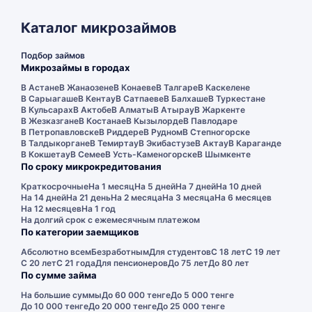
Каталог микрозаймов
Подбор займов
Микрозаймы в городах
В Астане
В Жанаозене
В Конаеве
В Талгаре
В Каскелене
В Сарыагаше
В Кентау
В Сатпаеве
В Балхаше
В Туркестане
В Кульсарах
В Актобе
В Алматы
В Атырау
В Жаркенте
В Жезказгане
В Костанае
В Кызылорде
В Павлодаре
В Петропавловске
В Риддере
В Рудном
В Степногорске
В Талдыкоргане
В Темиртау
В Экибастузе
В Актау
В Караганде
В Кокшетау
В Семее
В Усть-Каменогорске
В Шымкенте
По сроку микрокредитования
Краткосрочные
На 1 месяц
На 5 дней
На 7 дней
На 10 дней
На 14 дней
На 21 день
На 2 месяца
На 3 месяца
На 6 месяцев
На 12 месяцев
На 1 год
На долгий срок с ежемесячным платежом
По категории заемщиков
Абсолютно всем
Безработным
Для студентов
С 18 лет
С 19 лет
С 20 лет
С 21 года
Для пенсионеров
До 75 лет
До 80 лет
По сумме займа
На большие суммы
До 60 000 тенге
До 5 000 тенге
До 10 000 тенге
До 20 000 тенге
До 25 000 тенге