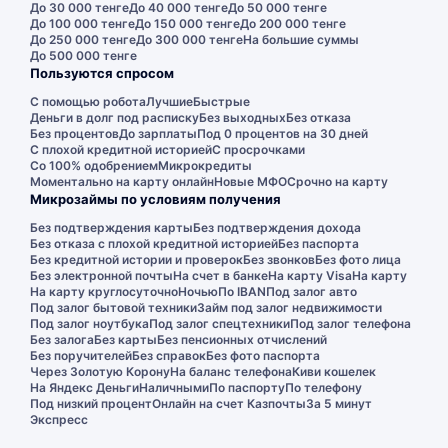
До 30 000 тенге
До 40 000 тенге
До 50 000 тенге
До 100 000 тенге
До 150 000 тенге
До 200 000 тенге
До 250 000 тенге
До 300 000 тенге
На большие суммы
До 500 000 тенге
Пользуются спросом
С помощью робота
Лучшие
Быстрые
Деньги в долг под расписку
Без выходных
Без отказа
Без процентов
До зарплаты
Под 0 процентов на 30 дней
С плохой кредитной историей
С просрочками
Со 100% одобрением
Микрокредиты
Моментально на карту онлайн
Новые МФО
Срочно на карту
Микрозаймы по условиям получения
Без подтверждения карты
Без подтверждения дохода
Без отказа с плохой кредитной историей
Без паспорта
Без кредитной истории и проверок
Без звонков
Без фото лица
Без электронной почты
На счет в банке
На карту Visa
На карту
На карту круглосуточно
Ночью
По IBAN
Под залог авто
Под залог бытовой техники
Займ под залог недвижимости
Под залог ноутбука
Под залог спецтехники
Под залог телефона
Без залога
Без карты
Без пенсионных отчислений
Без поручителей
Без справок
Без фото паспорта
Через Золотую Корону
На баланс телефона
Киви кошелек
На Яндекс Деньги
Наличными
По паспорту
По телефону
Под низкий процент
Онлайн на счет Казпочты
За 5 минут
Экспресс