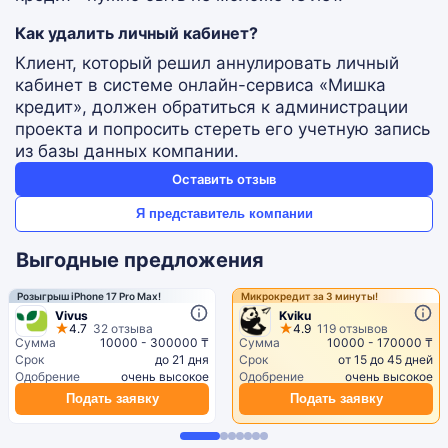
Как удалить личный кабинет?
Клиент, который решил аннулировать личный
кабинет в системе онлайн-сервиса «Мишка
кредит», должен обратиться к администрации
проекта и попросить стереть его учетную запись
из базы данных компании.
Оставить отзыв
Я представитель компании
Выгодные предложения
Розыгрыш iPhone 17 Pro Max!
Микрокредит за 3 минуты!
Vivus
Kviku
4.7
32 отзыва
4.9
119 отзывов
Сумма
10000 - 300000 ₸
Сумма
10000 - 170000 ₸
Срок
до 21 дня
Срок
от 15 до 45 дней
Одобрение
очень высокое
Одобрение
очень высокое
Подать заявку
Подать заявку