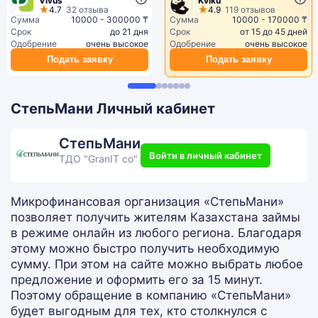
Vivus
Kviku
4.7
32 отзыва
4.9
119 отзывов
Сумма
10000 - 300000 ₸
Сумма
10000 - 170000 ₸
Срок
до 21 дня
Срок
от 15 до 45 дней
Одобрение
очень высокое
Одобрение
очень высокое
Подать заявку
Подать заявку
СтепьМани Личный кабинет
СтепьМани
Войти в личный кабинет
ТДО "GranIT co"
Микрофинансовая организация «СтепьМани»
позволяет получить жителям Казахстана займы
в режиме онлайн из любого региона. Благодаря
этому можно быстро получить необходимую
сумму. При этом на сайте можно выбрать любое
предложение и оформить его за 15 минут.
Поэтому обращение в компанию «СтепьМани»
будет выгодным для тех, кто столкнулся с