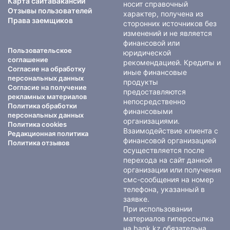
Карта сайта
Вакансии
носит справочный
Отзывы пользователей
характер, получена из
Права заемщиков
сторонних источников без
изменений и не является
финансовой или
Пользовательское
юридической
соглашение
рекомендацией. Кредиты и
Согласие на обработку
иные финансовые
персональных данных
продукты
Согласие на получение
предоставляются
рекламных материалов
непосредственно
Политика обработки
финансовыми
персональных данных
организациями.
Политика cookies
Взаимодействие клиента с
Редакционная политика
финансовой организацией
Политика отзывов
осуществляется после
перехода на сайт данной
организации или получения
смс-сообщения на номер
телефона, указанный в
заявке.
При использовании
материалов гиперссылка
на bank.kz обязательна.