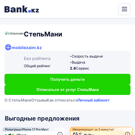
Powered
by
Translate
СтепьМани
mobilezaim.kz
-
Скорость выдачи
Без рейтинга
-
Выдача
Общий рейтинг
2.6
Сервис
Получить деньги
Отписаться от услуг СтепьМани
О СтепьМани
Отзывы
Как отписаться
Личный кабинет
Выгодные предложения
Розыгрыш iPhone 17 Pro Max!
Микрокредит за 3 минуты!