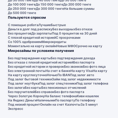
До 30 000 тенге
До 40 000 тенге
До 50 000 тенге
До 100 000 тенге
До 150 000 тенге
До 200 000 тенге
До 250 000 тенге
До 300 000 тенге
На большие суммы
До 500 000 тенге
Пользуются спросом
С помощью робота
Лучшие
Быстрые
Деньги в долг под расписку
Без выходных
Без отказа
Без процентов
До зарплаты
Под 0 процентов на 30 дней
С плохой кредитной историей
С просрочками
Со 100% одобрением
Микрокредиты
Моментально на карту онлайн
Новые МФО
Срочно на карту
Микрозаймы по условиям получения
Без подтверждения карты
Без подтверждения дохода
Без отказа с плохой кредитной историей
Без паспорта
Без кредитной истории и проверок
Без звонков
Без фото лица
Без электронной почты
На счет в банке
На карту Visa
На карту
На карту круглосуточно
Ночью
По IBAN
Под залог авто
Под залог бытовой техники
Займ под залог недвижимости
Под залог ноутбука
Под залог спецтехники
Под залог телефона
Без залога
Без карты
Без пенсионных отчислений
Без поручителей
Без справок
Без фото паспорта
Через Золотую Корону
На баланс телефона
Киви кошелек
На Яндекс Деньги
Наличными
По паспорту
По телефону
Под низкий процент
Онлайн на счет Казпочты
За 5 минут
Экспресс