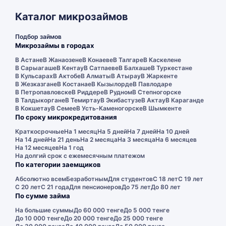
Каталог микрозаймов
Подбор займов
Микрозаймы в городах
В Астане
В Жанаозене
В Конаеве
В Талгаре
В Каскелене
В Сарыагаше
В Кентау
В Сатпаеве
В Балхаше
В Туркестане
В Кульсарах
В Актобе
В Алматы
В Атырау
В Жаркенте
В Жезказгане
В Костанае
В Кызылорде
В Павлодаре
В Петропавловске
В Риддере
В Рудном
В Степногорске
В Талдыкоргане
В Темиртау
В Экибастузе
В Актау
В Караганде
В Кокшетау
В Семее
В Усть-Каменогорске
В Шымкенте
По сроку микрокредитования
Краткосрочные
На 1 месяц
На 5 дней
На 7 дней
На 10 дней
На 14 дней
На 21 день
На 2 месяца
На 3 месяца
На 6 месяцев
На 12 месяцев
На 1 год
На долгий срок с ежемесячным платежом
По категории заемщиков
Абсолютно всем
Безработным
Для студентов
С 18 лет
С 19 лет
С 20 лет
С 21 года
Для пенсионеров
До 75 лет
До 80 лет
По сумме займа
На большие суммы
До 60 000 тенге
До 5 000 тенге
До 10 000 тенге
До 20 000 тенге
До 25 000 тенге