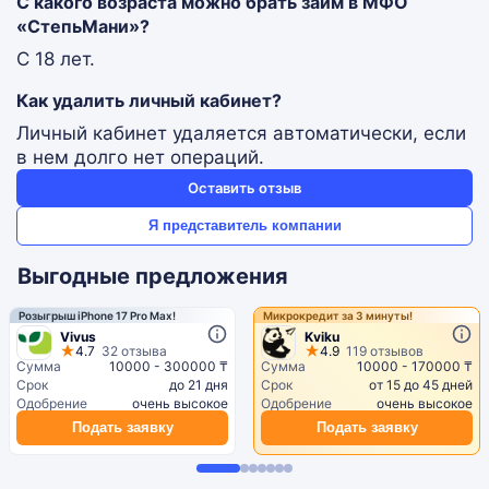
С какого возраста можно брать займ в МФО
«СтепьМани»?
С 18 лет.
Как удалить личный кабинет?
Личный кабинет удаляется автоматически, если
в нем долго нет операций.
Оставить отзыв
Я представитель компании
Выгодные предложения
Розыгрыш iPhone 17 Pro Max!
Микрокредит за 3 минуты!
Vivus
Kviku
4.7
32 отзыва
4.9
119 отзывов
Сумма
10000 - 300000 ₸
Сумма
10000 - 170000 ₸
Срок
до 21 дня
Срок
от 15 до 45 дней
Одобрение
очень высокое
Одобрение
очень высокое
Подать заявку
Подать заявку