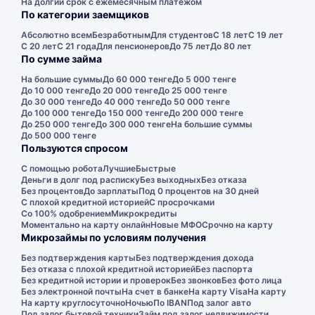
На долгий срок с ежемесячным платежом
По категории заемщиков
Абсолютно всем
Безработным
Для студентов
С 18 лет
С 19 лет
С 20 лет
С 21 года
Для пенсионеров
До 75 лет
До 80 лет
По сумме займа
На большие суммы
До 60 000 тенге
До 5 000 тенге
До 10 000 тенге
До 20 000 тенге
До 25 000 тенге
До 30 000 тенге
До 40 000 тенге
До 50 000 тенге
До 100 000 тенге
До 150 000 тенге
До 200 000 тенге
До 250 000 тенге
До 300 000 тенге
На большие суммы
До 500 000 тенге
Пользуются спросом
С помощью робота
Лучшие
Быстрые
Деньги в долг под расписку
Без выходных
Без отказа
Без процентов
До зарплаты
Под 0 процентов на 30 дней
С плохой кредитной историей
С просрочками
Со 100% одобрением
Микрокредиты
Моментально на карту онлайн
Новые МФО
Срочно на карту
Микрозаймы по условиям получения
Без подтверждения карты
Без подтверждения дохода
Без отказа с плохой кредитной историей
Без паспорта
Без кредитной истории и проверок
Без звонков
Без фото лица
Без электронной почты
На счет в банке
На карту Visa
На карту
На карту круглосуточно
Ночью
По IBAN
Под залог авто
Под залог бытовой техники
Займ под залог недвижимости