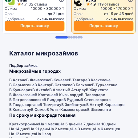
Vivus
Kviku
4.7
32 отзыва
4.9
119 отзывов
Сумма
10000 - 300000 ₸
Сумма
10000 - 170000 ₸
Срок
до 21 дня
Срок
от 15 до 45 дней
Одобрение
очень высокое
Одобрение
очень высокое
Подать заявку
Подать заявку
Каталог микрозаймов
Подбор займов
Микрозаймы в городах
В Астане
В Жанаозене
В Конаеве
В Талгаре
В Каскелене
В Сарыагаше
В Кентау
В Сатпаеве
В Балхаше
В Туркестане
В Кульсарах
В Актобе
В Алматы
В Атырау
В Жаркенте
В Жезказгане
В Костанае
В Кызылорде
В Павлодаре
В Петропавловске
В Риддере
В Рудном
В Степногорске
В Талдыкоргане
В Темиртау
В Экибастузе
В Актау
В Караганде
В Кокшетау
В Семее
В Усть-Каменогорске
В Шымкенте
По сроку микрокредитования
Краткосрочные
На 1 месяц
На 5 дней
На 7 дней
На 10 дней
На 14 дней
На 21 день
На 2 месяца
На 3 месяца
На 6 месяцев
На 12 месяцев
На 1 год