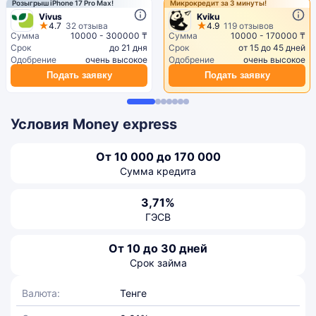
Розыгрыш iPhone 17 Pro Max!
Микрокредит за 3 минуты!
Vivus
Kviku
4.7
32 отзыва
4.9
119 отзывов
Сумма
10000 - 300000 ₸
Сумма
10000 - 170000 ₸
Срок
до 21 дня
Срок
от 15 до 45 дней
Одобрение
очень высокое
Одобрение
очень высокое
Подать заявку
Подать заявку
Условия Money express
От 10 000 до 170 000
Сумма кредита
3,71%
ГЭСВ
От 10 до 30 дней
Срок займа
Валюта:
Тенге