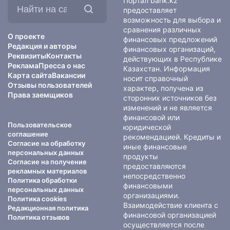
Портал bank.kz
на
предоставляет
сайте:
возможность для выбора и
сравнения различных
О проекте
финансовых предложений
Редакция и авторы
финансовых организаций,
Реквизиты
Контакты
действующих в Республике
Реклама
Пресса о нас
Казахстан. Информация
Карта сайта
Вакансии
носит справочный
Отзывы пользователей
характер, получена из
Права заемщиков
сторонних источников без
изменений и не является
финансовой или
Пользовательское
юридической
соглашение
рекомендацией. Кредиты и
Согласие на обработку
иные финансовые
персональных данных
продукты
Согласие на получение
предоставляются
рекламных материалов
непосредственно
Политика обработки
финансовыми
персональных данных
организациями.
Политика cookies
Взаимодействие клиента с
Редакционная политика
финансовой организацией
Политика отзывов
осуществляется после