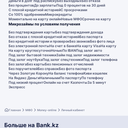
Деньги в долг под расписку
Без выходных
Без отказа
Без процентов
До зарплаты
Под 0 процентов на 30 дней
С плохой кредитной историей
С просрочками
Со 100% одобрением
Микрокредиты
Моментально на карту онлайн
Новые МФО
Срочно на карту
Микрозаймы по условиям получения
Без подтверждения карты
Без подтверждения дохода
Без отказа с плохой кредитной историей
Без паспорта
Без кредитной истории и проверок
Без звонков
Без фото лица
Без электронной почты
На счет в банке
На карту Visa
На карту
На карту круглосуточно
Ночью
По IBAN
Под залог авто
Под залог бытовой техники
Займ под залог недвижимости
Под залог ноутбука
Под залог спецтехники
Под залог телефона
Без залога
Без карты
Без пенсионных отчислений
Без поручителей
Без справок
Без фото паспорта
Через Золотую Корону
На баланс телефона
Киви кошелек
На Яндекс Деньги
Наличными
По паспорту
По телефону
Под низкий процент
Онлайн на счет Казпочты
За 5 минут
Экспресс
Главная
МФО
Money-online
Личный кабинет
Больше на Bank.kz