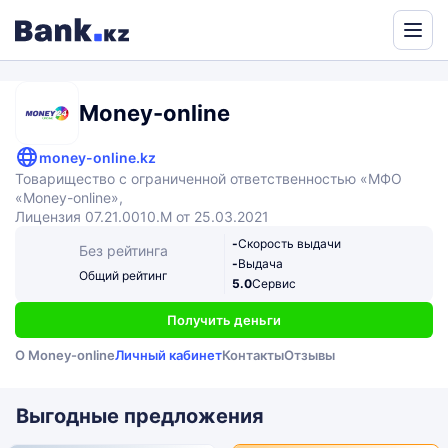
Powered
by
Translate
Money-online
money-online.kz
Товарищество с ограниченной ответственностью «МФО
«Money-online»,
Лицензия 07.21.0010.М от 25.03.2021
-
Скорость выдачи
Без рейтинга
-
Выдача
Общий рейтинг
5.0
Сервис
Получить деньги
О Money-online
Личный кабинет
Контакты
Отзывы
Выгодные предложения