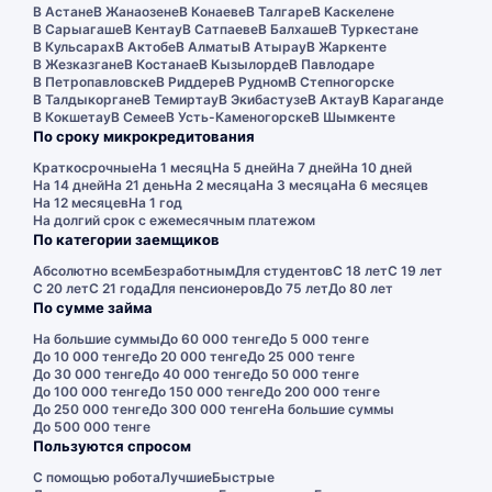
В Астане
В Жанаозене
В Конаеве
В Талгаре
В Каскелене
В Сарыагаше
В Кентау
В Сатпаеве
В Балхаше
В Туркестане
В Кульсарах
В Актобе
В Алматы
В Атырау
В Жаркенте
В Жезказгане
В Костанае
В Кызылорде
В Павлодаре
В Петропавловске
В Риддере
В Рудном
В Степногорске
В Талдыкоргане
В Темиртау
В Экибастузе
В Актау
В Караганде
В Кокшетау
В Семее
В Усть-Каменогорске
В Шымкенте
По сроку микрокредитования
Краткосрочные
На 1 месяц
На 5 дней
На 7 дней
На 10 дней
На 14 дней
На 21 день
На 2 месяца
На 3 месяца
На 6 месяцев
На 12 месяцев
На 1 год
На долгий срок с ежемесячным платежом
По категории заемщиков
Абсолютно всем
Безработным
Для студентов
С 18 лет
С 19 лет
С 20 лет
С 21 года
Для пенсионеров
До 75 лет
До 80 лет
По сумме займа
На большие суммы
До 60 000 тенге
До 5 000 тенге
До 10 000 тенге
До 20 000 тенге
До 25 000 тенге
До 30 000 тенге
До 40 000 тенге
До 50 000 тенге
До 100 000 тенге
До 150 000 тенге
До 200 000 тенге
До 250 000 тенге
До 300 000 тенге
На большие суммы
До 500 000 тенге
Пользуются спросом
С помощью робота
Лучшие
Быстрые