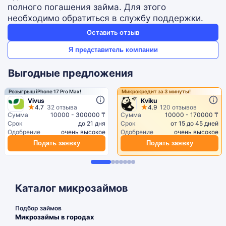
полного погашения займа. Для этого
необходимо обратиться в службу поддержки.
Оставить отзыв
Я представитель компании
Выгодные предложения
Розыгрыш iPhone 17 Pro Max!
Микрокредит за 3 минуты!
Vivus
Kviku
4.7
32 отзыва
4.9
120 отзывов
Сумма
10000 - 300000 ₸
Сумма
10000 - 170000 ₸
Срок
до 21 дня
Срок
от 15 до 45 дней
Одобрение
очень высокое
Одобрение
очень высокое
Подать заявку
Подать заявку
Каталог микрозаймов
Подбор займов
Микрозаймы в городах