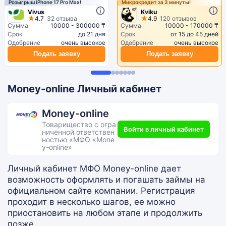
Розыгрыш iPhone 17 Pro Max!
Микрокредит за 3 минуты!
Vivus
Kviku
4.7
32 отзыва
4.9
120 отзывов
Сумма
10000 - 300000 ₸
Сумма
10000 - 170000 ₸
Срок
до 21 дня
Срок
от 15 до 45 дней
Одобрение
очень высокое
Одобрение
очень высокое
Подать заявку
Подать заявку
Money-online Личный кабинет
Money-online
Товарищество с огра
Войти в личный кабинет
ниченной ответствен
ностью «МФО «Mone
y-online»
Личный кабинет МФО Money-online дает
возможность оформлять и погашать займы на
официальном сайте компании. Регистрация
проходит в несколько шагов, ее можно
приостановить на любом этапе и продолжить
позже.