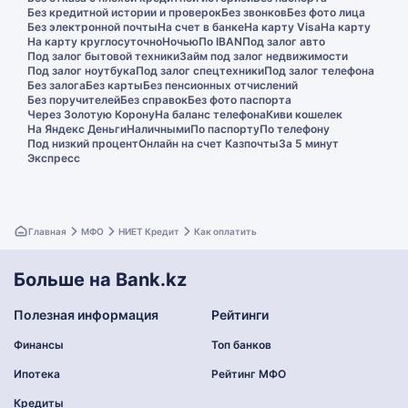
Без кредитной истории и проверок
Без звонков
Без фото лица
Без электронной почты
На счет в банке
На карту Visa
На карту
На карту круглосуточно
Ночью
По IBAN
Под залог авто
Под залог бытовой техники
Займ под залог недвижимости
Под залог ноутбука
Под залог спецтехники
Под залог телефона
Без залога
Без карты
Без пенсионных отчислений
Без поручителей
Без справок
Без фото паспорта
Через Золотую Корону
На баланс телефона
Киви кошелек
На Яндекс Деньги
Наличными
По паспорту
По телефону
Под низкий процент
Онлайн на счет Казпочты
За 5 минут
Экспресс
Главная
МФО
НИЕТ Кредит
Как оплатить
Больше на Bank.kz
Полезная информация
Рейтинги
Финансы
Топ банков
Ипотека
Рейтинг МФО
Кредиты