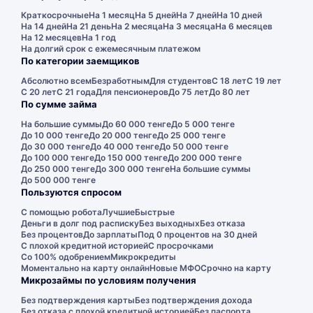
Краткосрочные
На 1 месяц
На 5 дней
На 7 дней
На 10 дней
На 14 дней
На 21 день
На 2 месяца
На 3 месяца
На 6 месяцев
На 12 месяцев
На 1 год
На долгий срок с ежемесячным платежом
По категории заемщиков
Абсолютно всем
Безработным
Для студентов
С 18 лет
С 19 лет
С 20 лет
С 21 года
Для пенсионеров
До 75 лет
До 80 лет
По сумме займа
На большие суммы
До 60 000 тенге
До 5 000 тенге
До 10 000 тенге
До 20 000 тенге
До 25 000 тенге
До 30 000 тенге
До 40 000 тенге
До 50 000 тенге
До 100 000 тенге
До 150 000 тенге
До 200 000 тенге
До 250 000 тенге
До 300 000 тенге
На большие суммы
До 500 000 тенге
Пользуются спросом
С помощью робота
Лучшие
Быстрые
Деньги в долг под расписку
Без выходных
Без отказа
Без процентов
До зарплаты
Под 0 процентов на 30 дней
С плохой кредитной историей
С просрочками
Со 100% одобрением
Микрокредиты
Моментально на карту онлайн
Новые МФО
Срочно на карту
Микрозаймы по условиям получения
Без подтверждения карты
Без подтверждения дохода
Без отказа с плохой кредитной историей
Без паспорта