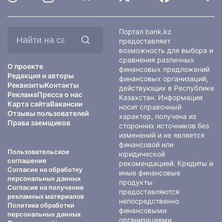
Найти
Портал bank.kz
на
предоставляет
сайте:
возможность для выбора и
сравнения различных
О проекте
финансовых предложений
Редакция и авторы
финансовых организаций,
Реквизиты
Контакты
действующих в Республике
Реклама
Пресса о нас
Казахстан. Информация
Карта сайта
Вакансии
носит справочный
Отзывы пользователей
характер, получена из
Права заемщиков
сторонних источников без
изменений и не является
финансовой или
Пользовательское
юридической
соглашение
рекомендацией. Кредиты и
Согласие на обработку
иные финансовые
персональных данных
продукты
Согласие на получение
предоставляются
рекламных материалов
непосредственно
Политика обработки
финансовыми
персональных данных
организациями.