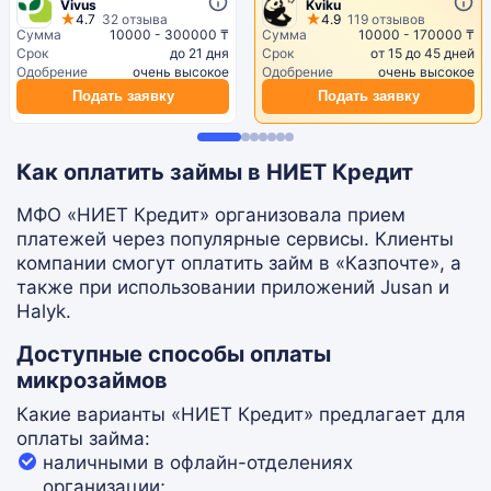
Vivus
Kviku
4.7
32 отзыва
4.9
119 отзывов
Сумма
10000 - 300000 ₸
Сумма
10000 - 170000 ₸
Срок
до 21 дня
Срок
от 15 до 45 дней
Одобрение
очень высокое
Одобрение
очень высокое
Подать заявку
Подать заявку
Как оплатить займы в НИЕТ Кредит
МФО «НИЕТ Кредит» организовала прием
платежей через популярные сервисы. Клиенты
компании смогут оплатить займ в «Казпочте», а
также при использовании приложений Jusan и
Halyk.
Доступные способы оплаты
микрозаймов
Какие варианты «НИЕТ Кредит» предлагает для
оплаты займа:
наличными в офлайн-отделениях
организации;