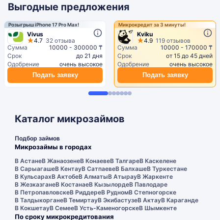
Выгодные предложения
Розыгрыш iPhone 17 Pro Max!
Микрокредит за 3 минуты!
Vivus
Kviku
4.7
32 отзыва
4.9
119 отзывов
Сумма
10000 - 300000 ₸
Сумма
10000 - 170000 ₸
Срок
до 21 дня
Срок
от 15 до 45 дней
Одобрение
очень высокое
Одобрение
очень высокое
Подать заявку
Подать заявку
Каталог микрозаймов
Подбор займов
Микрозаймы в городах
В Астане
В Жанаозене
В Конаеве
В Талгаре
В Каскелене
В Сарыагаше
В Кентау
В Сатпаеве
В Балхаше
В Туркестане
В Кульсарах
В Актобе
В Алматы
В Атырау
В Жаркенте
В Жезказгане
В Костанае
В Кызылорде
В Павлодаре
В Петропавловске
В Риддере
В Рудном
В Степногорске
В Талдыкоргане
В Темиртау
В Экибастузе
В Актау
В Караганде
В Кокшетау
В Семее
В Усть-Каменогорске
В Шымкенте
По сроку микрокредитования