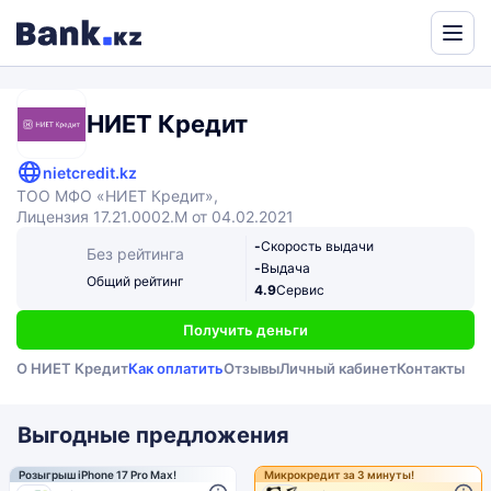
Powered
by
Translate
НИЕТ Кредит
nietcredit.kz
ТОО МФО «НИЕТ Кредит»,
Лицензия 17.21.0002.М от 04.02.2021
-
Скорость выдачи
Без рейтинга
-
Выдача
Общий рейтинг
4.9
Сервис
Получить деньги
О НИЕТ Кредит
Как оплатить
Отзывы
Личный кабинет
Контакты
Выгодные предложения
Розыгрыш iPhone 17 Pro Max!
Микрокредит за 3 минуты!