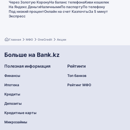
Через Золотую Корону
На баланс телефона
Киви кошелек
На Яндекс Деньги
Наличными
По паспорту
По телефону
Под низкий процент
Онлайн на счет Казпочты
За 5 минут
Экспресс
Главная
МФО
OneCredit
Акции
Больше на Bank.kz
Полезная информация
Рейтинги
Финансы
Топ банков
Ипотека
Рейтинг МФО
Кредиты
Депозиты
Кредитные карты
Микрозаймы