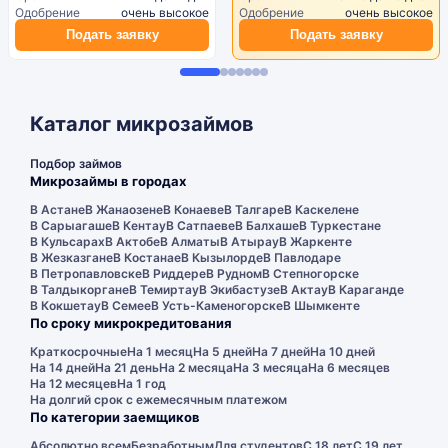
Одобрение
очень высокое
Одобрение
очень высокое
Подать заявку
Подать заявку
Каталог микрозаймов
Подбор займов
Микрозаймы в городах
В Астане
В Жанаозене
В Конаеве
В Талгаре
В Каскелене
В Сарыагаше
В Кентау
В Сатпаеве
В Балхаше
В Туркестане
В Кульсарах
В Актобе
В Алматы
В Атырау
В Жаркенте
В Жезказгане
В Костанае
В Кызылорде
В Павлодаре
В Петропавловске
В Риддере
В Рудном
В Степногорске
В Талдыкоргане
В Темиртау
В Экибастузе
В Актау
В Караганде
В Кокшетау
В Семее
В Усть-Каменогорске
В Шымкенте
По сроку микрокредитования
Краткосрочные
На 1 месяц
На 5 дней
На 7 дней
На 10 дней
На 14 дней
На 21 день
На 2 месяца
На 3 месяца
На 6 месяцев
На 12 месяцев
На 1 год
На долгий срок с ежемесячным платежом
По категории заемщиков
Абсолютно всем
Безработным
Для студентов
С 18 лет
С 19 лет