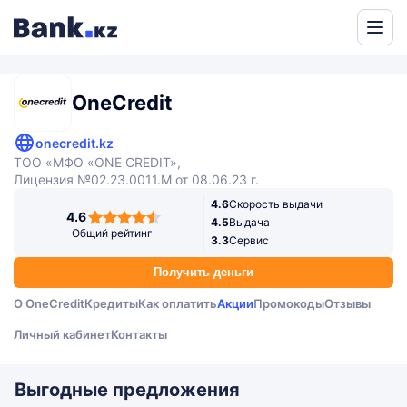
Powered
by
Translate
OneCredit
onecredit.kz
ТОО «МФО «ONE CREDIT»,
Лицензия №02.23.0011.M от 08.06.23 г.
4.6
Скорость выдачи
4,6
4.6
4.5
Выдача
rating
Общий рейтинг
3.3
Сервис
Получить деньги
О OneCredit
Кредиты
Как оплатить
Акции
Промокоды
Отзывы
Личный кабинет
Контакты
Выгодные предложения