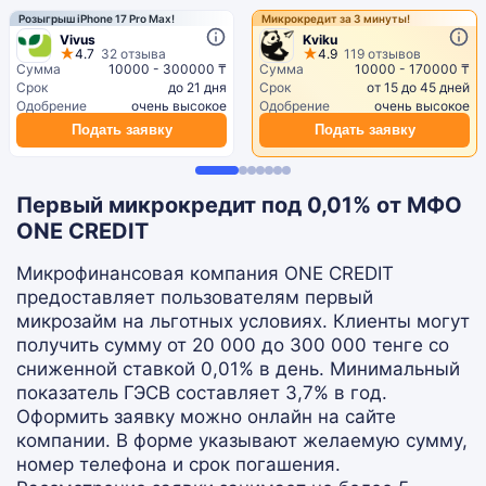
Розыгрыш iPhone 17 Pro Max!
Микрокредит за 3 минуты!
Vivus
Kviku
4.7
32 отзыва
4.9
119 отзывов
Сумма
10000 - 300000 ₸
Сумма
10000 - 170000 ₸
Срок
до 21 дня
Срок
от 15 до 45 дней
Одобрение
очень высокое
Одобрение
очень высокое
Подать заявку
Подать заявку
Первый микрокредит под 0,01% от МФО
ONE CREDIT
Микрофинансовая компания ONE CREDIT
предоставляет пользователям первый
микрозайм на льготных условиях. Клиенты могут
получить сумму от 20 000 до 300 000 тенге со
сниженной ставкой 0,01% в день. Минимальный
показатель ГЭСВ составляет 3,7% в год.
Оформить заявку можно онлайн на сайте
компании. В форме указывают желаемую сумму,
номер телефона и срок погашения.