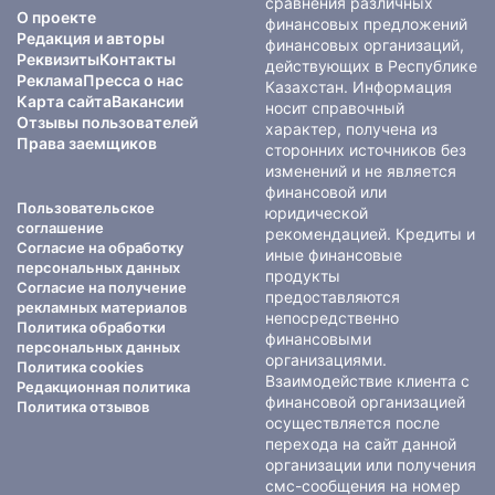
сравнения различных
О проекте
финансовых предложений
Редакция и авторы
финансовых организаций,
Реквизиты
Контакты
действующих в Республике
Реклама
Пресса о нас
Казахстан. Информация
Карта сайта
Вакансии
носит справочный
Отзывы пользователей
характер, получена из
Права заемщиков
сторонних источников без
изменений и не является
финансовой или
Пользовательское
юридической
соглашение
рекомендацией. Кредиты и
Согласие на обработку
иные финансовые
персональных данных
продукты
Согласие на получение
предоставляются
рекламных материалов
непосредственно
Политика обработки
финансовыми
персональных данных
организациями.
Политика cookies
Взаимодействие клиента с
Редакционная политика
финансовой организацией
Политика отзывов
осуществляется после
перехода на сайт данной
организации или получения
смс-сообщения на номер