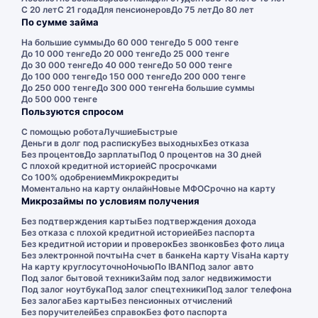
С 20 лет
С 21 года
Для пенсионеров
До 75 лет
До 80 лет
По сумме займа
На большие суммы
До 60 000 тенге
До 5 000 тенге
До 10 000 тенге
До 20 000 тенге
До 25 000 тенге
До 30 000 тенге
До 40 000 тенге
До 50 000 тенге
До 100 000 тенге
До 150 000 тенге
До 200 000 тенге
До 250 000 тенге
До 300 000 тенге
На большие суммы
До 500 000 тенге
Пользуются спросом
С помощью робота
Лучшие
Быстрые
Деньги в долг под расписку
Без выходных
Без отказа
Без процентов
До зарплаты
Под 0 процентов на 30 дней
С плохой кредитной историей
С просрочками
Со 100% одобрением
Микрокредиты
Моментально на карту онлайн
Новые МФО
Срочно на карту
Микрозаймы по условиям получения
Без подтверждения карты
Без подтверждения дохода
Без отказа с плохой кредитной историей
Без паспорта
Без кредитной истории и проверок
Без звонков
Без фото лица
Без электронной почты
На счет в банке
На карту Visa
На карту
На карту круглосуточно
Ночью
По IBAN
Под залог авто
Под залог бытовой техники
Займ под залог недвижимости
Под залог ноутбука
Под залог спецтехники
Под залог телефона
Без залога
Без карты
Без пенсионных отчислений
Без поручителей
Без справок
Без фото паспорта