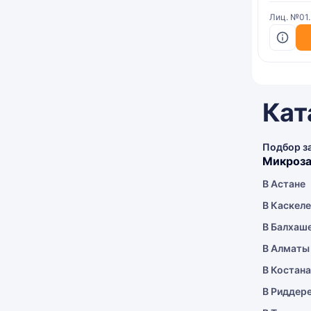
Лиц. №01
Кат
Подбор з
Микроза
В Астане
В Каскел
В Балхаш
В Алматы
В Костан
В Риддер