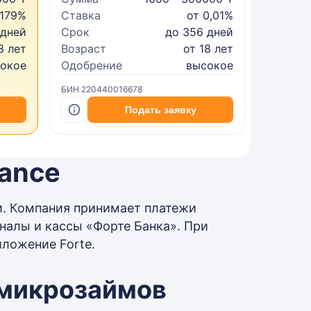
 179%
Ставка
от 0,01%
Ставка
 дней
Срок
до 356 дней
Срок
8 лет
Возраст
от 18 лет
Возрас
сокое
Одобрение
высокое
Одобре
БИН 220440016678
БИН 2402
Подать заявку
nance
и. Компания принимает платежи
налы и кассы «Форте Банка». При
иложение Forte.
 микрозаймов