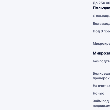
До 250 00
Пользую
С помощь
Без выхо
Под 0 про
Микрокр
Микроза
Без подт
Без креди
проверок
На счет в
Ночью
Займ под 
недвижим