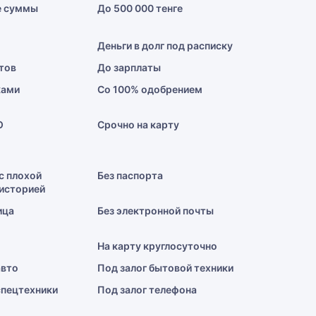
е суммы
До 500 000 тенге
Деньги в долг под расписку
тов
До зарплаты
ками
Со 100% одобрением
О
Срочно на карту
с плохой
Без паспорта
историей
ица
Без электронной почты
На карту круглосуточно
авто
Под залог бытовой техники
спецтехники
Под залог телефона