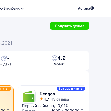
Викибанк
Астана
Powere
by
Получить деньги
Translat
3.2021
-
4.9
Выдача
Сервис
инуты!
Без смс и карты
Dengoo
4.7
43 отзыва
Первый займ под 0,01%
Микрок
000 ₸
Сумма
1000 - 300000 ₸
Сумма