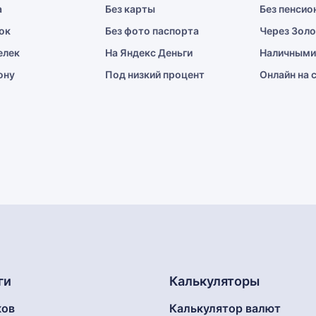
а
Без карты
Без пенсио
ок
Без фото паспорта
Через Зол
елек
На Яндекс Деньги
Наличными
ону
Под низкий процент
Онлайн на 
ги
Калькуляторы
ков
Калькулятор валют