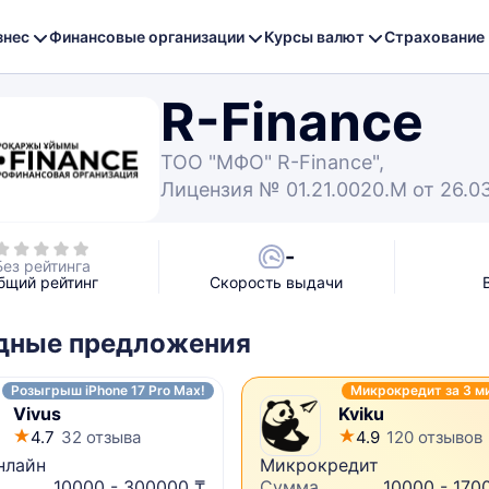
знес
Финансовые организации
Курсы валют
Страхование
R-Finance
ТОО "МФО" R-Finance",
Лицензия № 01.21.0020.М от 26.0
-
Без рейтинга
бщий рейтинг
Скорость выдачи
дные предложения
Розыгрыш iPhone 17 Pro Max!
Микрокредит за 3 м
Vivus
Kviku
4.7
32 отзыва
4.9
120 отзывов
нлайн
Микрокредит
10000 - 300000 ₸
Сумма
10000 - 170