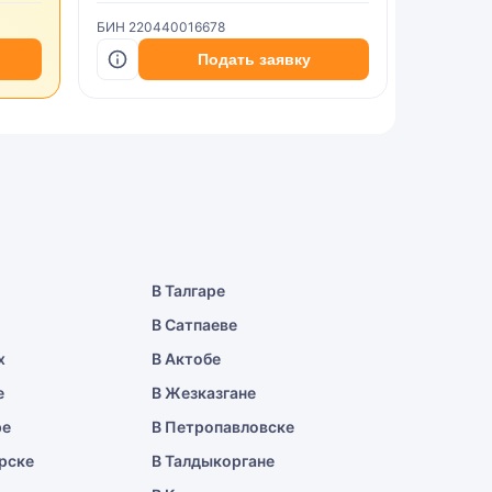
БИН 220440016678
БИН 2402
Подать заявку
В Талгаре
В Сатпаеве
х
В Актобе
е
В Жезказгане
ре
В Петропавловске
рске
В Талдыкоргане