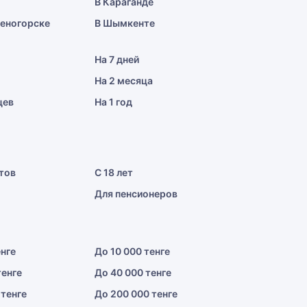
В Караганде
меногорске
В Шымкенте
На 7 дней
На 2 месяца
цев
На 1 год
тов
С 18 лет
Для пенсионеров
енге
До 10 000 тенге
тенге
До 40 000 тенге
 тенге
До 200 000 тенге