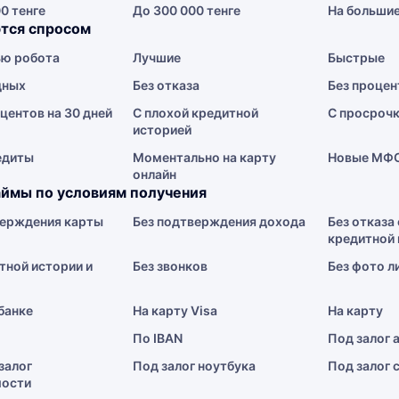
0 тенге
До 300 000 тенге
На больши
тся спросом
ю робота
Лучшие
Быстрые
дных
Без отказа
Без процен
центов на 30 дней
С плохой кредитной
С просроч
историей
едиты
Моментально на карту
Новые МФ
онлайн
ймы по условиям получения
верждения карты
Без подтверждения дохода
Без отказа 
кредитной 
тной истории и
Без звонков
Без фото л
 банке
На карту Visa
На карту
По IBAN
Под залог 
залог
Под залог ноутбука
Под залог 
ости