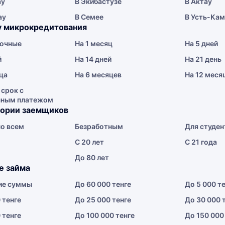
ау
В Экибастузе
В Актау
ау
В Семее
В Усть-Ка
у микрокредитования
очные
На 1 месяц
На 5 дней
й
На 14 дней
На 21 день
ца
На 6 месяцев
На 12 меся
 срок с
чным платежом
гории заемщиков
о всем
Безработным
Для студен
С 20 лет
С 21 года
До 80 лет
е займа
ие суммы
До 60 000 тенге
До 5 000 т
 тенге
До 25 000 тенге
До 30 000 
 тенге
До 100 000 тенге
До 150 000