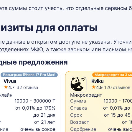
ете суммы стоит учесть, что отдельные сервисы 
изиты для оплаты
е данные в открытом доступе не указаны. Уточни
отделениях МФО, а также звонком или письмом на
дные предложения
Розыгрыш iPhone 17 Pro Max!
Микрокредит за 3 м
Vivus
Kviku
4.7
32 отзыва
4.9
120 отзывов
нлайн
Микрокредит
10000 - 300000 ₸
Сумма
10000 - 170
от 0,01% до 179%
Ставка
от 0,01% до
до 21 дня
Срок
от 15 до 45
т
от 21 лет
Возраст
от 1
ние
очень высокое
Одобрение
очень вы