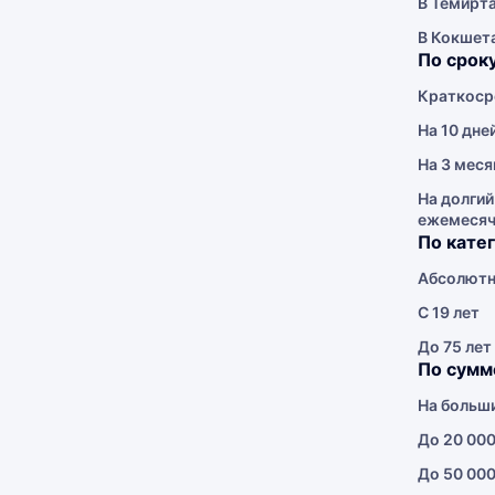
В Темирт
В Кокшет
По срок
Краткоср
На 10 дне
На 3 меся
На долгий
ежемеся
По кате
Абсолютн
С 19 лет
До 75 лет
По сумм
На больш
До 20 000
До 50 000