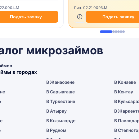
.22.0004.M
Лиц. 02.21.0093.M
Подать заявку
Подать заявку
алог микрозаймов
аймов
ймы в городах
В Жанаозене
В Конаеве
ене
В Сарыагаше
В Кентау
е
В Туркестане
В Кульсара
В Атырау
В Жаркент
ае
В Кызылорде
В Павлода
е
В Рудном
В Степного