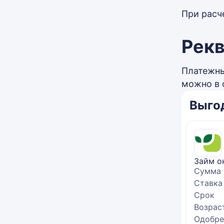
При расч
Рекв
Платежны
можно в 
Выго
Займ о
Сумма
Ставка
Срок
Возрас
Одобре