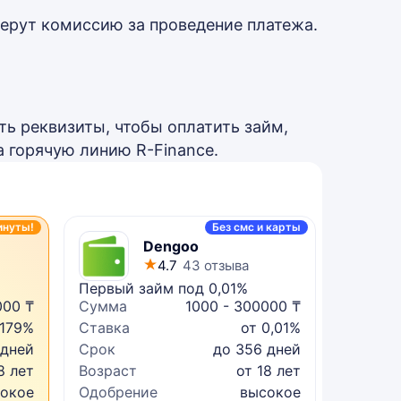
берут комиссию за проведение платежа.
ть реквизиты, чтобы оплатить займ,
 горячую линию R-Finance.
инуты!
Без смс и карты
Dengoo
4.7
43 отзыва
Первый займ под 0,01%
Микрок
000 ₸
Сумма
1000 - 300000 ₸
Сумма
 179%
Ставка
от 0,01%
Ставка
 дней
Срок
до 356 дней
Срок
8 лет
Возраст
от 18 лет
Возрас
сокое
Одобрение
высокое
Одобре