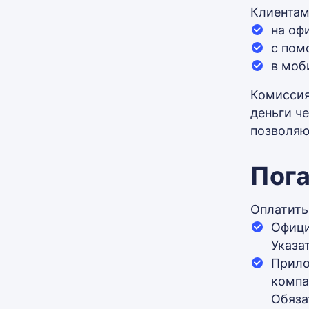
Клиентам
на оф
с пом
в моб
Комиссия
деньги ч
позволяю
Пога
Оплатить
Офици
Указа
Прило
компа
Обяза