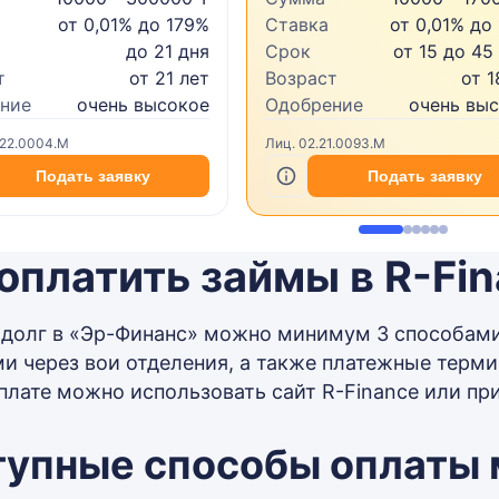
от 0,01% до 179%
Ставка
от 0,01% до
до 21 дня
Срок
от 15 до 45
т
от 21 лет
Возраст
от 1
ние
очень высокое
Одобрение
очень вы
.22.0004.M
Лиц. 02.21.0093.M
Подать заявку
Подать заявку
оплатить займы в R-Fi
 долг в «Эр-Финанс» можно минимум 3 способам
и через вои отделения, а также платежные терми
плате можно использовать сайт R-Finance или пр
тупные способы оплаты