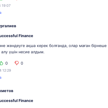
4 19:07
ь
ургалиев
uccessful Finance
не жөндеуге ақша керек болғанда, олар маған бірнеше 
і алу үшін несие алдым.
0
0
4 12:29
ь
хметов
uccessful Finance