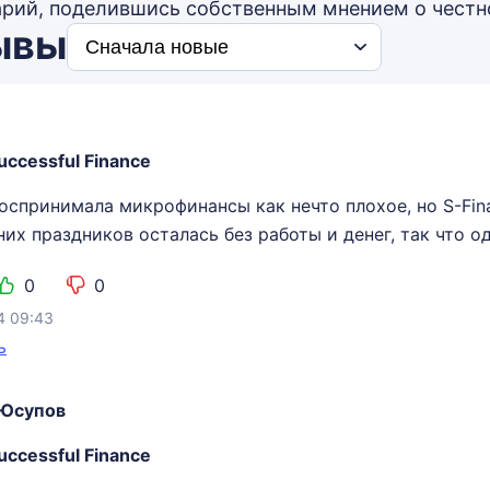
рий, поделившись собственным мнением о честн
ывы
uccessful Finance
воспринимала микрофинансы как нечто плохое, но S-Fin
их праздников осталась без работы и денег, так что 
0
0
4 09:43
ь
 Юсупов
uccessful Finance