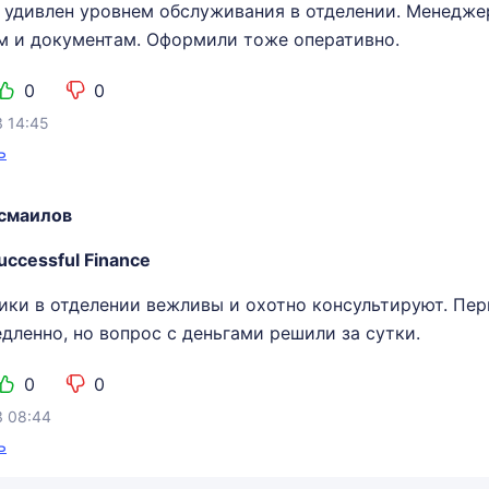
 удивлен уровнем обслуживания в отделении. Менедже
м и документам. Оформили тоже оперативно.
0
0
3 14:45
ь
смаилов
uccessful Finance
ики в отделении вежливы и охотно консультируют. Пер
дленно, но вопрос с деньгами решили за сутки.
0
0
3 08:44
ь