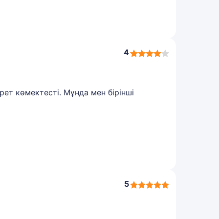
4
4,0
rating
рет көмектесті. Мұнда мен бірінші
5
5,0
rating