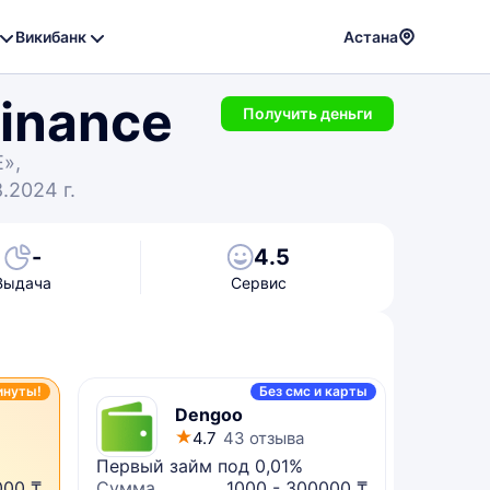
Викибанк
Астана
Powere
Finance
by
Получить деньги
Translat
»,
.2024 г.
-
4.5
Выдача
Сервис
инуты!
Без смс и карты
Dengoo
4.7
43 отзыва
Первый займ под 0,01%
Микрок
000 ₸
Сумма
1000 - 300000 ₸
Сумма