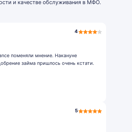
ости и качестве обслуживания в МФО.
4
4,0
rating
ance поменяли мнение. Накануне
одобрение займа пришлось очень кстати.
5
5,0
rating