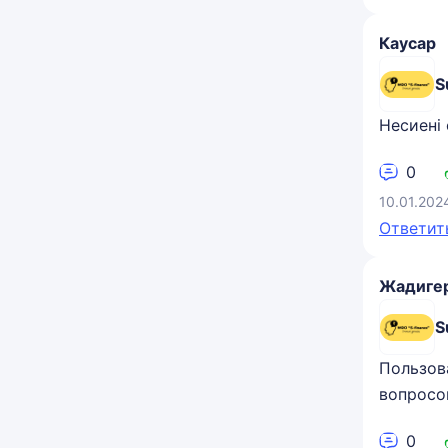
Каусар
S
Несиені 
0
10.01.202
Ответит
Жадиге
S
Пользов
вопросо
0