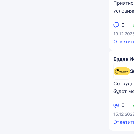
Приятно
условия
0
19.12.202
Ответит
Ерден И
S
Сотрудн
будет ме
0
15.12.202
Ответит