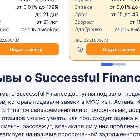
от 0,01% до 179%
Ставка
от 0,01% до
до 21 дня
Срок
от 15 до 45
т
от 21 лет
Возраст
от 1
ние
очень высокое
Одобрение
очень вы
.22.0004.M
Лиц. 02.21.0093.M
Подать заявку
Подать заявку
вы о Successful Finan
мы в Successful Finance доступны под залог не
в, которые подавали заявки в МФО из г. Астана. 
 S-Finance своевременно или с просрочками, дос
 отзывов можно узнать, как происходит оценка и
лиенты расскажут, возникали ли у них проблемы с
реагирует на наличие просроченной задолженност