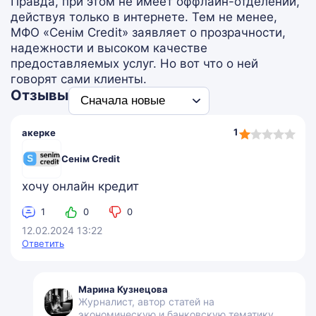
Правда, при этом не имеет оффлайн-отделений,
действуя только в интернете. Тем не менее,
МФО «Сенім Credit» заявляет о прозрачности,
надежности и высоком качестве
предоставляемых услуг. Но вот что о ней
говорят сами клиенты.
Отзывы
1,0
1
акерке
rating
Сенім Credit
хочу онлайн кредит
1
0
0
12.02.2024 13:22
Ответить
Марина Кузнецова
Журналист, автор статей на
экономическую и банковскую тематику