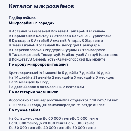
Каталог микрозаймов
Подбор займов
Микрозаймы в городах
В Астане
В Жанаозене
В Конаеве
В Талгаре
В Каскелене
В Сарыагаше
В Кентау
В Сатпаеве
В Балхаше
В Туркестане
В Кульсарах
В Актобе
В Алматы
В Атырау
В Жаркенте
В Жезказгане
В Костанае
В Кызылорде
В Павлодаре
В Петропавловске
В Риддере
В Рудном
В Степногорске
В Талдыкоргане
В Темиртау
В Экибастузе
В Актау
В Караганде
В Кокшетау
В Семее
В Усть-Каменогорске
В Шымкенте
По сроку микрокредитования
Краткосрочные
На 1 месяц
На 5 дней
На 7 дней
На 10 дней
На 14 дней
На 21 день
На 2 месяца
На 3 месяца
На 6 месяцев
На 12 месяцев
На 1 год
На долгий срок с ежемесячным платежом
По категории заемщиков
Абсолютно всем
Безработным
Для студентов
С 18 лет
С 19 лет
С 20 лет
С 21 года
Для пенсионеров
До 75 лет
До 80 лет
По сумме займа
На большие суммы
До 60 000 тенге
До 5 000 тенге
До 10 000 тенге
До 20 000 тенге
До 25 000 тенге
До 30 000 тенге
До 40 000 тенге
До 50 000 тенге