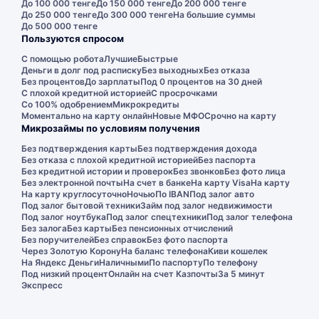
До 100 000 тенге
До 150 000 тенге
До 200 000 тенге
До 250 000 тенге
До 300 000 тенге
На большие суммы
До 500 000 тенге
Пользуются спросом
С помощью робота
Лучшие
Быстрые
Деньги в долг под расписку
Без выходных
Без отказа
Без процентов
До зарплаты
Под 0 процентов на 30 дней
С плохой кредитной историей
С просрочками
Со 100% одобрением
Микрокредиты
Моментально на карту онлайн
Новые МФО
Срочно на карту
Микрозаймы по условиям получения
Без подтверждения карты
Без подтверждения дохода
Без отказа с плохой кредитной историей
Без паспорта
Без кредитной истории и проверок
Без звонков
Без фото лица
Без электронной почты
На счет в банке
На карту Visa
На карту
На карту круглосуточно
Ночью
По IBAN
Под залог авто
Под залог бытовой техники
Займ под залог недвижимости
Под залог ноутбука
Под залог спецтехники
Под залог телефона
Без залога
Без карты
Без пенсионных отчислений
Без поручителей
Без справок
Без фото паспорта
Через Золотую Корону
На баланс телефона
Киви кошелек
На Яндекс Деньги
Наличными
По паспорту
По телефону
Под низкий процент
Онлайн на счет Казпочты
За 5 минут
Экспресс