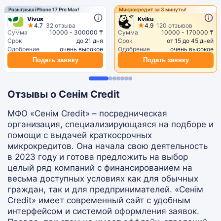
Розыгрыш iPhone 17 Pro Max!
Микрокредит за 3 минуты!
Vivus
Kviku
4.7
32 отзыва
4.9
120 отзывов
Сумма
10000 - 300000 ₸
Сумма
10000 - 170000 ₸
Срок
до 21 дня
Срок
от 15 до 45 дней
Одобрение
очень высокое
Одобрение
очень высокое
Подать заявку
Подать заявку
Отзывы о Сенім Credit
МФО «Сенім Credit» – посредническая
организация, специализирующаяся на подборе и
помощи с выдачей краткосрочных
микрокредитов. Она начала свою деятельность
в 2023 году и готова предложить на выбор
целый ряд компаний с финансированием на
весьма доступных условиях как для обычных
граждан, так и для предпринимателей. «Сенім
Credit» имеет современный сайт с удобным
интерфейсом и системой оформления заявок.