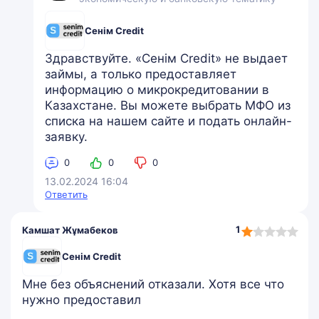
Сенім Credit
Здравствуйте. «Сенім Credit» не выдает
займы, а только предоставляет
информацию о микрокредитовании в
Казахстане. Вы можете выбрать МФО из
списка на нашем сайте и подать онлайн-
заявку.
0
0
0
13.02.2024 16:04
Ответить
1,0
1
Камшат Жұмабеков
rating
Сенім Credit
Мне без объяснений отказали. Хотя все что
нужно предоставил