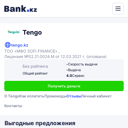
Powered
by
Translate
Tengo
tengo.kz
ТОО «МФО SOFI FINANCE» ,
Лицензия №02.21.0024.M от 12.03.2021 г. (отозвана)
-
Скорость выдачи
Без рейтинга
-
Выдача
Общий рейтинг
4.0
Сервис
Получить деньги
О Tengo
Как оплатить
Промокоды
Отзывы
Личный кабинет
Контакты
Выгодные предложения