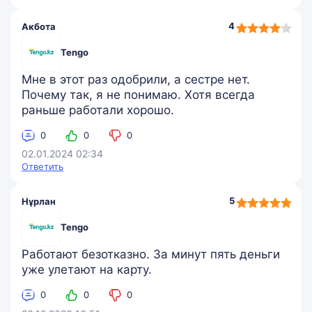
4,0
4
Акбота
rating
Tengo
Мне в этот раз одобрили, а сестре нет.
Почему так, я не понимаю. Хотя всегда
раньше работали хорошо.
0
0
0
02.01.2024 02:34
Ответить
5,0
5
Нұрлан
rating
Tengo
Работают безотказно. За минут пять деньги
уже улетают на карту.
0
0
0