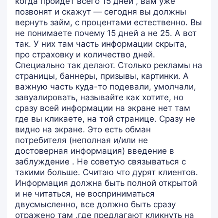
когда пройдет всего 15 дней , вам уже
позвонят и скажут — сегодня вы должны
вернуть займ, с процентами естественно. Вы
не понимаете почему 15 дней а не 25. А вот
так. У них там часть информации скрыта,
про страховку и количество дней.
Специально так делают. Столько рекламы на
страницы, баннеры, призывы, картинки. А
важную часть куда-то подевали, умолчали,
завуалировать, называйте как хотите, но
сразу всей информации на экране нет там
где вы кликаете, на той странице. Сразу не
видно на экране. Это есть обман
потребителя (неполная и/или не
достоверная информация) введение в
заблуждение . Не советую связываться с
такими больше. Считаю что дурят клиентов.
Информация должна быть полной открытой
и не читаться, не восприниматься
двусмысленно, все должно быть сразу
отражено там ,где предлагают кликнуть на