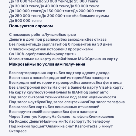
До 10 000 тенге
До 20 000 тенге
До 25 000 тенге
До 30 000 тенге
До 40 000 тенге
До 50 000 тенге
До 100 000 тенге
До 150 000 тенге
До 200 000 тенге
До 250 000 тенге
До 300 000 тенге
На большие суммы
До 500 000 тенге
Пользуются спросом
С помощью робота
Лучшие
Быстрые
Деньги в долг под расписку
Без выходных
Без отказа
Без процентов
До зарплаты
Под 0 процентов на 30 дней
С плохой кредитной историей
С просрочками
Со 100% одобрением
Микрокредиты
Моментально на карту онлайн
Новые МФО
Срочно на карту
Микрозаймы по условиям получения
Без подтверждения карты
Без подтверждения дохода
Без отказа с плохой кредитной историей
Без паспорта
Без кредитной истории и проверок
Без звонков
Без фото лица
Без электронной почты
На счет в банке
На карту Visa
На карту
На карту круглосуточно
Ночью
По IBAN
Под залог авто
Под залог бытовой техники
Займ под залог недвижимости
Под залог ноутбука
Под залог спецтехники
Под залог телефона
Без залога
Без карты
Без пенсионных отчислений
Без поручителей
Без справок
Без фото паспорта
Через Золотую Корону
На баланс телефона
Киви кошелек
На Яндекс Деньги
Наличными
По паспорту
По телефону
Под низкий процент
Онлайн на счет Казпочты
За 5 минут
Экспресс