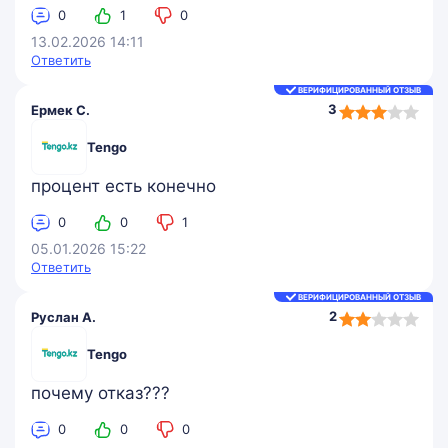
0
1
0
13.02.2026 14:11
Ответить
ВЕРИФИЦИРОВАННЫЙ ОТЗЫВ
3,0
3
Ермек С.
rating
Tengo
процент есть конечно
0
0
1
05.01.2026 15:22
Ответить
ВЕРИФИЦИРОВАННЫЙ ОТЗЫВ
2,0
2
Руслан А.
rating
Tengo
почему отказ???
0
0
0