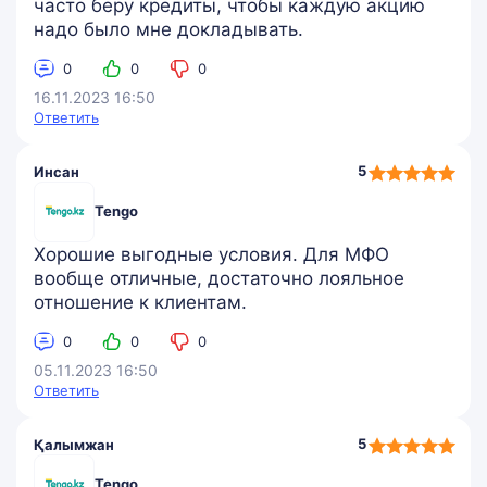
часто беру кредиты, чтобы каждую акцию
надо было мне докладывать.
0
0
0
16.11.2023 16:50
Ответить
5,0
5
Инсан
rating
Tengo
Хорошие выгодные условия. Для МФО
вообще отличные, достаточно лояльное
отношение к клиентам.
0
0
0
05.11.2023 16:50
Ответить
5,0
5
Қалымжан
rating
Tengo