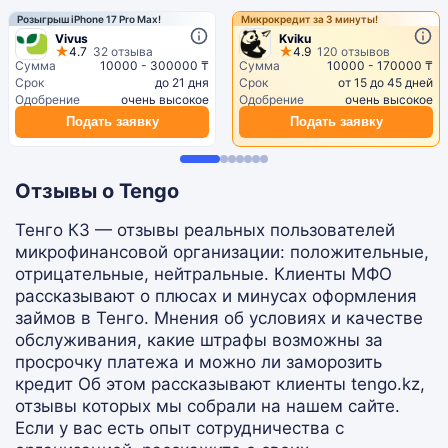
Розыгрыш iPhone 17 Pro Max!
Микрокредит за 3 минуты!
Vivus
Kviku
4.7
32 отзыва
4.9
120 отзывов
Сумма
10000 - 300000 ₸
Сумма
10000 - 170000 ₸
Срок
до 21 дня
Срок
от 15 до 45 дней
Одобрение
очень высокое
Одобрение
очень высокое
Подать заявку
Подать заявку
Отзывы о Tengo
Тенго КЗ — отзывы реальных пользователей
микрофинансовой организации: положительные,
отрицательные, нейтральные. Клиенты МФО
рассказывают о плюсах и минусах оформления
займов в Тенго. Мнения об условиях и качестве
обслуживания, какие штрафы возможны за
просрочку платежа и можно ли заморозить
кредит Об этом рассказывают клиенты tengo.kz,
отзывы которых мы собрали на нашем сайте.
Если у вас есть опыт сотрудничества с