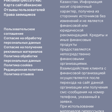
Реклама
Пресса о нас
Казахстан. Информация
Карта сайта
Вакансии
носит справочный
Отзывы пользователей
характер, получена из
Права заемщиков
сторонних источников без
изменений и не является
финансовой или
Пользовательское
юридической
соглашение
рекомендацией. Кредиты и
Согласие на обработку
иные финансовые
персональных данных
продукты
Согласие на получение
предоставляются
рекламных материалов
непосредственно
Политика обработки
финансовыми
персональных данных
организациями.
Политика cookies
Взаимодействие клиента с
Редакционная политика
финансовой организацией
Политика отзывов
осуществляется после
перехода на сайт данной
организации или получения
смс-сообщения на номер
телефона, указанный в
заявке.
При использовании
материалов гиперссылка