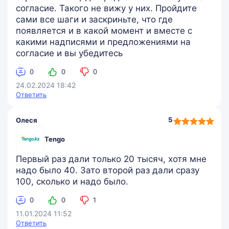
согласие. Такого не вижу у них. Пройдите
сами все шаги и заскриньте, что где
появляется и в какой момент и вместе с
какими надписями и предложениями на
согласие и вы убедитесь
0
0
0
24.02.2024 18:42
Ответить
5,0
5
Олеся
rating
Tengo
Первый раз дали только 20 тысяч, хотя мне
надо было 40. Зато второй раз дали сразу
100, сколько и надо было.
0
0
1
11.01.2024 11:52
Ответить