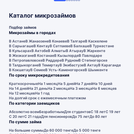
Каталог микрозаймов
Подбор займов
Микрозаймы в городах
В Астане
В Жанаозене
В Конаеве
В Талгаре
В Каскелене
В Сарыагаше
В Кентау
В Сатпаеве
В Балхаше
В Туркестане
В Кульсарах
В Актобе
В Алматы
В Атырау
В Жаркенте
В Жезказгане
В Костанае
В Кызылорде
В Павлодаре
В Петропавловске
В Риддере
В Рудном
В Степногорске
В Талдыкоргане
В Темиртау
В Экибастузе
В Актау
В Караганде
В Кокшетау
В Семее
В Усть-Каменогорске
В Шымкенте
По сроку микрокредитования
Краткосрочные
На 1 месяц
На 5 дней
На 7 дней
На 10 дней
На 14 дней
На 21 день
На 2 месяца
На 3 месяца
На 6 месяцев
На 12 месяцев
На 1 год
На долгий срок с ежемесячным платежом
По категории заемщиков
Абсолютно всем
Безработным
Для студентов
С 18 лет
С 19 лет
С 20 лет
С 21 года
Для пенсионеров
До 75 лет
До 80 лет
По сумме займа
На большие суммы
До 60 000 тенге
До 5 000 тенге