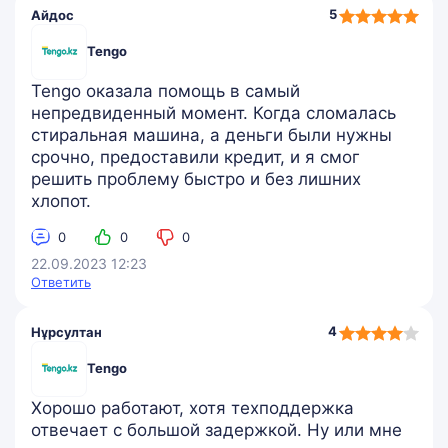
5,0
5
Айдос
rating
Tengo
Tengo оказала помощь в самый
непредвиденный момент. Когда сломалась
стиральная машина, а деньги были нужны
срочно, предоставили кредит, и я смог
решить проблему быстро и без лишних
хлопот.
0
0
0
22.09.2023 12:23
Ответить
4,0
4
Нұрсултан
rating
Tengo
Хорошо работают, хотя техподдержка
отвечает с большой задержкой. Ну или мне