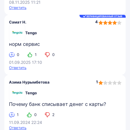
08.11.2025 11:21
Ответить
ВЕРИФИЦИРОВАННЫЙ ОТЗЫВ
4,0
4
Самат Н.
rating
Tengo
норм сервис
0
1
0
01.09.2025 17:10
Ответить
1,0
1
Азима Нурымбетова
rating
Tengo
Почему банк списывает денег с карты?
1
0
2
11.09.2024 22:24
Ответить