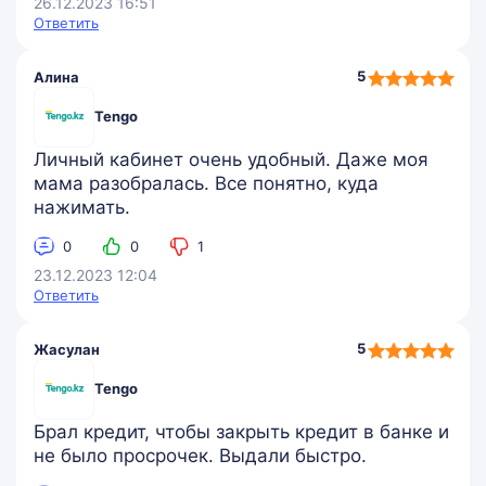
26.12.2023 16:51
Ответить
5,0
5
Алина
rating
Tengo
Личный кабинет очень удобный. Даже моя
мама разобралась. Все понятно, куда
нажимать.
0
0
1
23.12.2023 12:04
Ответить
5,0
5
Жасулан
rating
Tengo
Брал кредит, чтобы закрыть кредит в банке и
не было просрочек. Выдали быстро.