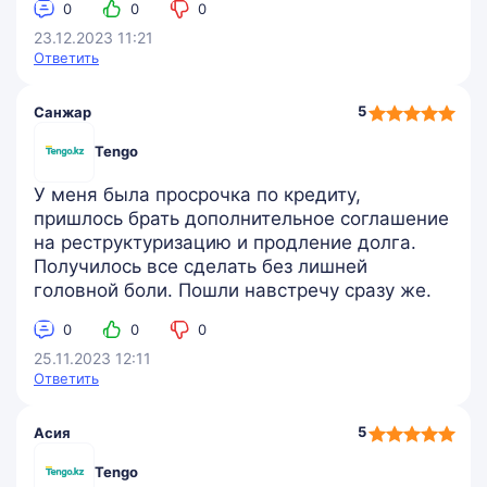
0
0
0
23.12.2023 11:21
Ответить
5,0
5
Санжар
rating
Tengo
У меня была просрочка по кредиту,
пришлось брать дополнительное соглашение
на реструктуризацию и продление долга.
Получилось все сделать без лишней
головной боли. Пошли навстречу сразу же.
0
0
0
25.11.2023 12:11
Ответить
5,0
5
Асия
rating
Tengo