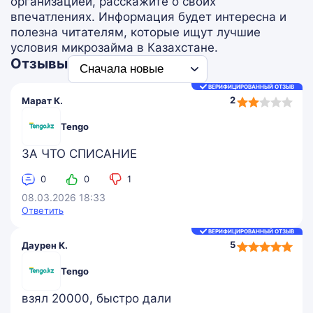
организацией, расскажите о своих
впечатлениях. Информация будет интересна и
полезна читателям, которые ищут лучшие
условия микрозайма в Казахстане.
Отзывы
ВЕРИФИЦИРОВАННЫЙ ОТЗЫВ
2,0
2
Марат К.
rating
Tengo
ЗА ЧТО СПИСАНИЕ
0
0
1
08.03.2026 18:33
Ответить
ВЕРИФИЦИРОВАННЫЙ ОТЗЫВ
5,0
5
Даурен К.
rating
Tengo
взял 20000, быстро дали