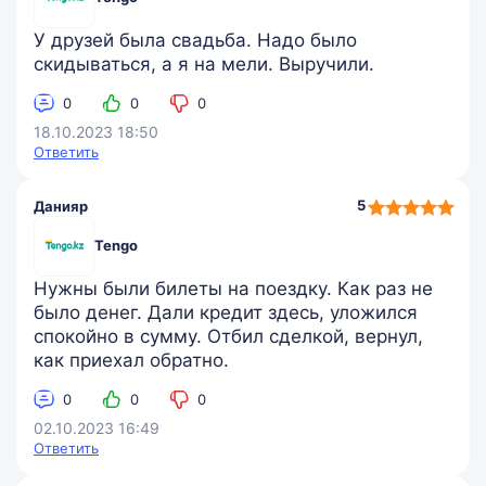
У друзей была свадьба. Надо было
скидываться, а я на мели. Выручили.
0
0
0
18.10.2023 18:50
Ответить
5,0
5
Данияр
rating
Tengo
Нужны были билеты на поездку. Как раз не
было денег. Дали кредит здесь, уложился
спокойно в сумму. Отбил сделкой, вернул,
как приехал обратно.
0
0
0
02.10.2023 16:49
Ответить