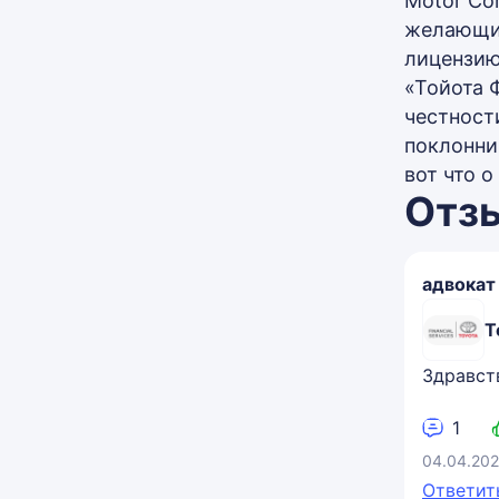
Motor Co
желающим
лицензию
«Тойота 
честност
поклонни
вот что о
Отз
адвокат
Т
Здравст
1
04.04.202
Ответит