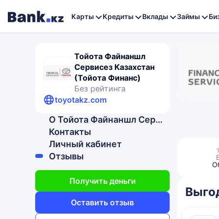
Карты
Кредиты
Вклады
Займы
Би
Тойота Файнаншл
Сервисез Казахстан
(Тойота Финанс)
Без рейтинга
toyotakz.com
О Тойота Файнаншл Сервисез Казахстан (Тойота Финанс)
Контакты
Личный кабинет
Отзывы
О
Получить деньги
Выго
Оставить отзыв