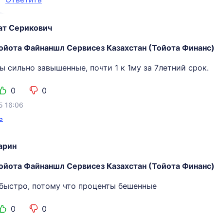
т Серикович
ойота Файнаншл Сервисез Казахстан (Тойота Финанс)
 сильно завышенные, почти 1 к 1му за 7летний срок.
0
0
5 16:06
ь
арин
ойота Файнаншл Сервисез Казахстан (Тойота Финанс)
быстро, потому что проценты бешенные
0
0