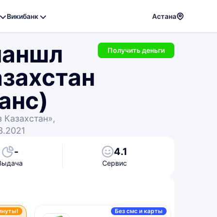
Викибанк
Астана
Powere
наншл
by
Получить деньги
Translat
азахстан
анс)
 Казахстан»,
3.2021
-
4.1
Выдача
Сервис
инуты!
Без смс и карты