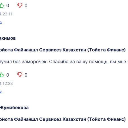
0
0
4 23:11
ь
ахимов
ойота Файнаншл Сервисез Казахстан (Тойота Финанс)
лучил без заморочек. Спасибо за вашу помощь, вы мне 
0
0
4 12:23
ь
 Жумабекова
ойота Файнаншл Сервисез Казахстан (Тойота Финанс)