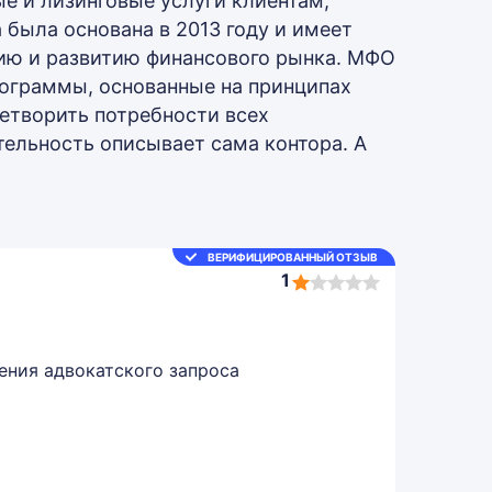
е и лизинговые услуги клиентам,
была основана в 2013 году и имеет
нию и развитию финансового рынка. МФО
рограммы, основанные на принципах
летворить потребности всех
тельность описывает сама контора. А
ВЕРИФИЦИРОВАННЫЙ ОТЗЫВ
1
1,0
rating
ения адвокатского запроса