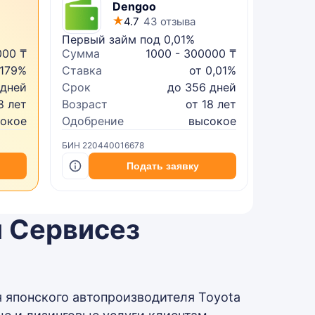
Dengoo
4.7
43 отзыва
Первый займ под 0,01%
Микрок
000 ₸
Сумма
1000 - 300000 ₸
Сумма
 179%
Ставка
от 0,01%
Ставка
 дней
Срок
до 356 дней
Срок
8 лет
Возраст
от 18 лет
Возрас
сокое
Одобрение
высокое
Одобре
БИН 220440016678
БИН 2402
Подать заявку
 Сервисез
 японского автопроизводителя Toyota