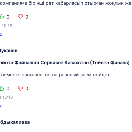
 компанияға бірінші рет хабарласып отырған жоқпын жә
0
0
4 19:18
ь
уканов
ойота Файнаншл Сервисез Казахстан (Тойота Финанс)
 немного завышен, но на разовый заем сойдет.
0
0
4 15:18
ь
Абдыкалиева