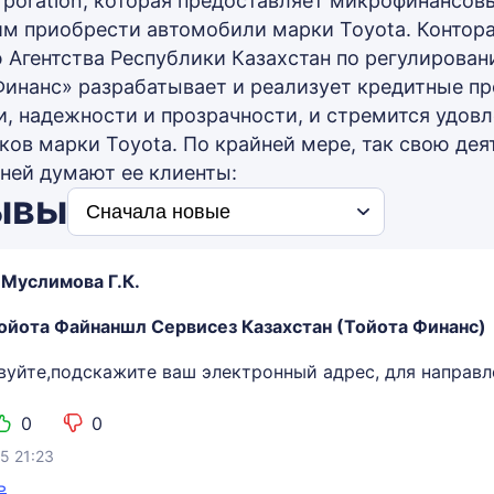
rporation, которая предоставляет микрофинансовы
 приобрести автомобили марки Toyota. Контора 
 Агентства Республики Казахстан по регулирова
Финанс» разрабатывает и реализует кредитные п
и, надежности и прозрачности, и стремится удов
ков марки Toyota. По крайней мере, так свою дея
 ней думают ее клиенты:
ывы
 Муслимова Г.К.
ойота Файнаншл Сервисез Казахстан (Тойота Финанс)
вуйте,подскажите ваш электронный адрес, для направл
0
0
5 21:23
ь