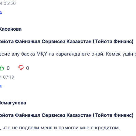
4 05:50
ь
Касенова
ойота Файнаншл Сервисез Казахстан (Тойота Финанс)
сие алу басқа МҚҰ-ға қарағанда өте оңай. Көмек үшін 
0
0
4 07:19
ь
Исмагулова
ойота Файнаншл Сервисез Казахстан (Тойота Финанс)
 что не подвели меня и помогли мне с кредитом.