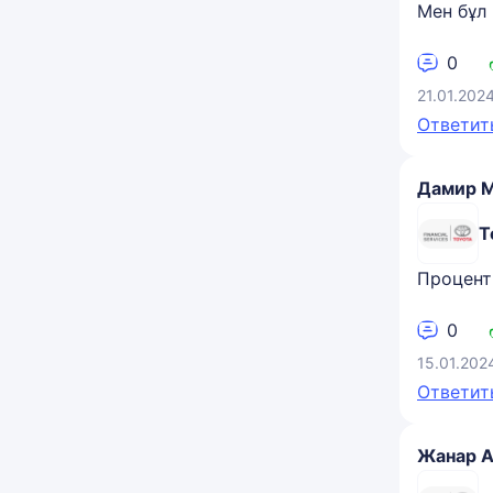
Мен бұл
0
21.01.202
Ответит
Дамир М
Т
Процент
0
15.01.202
Ответит
Жанар 