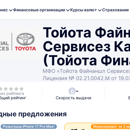
знес
Финансовые организации
Курсы валют
Страхование
Тойота Фай
Сервисез К
(Тойота Фин
МФО «Тойота Файнаншл Сервисез
Лицензия № 02.21.0042.M от 19.0
-
Без рейтинга
бщий рейтинг
Скорость выдачи
дные предложения
Розыгрыш iPhone 17 Pro Max!
Микрокредит за 3 м