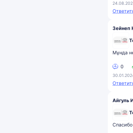
24.08.202
Ответит
Зейнеп 
Т
Мұнда не
0
30.01.202
Ответит
Айгуль 
Т
Спасибо,