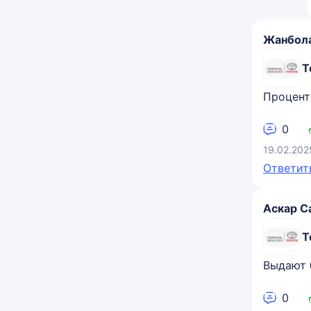
Жанбола
Т
Проценты
0
19.02.202
Ответит
Аскар С
Т
Выдают 
0