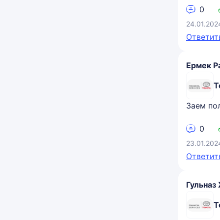
0
24.01.202
Ответит
Ермек Р
Т
Заем по
0
23.01.202
Ответит
Гульназ
Т