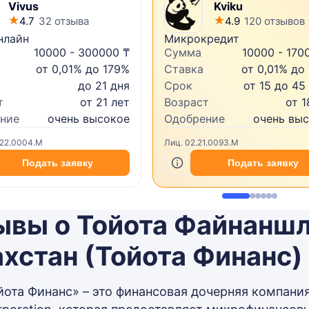
Vivus
Kviku
4.7
32 отзыва
4.9
120 отзывов
нлайн
Микрокредит
10000 - 300000 ₸
Сумма
10000 - 170
от 0,01% до 179%
Ставка
от 0,01% до
до 21 дня
Срок
от 15 до 45
т
от 21 лет
Возраст
от 1
ние
очень высокое
Одобрение
очень вы
.22.0004.M
Лиц. 02.21.0093.M
Подать заявку
Подать заявку
ывы о Тойота Файнаншл
хстан (Тойота Финанс)
ота Финанс» – это финансовая дочерняя компания