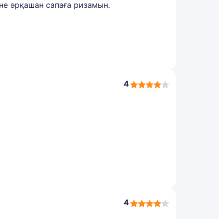
не әрқашан сапаға ризамын.
4
4,0
rating
4
4,0
rating