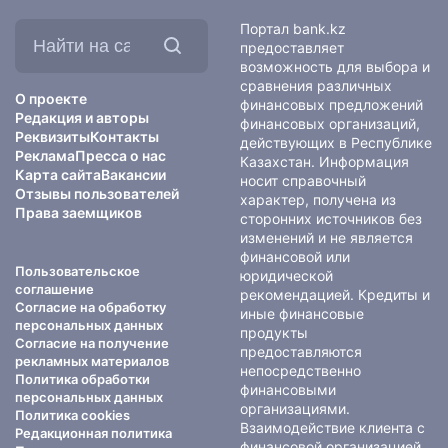
Найти
Портал bank.kz
на
предоставляет
сайте:
возможность для выбора и
сравнения различных
О проекте
финансовых предложений
Редакция и авторы
финансовых организаций,
Реквизиты
Контакты
действующих в Республике
Реклама
Пресса о нас
Казахстан. Информация
Карта сайта
Вакансии
носит справочный
Отзывы пользователей
характер, получена из
Права заемщиков
сторонних источников без
изменений и не является
финансовой или
Пользовательское
юридической
соглашение
рекомендацией. Кредиты и
Согласие на обработку
иные финансовые
персональных данных
продукты
Согласие на получение
предоставляются
рекламных материалов
непосредственно
Политика обработки
финансовыми
персональных данных
организациями.
Политика cookies
Взаимодействие клиента с
Редакционная политика
финансовой организацией