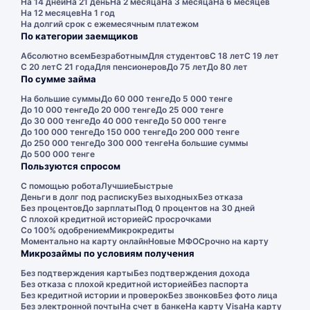
На 14 дней
На 21 день
На 2 месяца
На 3 месяца
На 6 месяцев
На 12 месяцев
На 1 год
На долгий срок с ежемесячным платежом
По категории заемщиков
Абсолютно всем
Безработным
Для студентов
С 18 лет
С 19 лет
С 20 лет
С 21 года
Для пенсионеров
До 75 лет
До 80 лет
По сумме займа
На большие суммы
До 60 000 тенге
До 5 000 тенге
До 10 000 тенге
До 20 000 тенге
До 25 000 тенге
До 30 000 тенге
До 40 000 тенге
До 50 000 тенге
До 100 000 тенге
До 150 000 тенге
До 200 000 тенге
До 250 000 тенге
До 300 000 тенге
На большие суммы
До 500 000 тенге
Пользуются спросом
С помощью робота
Лучшие
Быстрые
Деньги в долг под расписку
Без выходных
Без отказа
Без процентов
До зарплаты
Под 0 процентов на 30 дней
С плохой кредитной историей
С просрочками
Со 100% одобрением
Микрокредиты
Моментально на карту онлайн
Новые МФО
Срочно на карту
Микрозаймы по условиям получения
Без подтверждения карты
Без подтверждения дохода
Без отказа с плохой кредитной историей
Без паспорта
Без кредитной истории и проверок
Без звонков
Без фото лица
Без электронной почты
На счет в банке
На карту Visa
На карту