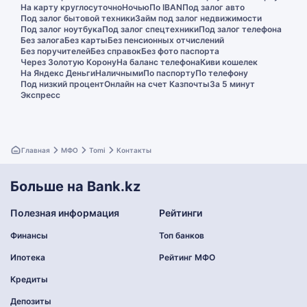
На карту круглосуточно
Ночью
По IBAN
Под залог авто
Под залог бытовой техники
Займ под залог недвижимости
Под залог ноутбука
Под залог спецтехники
Под залог телефона
Без залога
Без карты
Без пенсионных отчислений
Без поручителей
Без справок
Без фото паспорта
Через Золотую Корону
На баланс телефона
Киви кошелек
На Яндекс Деньги
Наличными
По паспорту
По телефону
Под низкий процент
Онлайн на счет Казпочты
За 5 минут
Экспресс
Главная
МФО
Tomi
Контакты
Больше на Bank.kz
Полезная информация
Рейтинги
Финансы
Топ банков
Ипотека
Рейтинг МФО
Кредиты
Депозиты