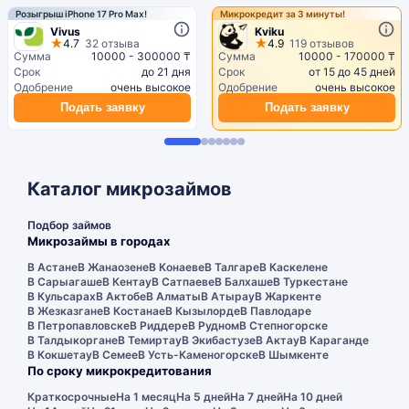
Розыгрыш iPhone 17 Pro Max!
Микрокредит за 3 минуты!
Vivus
Kviku
4.7
32 отзыва
4.9
119 отзывов
Сумма
10000 - 300000 ₸
Сумма
10000 - 170000 ₸
Срок
до 21 дня
Срок
от 15 до 45 дней
Одобрение
очень высокое
Одобрение
очень высокое
Подать заявку
Подать заявку
Каталог микрозаймов
Подбор займов
Микрозаймы в городах
В Астане
В Жанаозене
В Конаеве
В Талгаре
В Каскелене
В Сарыагаше
В Кентау
В Сатпаеве
В Балхаше
В Туркестане
В Кульсарах
В Актобе
В Алматы
В Атырау
В Жаркенте
В Жезказгане
В Костанае
В Кызылорде
В Павлодаре
В Петропавловске
В Риддере
В Рудном
В Степногорске
В Талдыкоргане
В Темиртау
В Экибастузе
В Актау
В Караганде
В Кокшетау
В Семее
В Усть-Каменогорске
В Шымкенте
По сроку микрокредитования
Краткосрочные
На 1 месяц
На 5 дней
На 7 дней
На 10 дней