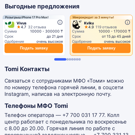
Выгодные предложения
Розыгрыш iPhone 17 Pro Max!
Микрокредит за 3 минуты!
Vivus
Kviku
4.7
32 отзыва
4.9
119 отзывов
Сумма
10000 - 300000 ₸
Сумма
10000 - 170000 ₸
Срок
до 21 дня
Срок
от 15 до 45 дней
Одобрение
очень высокое
Одобрение
очень высокое
Подать заявку
Подать заявку
Tomi Контакты
Связаться с сотрудниками МФО «Томи» можно
по номеру телефона горячей линии, в соцсети
Instagram, написав на электронную почту.
Телефоны МФО Tomi
Телефон оператора — +7 700 031 17 77. Колл
центр работает с понедельника по воскресенье
с 8.00 до 20.00. Горячая линия по работе с