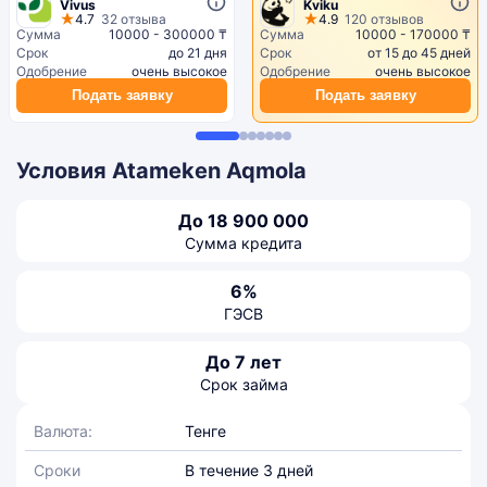
Vivus
Kviku
4.7
32 отзыва
4.9
120 отзывов
Сумма
10000 - 300000 ₸
Сумма
10000 - 170000 ₸
Срок
до 21 дня
Срок
от 15 до 45 дней
Одобрение
очень высокое
Одобрение
очень высокое
Подать заявку
Подать заявку
Условия Atameken Aqmola
До 18 900 000
Сумма кредита
6%
ГЭСВ
До 7 лет
Срок займа
Валюта:
Тенге
Сроки
В течение 3 дней