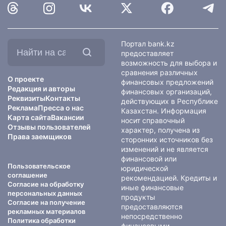
Найти
Портал bank.kz
на
предоставляет
сайте:
возможность для выбора и
сравнения различных
О проекте
финансовых предложений
Редакция и авторы
финансовых организаций,
Реквизиты
Контакты
действующих в Республике
Реклама
Пресса о нас
Казахстан. Информация
Карта сайта
Вакансии
носит справочный
Отзывы пользователей
характер, получена из
Права заемщиков
сторонних источников без
изменений и не является
финансовой или
Пользовательское
юридической
соглашение
рекомендацией. Кредиты и
Согласие на обработку
иные финансовые
персональных данных
продукты
Согласие на получение
предоставляются
рекламных материалов
непосредственно
Политика обработки
финансовыми