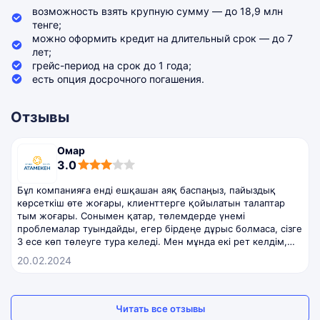
возможность взять крупную сумму — до 18,9 млн
тенге;
можно оформить кредит на длительный срок — до 7
лет;
грейс-период на срок до 1 года;
есть опция досрочного погашения.
Отзывы
Омар
3,0
3.0
rating
Бұл компанияға енді ешқашан аяқ баспаңыз, пайыздық
көрсеткіш өте жоғары, клиенттерге қойылатын талаптар
тым жоғары. Сонымен қатар, төлемдерде үнемі
проблемалар туындайды, егер бірдеңе дұрыс болмаса, сізге
3 есе көп төлеуге тура келеді. Мен мұнда екі рет келдім,
бірақ үшінші рет келмеймін. Ынтымақтастық үшін рахмет,
20.02.2024
жағымсыз дәм ұзақ сақталады!
Читать все отзывы