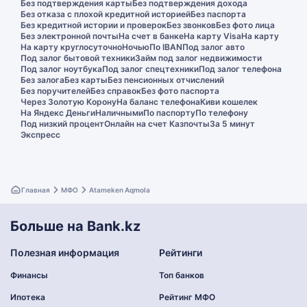
Без подтверждения карты
Без подтверждения дохода
Без отказа с плохой кредитной историей
Без паспорта
Без кредитной истории и проверок
Без звонков
Без фото лица
Без электронной почты
На счет в банке
На карту Visa
На карту
На карту круглосуточно
Ночью
По IBAN
Под залог авто
Под залог бытовой техники
Займ под залог недвижимости
Под залог ноутбука
Под залог спецтехники
Под залог телефона
Без залога
Без карты
Без пенсионных отчислений
Без поручителей
Без справок
Без фото паспорта
Через Золотую Корону
На баланс телефона
Киви кошелек
На Яндекс Деньги
Наличными
По паспорту
По телефону
Под низкий процент
Онлайн на счет Казпочты
За 5 минут
Экспресс
Главная
МФО
Atameken Aqmola
Больше на Bank.kz
Полезная информация
Рейтинги
Финансы
Топ банков
Ипотека
Рейтинг МФО