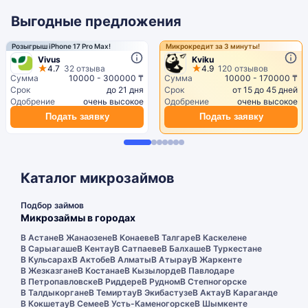
Выгодные предложения
Розыгрыш iPhone 17 Pro Max!
Микрокредит за 3 минуты!
Vivus
Kviku
4.7
32 отзыва
4.9
120 отзывов
Сумма
10000 - 300000 ₸
Сумма
10000 - 170000 ₸
Срок
до 21 дня
Срок
от 15 до 45 дней
Одобрение
очень высокое
Одобрение
очень высокое
Подать заявку
Подать заявку
Каталог микрозаймов
Подбор займов
Микрозаймы в городах
В Астане
В Жанаозене
В Конаеве
В Талгаре
В Каскелене
В Сарыагаше
В Кентау
В Сатпаеве
В Балхаше
В Туркестане
В Кульсарах
В Актобе
В Алматы
В Атырау
В Жаркенте
В Жезказгане
В Костанае
В Кызылорде
В Павлодаре
В Петропавловске
В Риддере
В Рудном
В Степногорске
В Талдыкоргане
В Темиртау
В Экибастузе
В Актау
В Караганде
В Кокшетау
В Семее
В Усть-Каменогорске
В Шымкенте