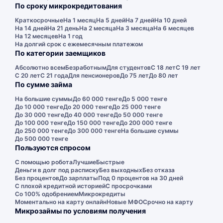
По сроку микрокредитования
Краткосрочные
На 1 месяц
На 5 дней
На 7 дней
На 10 дней
На 14 дней
На 21 день
На 2 месяца
На 3 месяца
На 6 месяцев
На 12 месяцев
На 1 год
На долгий срок с ежемесячным платежом
По категории заемщиков
Абсолютно всем
Безработным
Для студентов
С 18 лет
С 19 лет
С 20 лет
С 21 года
Для пенсионеров
До 75 лет
До 80 лет
По сумме займа
На большие суммы
До 60 000 тенге
До 5 000 тенге
До 10 000 тенге
До 20 000 тенге
До 25 000 тенге
До 30 000 тенге
До 40 000 тенге
До 50 000 тенге
До 100 000 тенге
До 150 000 тенге
До 200 000 тенге
До 250 000 тенге
До 300 000 тенге
На большие суммы
До 500 000 тенге
Пользуются спросом
С помощью робота
Лучшие
Быстрые
Деньги в долг под расписку
Без выходных
Без отказа
Без процентов
До зарплаты
Под 0 процентов на 30 дней
С плохой кредитной историей
С просрочками
Со 100% одобрением
Микрокредиты
Моментально на карту онлайн
Новые МФО
Срочно на карту
Микрозаймы по условиям получения