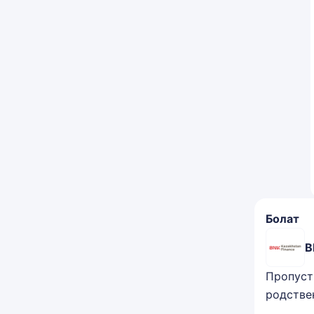
Болат
B
Пропуст
родстве