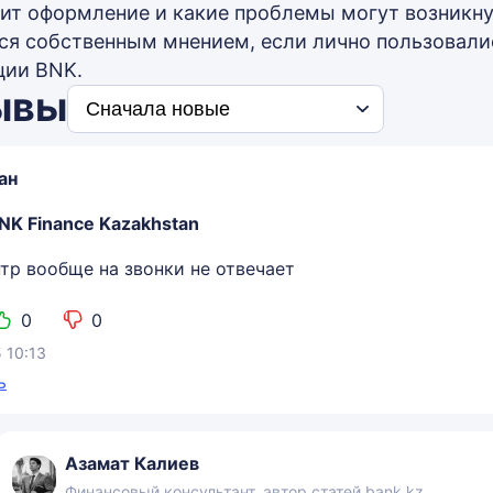
ит оформление и какие проблемы могут возникнут
ся собственным мнением, если лично пользовал
ции BNK.
ывы
ан
NK Finance Kazakhstan
нтр вообще на звонки не отвечает
0
0
5 10:13
ь
Азамат Калиев
Финансовый консультант, автор статей bank.kz