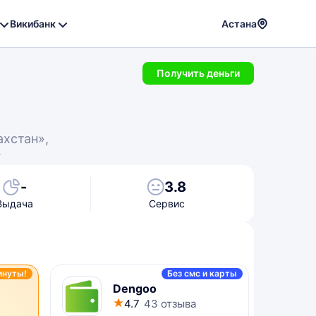
Викибанк
Астана
Получить деньги
хстан»,
г
-
3.8
Выдача
Сервис
инуты!
Без смс и карты
Dengoo
4.7
43 отзыва