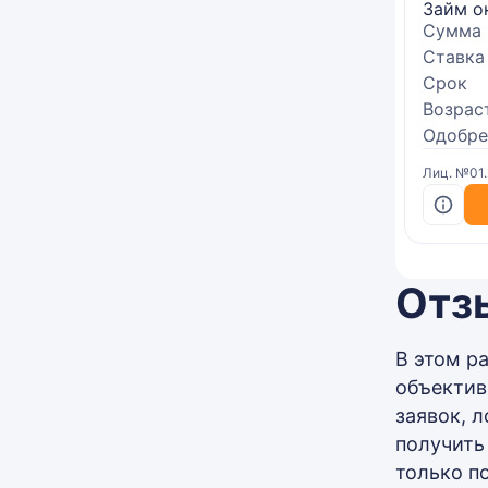
Займ о
Сумма
Ставка
Срок
Возрас
Одобре
Лиц. №01
Отз
В этом р
объектив
заявок, 
получить
только п