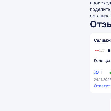
происход
поделить
организа
Отз
Салимж
B
Колл це
1
24.11.202
Ответит