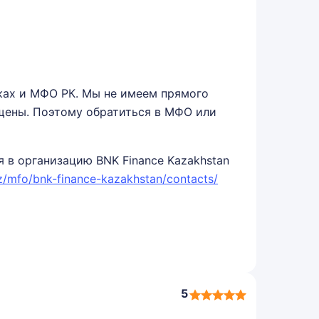
ках и МФО РК. Мы не имеем прямого
ещены. Поэтому обратиться в МФО или
 в организацию BNK Finance Kazakhstan
kz/mfo/bnk-finance-kazakhstan/contacts/
5
5,0
rating