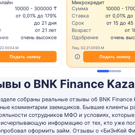
нлайн
Микрокредит
10000 - 300000 ₸
Сумма
10000 - 170
от 0,01% до 179%
Ставка
от 0,01% до
до 21 дня
Срок
от 15 до 45
т
от 21 лет
Возраст
от 1
ние
очень высокое
Одобрение
очень вы
.22.0004.M
Лиц. 02.21.0093.M
Подать заявку
Подать заявку
ывы о BNK Finance Kaza
азделе собраны реальные отзывы об BNK Finance K
ные комментарии заемщиков. Бывшие клиенты ра
лояльности сотрудников МФО и условиях, которые
 исчерпывающую информацию от тех, кто уже полу
опробовал оформить займ. Отзывы о «БиЭнКей Фин