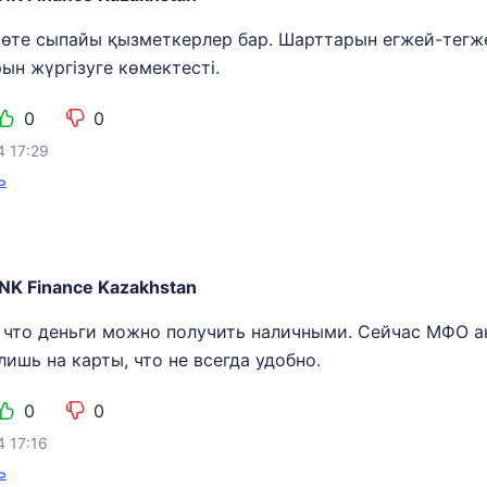
өте сыпайы қызметкерлер бар. Шарттарын егжей-тегжейл
ын жүргізуге көмектесті.
0
0
4 17:29
ь
NK Finance Kazakhstan
 что деньги можно получить наличными. Сейчас МФО а
ишь на карты, что не всегда удобно.
0
0
4 17:16
ь