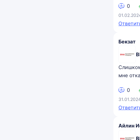
0
01.02.202
Ответит
Бекзат
B
Слишком
мне отка
0
31.01.202
Ответит
Айлин И
B