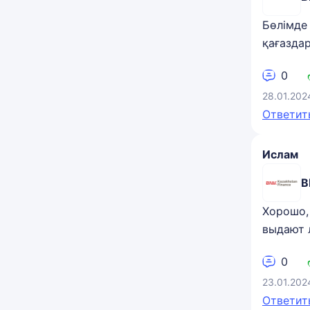
Бөлімде 
қағаздар
0
28.01.202
Ответит
Ислам
B
Хорошо,
выдают л
0
23.01.202
Ответит