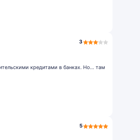
3
3,0
rating
ительскими кредитами в банках. Но… там
5
5,0
rating