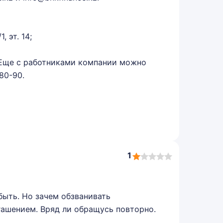
, эт. 14;
. Еще с работниками компании можно
80-90.
1
1,0
rating
быть. Но зачем обзванивать
ашением. Вряд ли обращусь повторно.