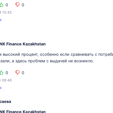
0
0
4 15:42
ь
NK Finance Kazakhstan
 высокий процент, особенно если сравнивать с потреб
зали, а здесь проблем с выдачей не возникло.
0
0
4 08:46
ь
саева
NK Finance Kazakhstan