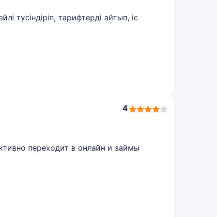
і түсіндіріп, тарифтерді айтып, іс
4
4,0
rating
ктивно переходит в онлайн и займы