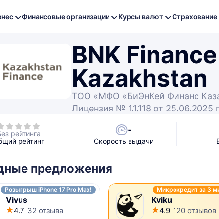
знес
Финансовые организации
Курсы валют
Страхование
BNK Finance
Kazakhstan
ТОО «МФО «БиЭнКей Финанс Каза
Лицензия № 1.1.118 от 25.06.2025 
-
Без рейтинга
бщий рейтинг
Скорость выдачи
дные предложения
Розыгрыш iPhone 17 Pro Max!
Микрокредит за 3 м
Vivus
Kviku
4.7
32 отзыва
4.9
120 отзывов