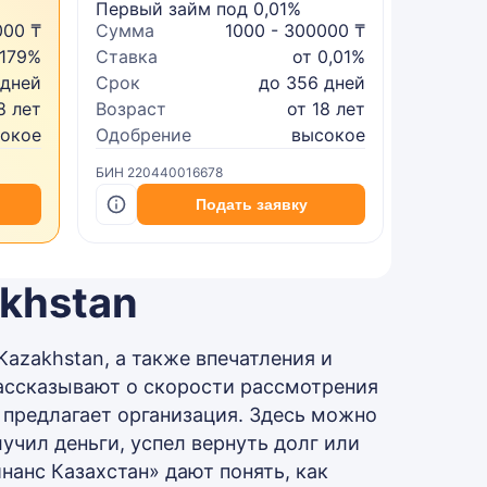
Первый займ под 0,01%
Микрок
000 ₸
Сумма
1000 - 300000 ₸
Сумма
 179%
Ставка
от 0,01%
Ставка
 дней
Срок
до 356 дней
Срок
8 лет
Возраст
от 18 лет
Возрас
сокое
Одобрение
высокое
Одобре
БИН 220440016678
БИН 2402
Подать заявку
khstan
azakhstan, а также впечатления и
ссказывают о скорости рассмотрения
 предлагает организация. Здесь можно
чил деньги, успел вернуть долг или
анс Казахстан» дают понять, как