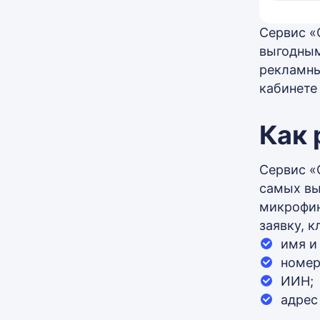
Сервис «
выгодным
рекламны
кабинете
Как 
Сервис «
самых вы
микрофин
заявку, 
имя и
номер
ИИН;
адрес