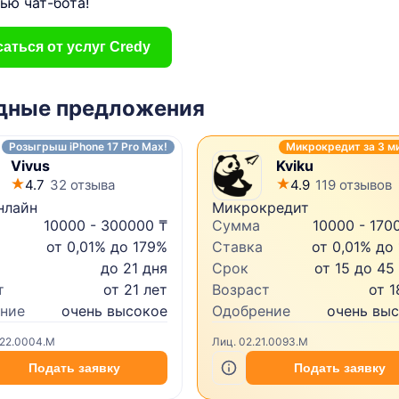
ью чат-бота!
аться от услуг Credy
дные предложения
Розыгрыш iPhone 17 Pro Max!
Микрокредит за 3 м
Vivus
Kviku
4.7
32 отзыва
4.9
119 отзывов
нлайн
Микрокредит
10000 - 300000 ₸
Сумма
10000 - 170
от 0,01% до 179%
Ставка
от 0,01% до
до 21 дня
Срок
от 15 до 45
т
от 21 лет
Возраст
от 1
ние
очень высокое
Одобрение
очень вы
.22.0004.M
Лиц. 02.21.0093.M
Подать заявку
Подать заявку