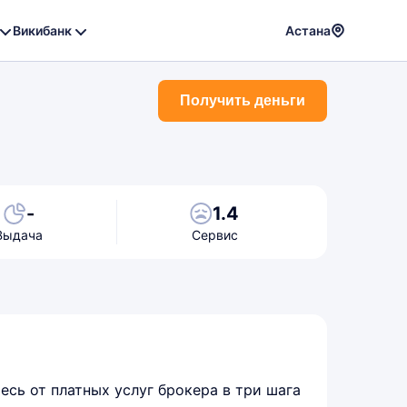
Викибанк
Астана
Powere
by
Получить деньги
Translat
-
1.4
Выдача
Сервис
сь от платных услуг брокера в три шага