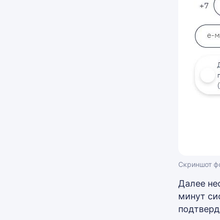
Скриншот фо
Далее не
минут си
подтверди