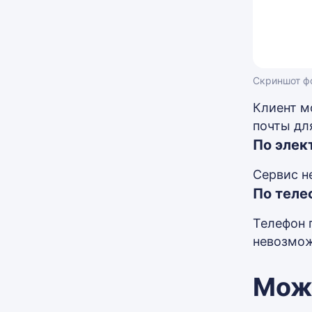
Скриншот фо
Клиент м
почты для
По элек
Сервис н
По теле
Телефон 
невозмож
Можн