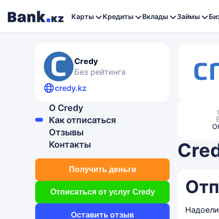
Карты
Кредиты
Вклады
Займы
Би
Credy
Без рейтинга
credy.kz
О Credy
Как отписаться
О
Отзывы
Cred
Контакты
Получить деньги
Отп
Отписаться от услуг Credy
Надоели
Оставить отзыв