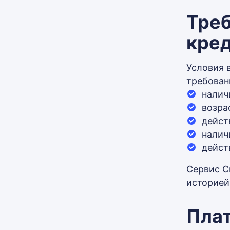
Треб
кре
Условия 
требован
налич
возра
дейст
налич
дейст
Сервис C
историей
Плат