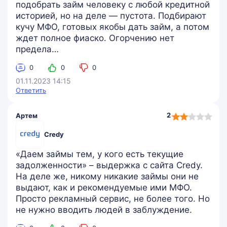
подобрать займ человеку с любой кредитной
историей, но на деле — пустота. Подбирают
кучу МФО, готовых якобы дать займ, а потом
ждет полное фиаско. Огорчению нет
предела…
0
0
0
01.11.2023 14:15
Ответить
2,0
2
Артем
rating
Credy
«Даем займы тем, у кого есть текущие
задолженности» – выдержка с сайта Credy.
На деле же, никому никакие займы они не
выдают, как и рекомендуемые ими МФО.
Просто рекламный сервис, не более того. Но
не нужно вводить людей в заблуждение.