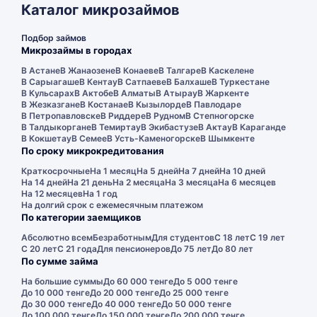
Каталог микрозаймов
Подбор займов
Микрозаймы в городах
В Астане
В Жанаозене
В Конаеве
В Талгаре
В Каскелене
В Сарыагаше
В Кентау
В Сатпаеве
В Балхаше
В Туркестане
В Кульсарах
В Актобе
В Алматы
В Атырау
В Жаркенте
В Жезказгане
В Костанае
В Кызылорде
В Павлодаре
В Петропавловске
В Риддере
В Рудном
В Степногорске
В Талдыкоргане
В Темиртау
В Экибастузе
В Актау
В Караганде
В Кокшетау
В Семее
В Усть-Каменогорске
В Шымкенте
По сроку микрокредитования
Краткосрочные
На 1 месяц
На 5 дней
На 7 дней
На 10 дней
На 14 дней
На 21 день
На 2 месяца
На 3 месяца
На 6 месяцев
На 12 месяцев
На 1 год
На долгий срок с ежемесячным платежом
По категории заемщиков
Абсолютно всем
Безработным
Для студентов
С 18 лет
С 19 лет
С 20 лет
С 21 года
Для пенсионеров
До 75 лет
До 80 лет
По сумме займа
На большие суммы
До 60 000 тенге
До 5 000 тенге
До 10 000 тенге
До 20 000 тенге
До 25 000 тенге
До 30 000 тенге
До 40 000 тенге
До 50 000 тенге
До 100 000 тенге
До 150 000 тенге
До 200 000 тенге