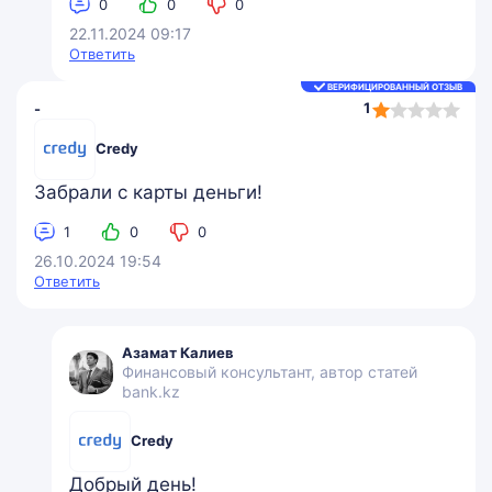
0
0
0
22.11.2024 09:17
Ответить
ВЕРИФИЦИРОВАННЫЙ ОТЗЫВ
1,0
1
-
rating
Credy
Забрали с карты деньги!
1
0
0
26.10.2024 19:54
Ответить
Азамат Калиев
Финансовый консультант, автор статей
bank.kz
Credy
Добрый день!