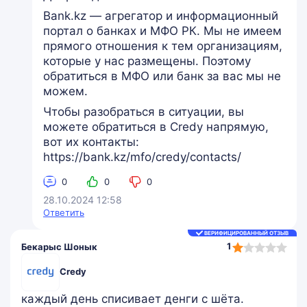
Bank.kz — агрегатор и информационный
портал о банках и МФО РК. Мы не имеем
прямого отношения к тем организациям,
которые у нас размещены. Поэтому
обратиться в МФО или банк за вас мы не
можем.
Чтобы разобраться в ситуации, вы
можете обратиться в Credy напрямую,
вот их контакты:
https://bank.kz/mfo/credy/contacts/
0
0
0
28.10.2024 12:58
Ответить
ВЕРИФИЦИРОВАННЫЙ ОТЗЫВ
1,0
1
Бекарыс Шонык
rating
Credy
каждый день списивает денги с шёта.