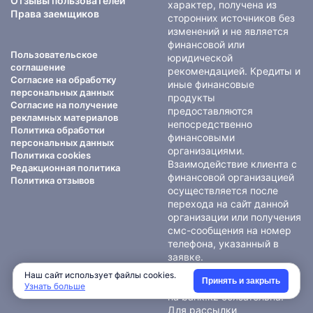
Отзывы пользователей
характер, получена из
Права заемщиков
сторонних источников без
изменений и не является
финансовой или
Пользовательское
юридической
соглашение
рекомендацией. Кредиты и
Согласие на обработку
иные финансовые
персональных данных
продукты
Согласие на получение
предоставляются
рекламных материалов
непосредственно
Политика обработки
финансовыми
персональных данных
организациями.
Политика cookies
Взаимодействие клиента с
Редакционная политика
финансовой организацией
Политика отзывов
осуществляется после
перехода на сайт данной
организации или получения
смс-сообщения на номер
телефона, указанный в
заявке.
При использовании
Наш сайт использует файлы cookies.
Принять и закрыть
материалов гиперссылка
Узнать больше
на bank.kz обязательна.
Для рассылки