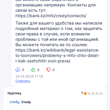
организацию напрямую. Контакты для
связи есть тут:
https://bank.kz/mfo/credy/contacts/
Также для вашего удобства мы написали
подробный материал о том, как защитить
свои права в случае, если возникли
проблемы с той или иной организацией.
Вы можете почитать ее по ссылке:
https://bank.kz/wikibank/legal-assistance-
to-borrowers/problemy-s-mfo-chto-delat-
i-kak-zashchitit-svoi-prava/.
0
0
0
24.10.2024 11:19
Ответить
1,0
1
Нуртлеу
rating
Credy