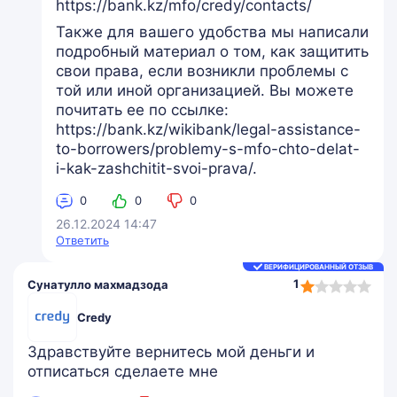
https://bank.kz/mfo/credy/contacts/
Также для вашего удобства мы написали
подробный материал о том, как защитить
свои права, если возникли проблемы с
той или иной организацией. Вы можете
почитать ее по ссылке:
https://bank.kz/wikibank/legal-assistance-
to-borrowers/problemy-s-mfo-chto-delat-
i-kak-zashchitit-svoi-prava/.
0
0
0
26.12.2024 14:47
Ответить
ВЕРИФИЦИРОВАННЫЙ ОТЗЫВ
1,0
1
Сунатулло махмадзода
rating
Credy
Здравствуйте вернитесь мой деньги и
отписаться сделаете мне