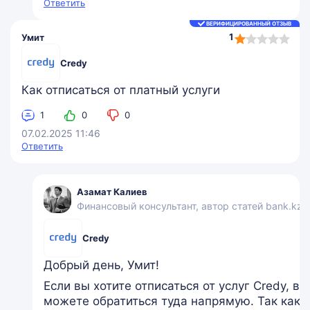
Ответить
ВЕРИФИЦИРОВАННЫЙ ОТЗЫВ
1,0
1
Умит
rating
Credy
Как отписаться от платный услуги
1
0
0
07.02.2025 11:46
Ответить
Азамат Калиев
Финансовый консультант, автор статей bank.kz
Credy
Добрый день, Умит!
Если вы хотите отписаться от услуг Credy, вы
можете обратиться туда напрямую. Так как