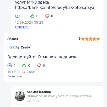
услуг МФО здесь
https://bank.kz/mfo/credy/kak-otpisatsya.
0
0
0
12.09.2024 09:23
Ответить
5,0
5
Ляззат
rating
Credy
Здравствуйте! Отмените подписки
1
0
0
15.05.2024 21:56
Ответить
Азамат Калиев
Финансовый консультант, автор статей
bank.kz