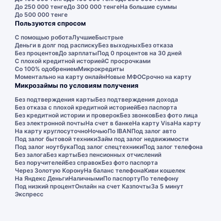
До 250 000 тенге
До 300 000 тенге
На большие суммы
До 500 000 тенге
Пользуются спросом
С помощью робота
Лучшие
Быстрые
Деньги в долг под расписку
Без выходных
Без отказа
Без процентов
До зарплаты
Под 0 процентов на 30 дней
С плохой кредитной историей
С просрочками
Со 100% одобрением
Микрокредиты
Моментально на карту онлайн
Новые МФО
Срочно на карту
Микрозаймы по условиям получения
Без подтверждения карты
Без подтверждения дохода
Без отказа с плохой кредитной историей
Без паспорта
Без кредитной истории и проверок
Без звонков
Без фото лица
Без электронной почты
На счет в банке
На карту Visa
На карту
На карту круглосуточно
Ночью
По IBAN
Под залог авто
Под залог бытовой техники
Займ под залог недвижимости
Под залог ноутбука
Под залог спецтехники
Под залог телефона
Без залога
Без карты
Без пенсионных отчислений
Без поручителей
Без справок
Без фото паспорта
Через Золотую Корону
На баланс телефона
Киви кошелек
На Яндекс Деньги
Наличными
По паспорту
По телефону
Под низкий процент
Онлайн на счет Казпочты
За 5 минут
Экспресс