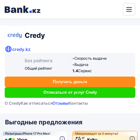
Powered
by
Translate
Credy
credy.kz
-
Скорость выдачи
Без рейтинга
-
Выдача
Общий рейтинг
1.4
Сервис
Получить деньги
Отписаться от услуг Credy
О Credy
Как отписаться
Отзывы
Контакты
Выгодные предложения
Розыгрыш iPhone 17 Pro Max!
Микрокредит за 3 минуты!
Vivus
Kviku