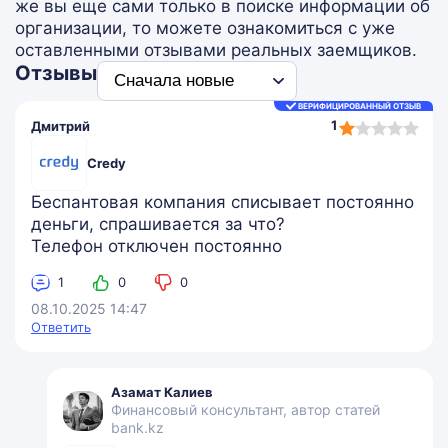
же вы еще сами только в поиске информации об
организации, то можете ознакомиться с уже
оставленными отзывами реальных заемщиков.
Отзывы
ВЕРИФИЦИРОВАННЫЙ ОТЗЫВ
1,0
1
Дмитрий
rating
Credy
Беспантовая компания списывает постоянно
деньги, спрашивается за что?
Телефон отключен постоянно
1
0
0
08.10.2025 14:47
Ответить
Азамат Калиев
Финансовый консультант, автор статей
bank.kz