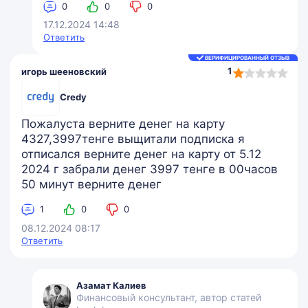
0
0
0
17.12.2024 14:48
Ответить
ВЕРИФИЦИРОВАННЫЙ ОТЗЫВ
1,0
1
игорь шееновский
rating
Credy
Пожалуста верните денег на карту
4327,3997тенге выщитали подписка я
отписался верните денег на карту от 5.12
2024 г забрали денег 3997 тенге в 00часов
50 минут верните денег
1
0
0
08.12.2024 08:17
Ответить
Азамат Калиев
Финансовый консультант, автор статей