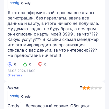
Credy
Я хотела оформить зай, прошла все этапы
регистрации, без переплаты, ввела все
данные и карту, в итоге ничего не получила.
Ну думаю ладно, не буду брать, а вечером
они списали с карты моей 3999 , за что????
Какую услугу??? В Каспии сказал менеджер
что эта микрокредитная организация
списала с вас деньги, за что интересно????
Не предоставив ничего!!!!
0
0
0
31.03.2024 11:00
Ответить
2,0
2
Азамат
rating
Credy
Credy — бесполезный сервис. Обещают