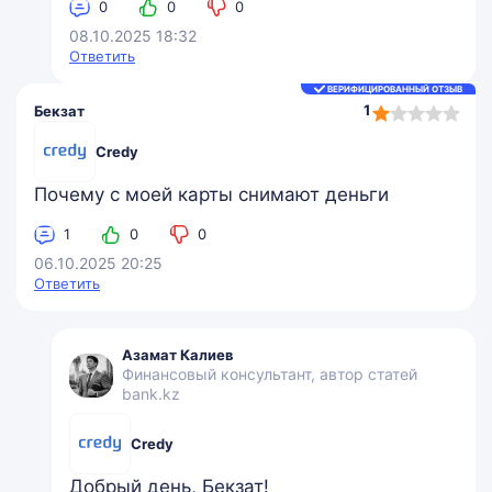
0
0
0
08.10.2025 18:32
Ответить
ВЕРИФИЦИРОВАННЫЙ ОТЗЫВ
1,0
1
Бекзат
rating
Credy
Почему с моей карты снимают деньги
1
0
0
06.10.2025 20:25
Ответить
Азамат Калиев
Финансовый консультант, автор статей
bank.kz
Credy
Добрый день, Бекзат!