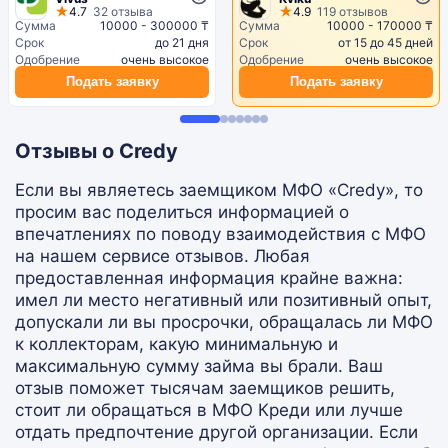
4.7
32 отзыва
4.9
119 отзывов
Сумма
10000 - 300000 ₸
Сумма
10000 - 170000 ₸
Срок
до 21 дня
Срок
от 15 до 45 дней
Одобрение
очень высокое
Одобрение
очень высокое
Подать заявку
Подать заявку
Отзывы о Credy
Если вы являетесь заемщиком МФО «Credy», то
просим вас поделиться информацией о
впечатлениях по поводу взаимодействия с МФО
на нашем сервисе отзывов. Любая
предоставленная информация крайне важна:
имел ли место негативный или позитивный опыт,
допускали ли вы просрочки, обращалась ли МФО
к коллекторам, какую минимальную и
максимальную сумму займа вы брали. Ваш
отзыв поможет тысячам заемщиков решить,
стоит ли обращаться в МФО Креди или лучше
отдать предпочтение другой организации. Если