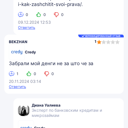
i-kak-zashchitit-svoi-prava/.
0
0
0
09.12.2024 12:53
Ответить
ВЕРИФИЦИРОВАННЫЙ ОТЗЫВ
1,0
1
BEKZHAN
rating
Credy
Забрали мой денги не за што че за
1
0
0
20.11.2024 03:14
Ответить
Диана Уалиева
Эксперт по банковским кредитам и
микрозаймам