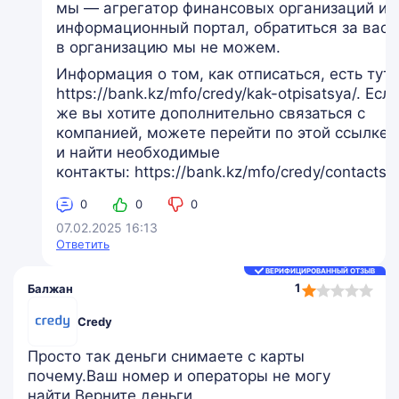
мы — агрегатор финансовых организаций и
информационный портал, обратиться за вас
в организацию мы не можем.
Информация о том, как отписаться, есть тут:
https://bank.kz/mfo/credy/kak-otpisatsya/. Есл
же вы хотите дополнительно связаться с
компанией, можете перейти по этой ссылке
и найти необходимые
контакты: https://bank.kz/mfo/credy/contacts/
0
0
0
07.02.2025 16:13
Ответить
ВЕРИФИЦИРОВАННЫЙ ОТЗЫВ
1,0
1
Балжан
rating
Credy
Просто так деньги снимаете с карты
почему.Ваш номер и операторы не могу
найти.Верните деньги.