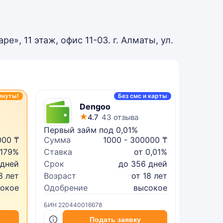
ре», 11 этаж, офис 11-03. г. Алматы, ул.
инуты!
Без смс и карты
Dengoo
4.7
43 отзыва
Первый займ под 0,01%
Микрок
000 ₸
Сумма
1000 - 300000 ₸
Сумма
 179%
Ставка
от 0,01%
Ставка
 дней
Срок
до 356 дней
Срок
8 лет
Возраст
от 18 лет
Возрас
сокое
Одобрение
высокое
Одобре
БИН 220440016678
БИН 2402
Подать заявку