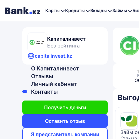
Карты
Кредиты
Вклады
Займы
Би
Капиталинвест
Без рейтинга
capitalinvest.kz
О Капиталинвест
Отзывы
О
Личный кабинет
Контакты
Выго
Получить деньги
Оставить отзыв
Займ о
Я представитель компании
Сумма