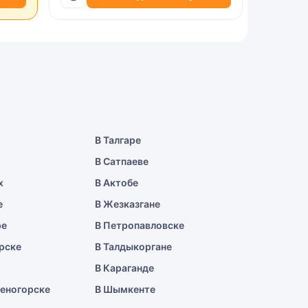
В Талгаре
В Сатпаеве
х
В Актобе
е
В Жезказгане
ре
В Петропавловске
рске
В Талдыкоргане
В Караганде
меногорске
В Шымкенте