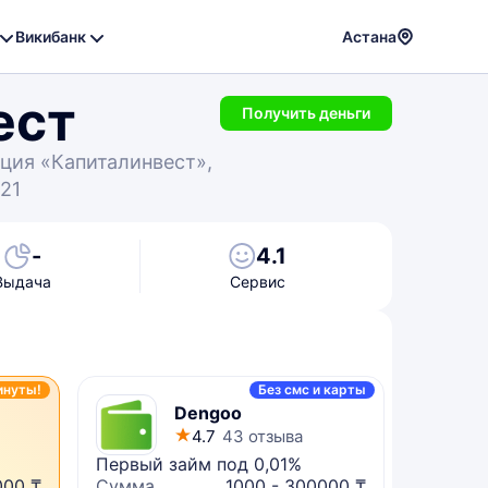
Викибанк
Астана
Powere
ест
by
Получить деньги
Translat
ция «Капиталинвест»,
021
-
4.1
Выдача
Сервис
инуты!
Без смс и карты
Dengoo
4.7
43 отзыва
Первый займ под 0,01%
Микрок
000 ₸
Сумма
1000 - 300000 ₸
Сумма