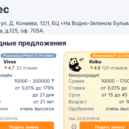
ес
, ул. Д. Конаева, 12/1, БЦ «На Водно-Зеленом Бульва
, д.125, оф. 705А.
дные предложения
Розыгрыш iPhone 17 Pro Max!
Микрокредит за 3 м
Vivus
Kviku
4.7
32 отзыва
4.9
120 отзывов
нлайн
Микрокредит
10000 - 300000 ₸
Сумма
10000 - 170
от 0,01% до 179%
Ставка
от 0,01% до
до 21 дня
Срок
от 15 до 45
т
от 21 лет
Возраст
от 1
ние
очень высокое
Одобрение
очень вы
.22.0004.M
Лиц. 02.21.0093.M
Подать заявку
Подать заявку