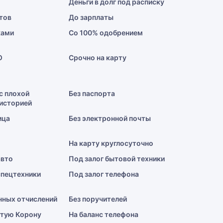
Деньги в долг под расписку
тов
До зарплаты
ками
Со 100% одобрением
О
Срочно на карту
с плохой
Без паспорта
историей
ица
Без электронной почты
На карту круглосуточно
авто
Под залог бытовой техники
спецтехники
Под залог телефона
нных отчислений
Без поручителей
отую Корону
На баланс телефона