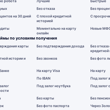
ю робота
Лучшие
Быстрые
дных
Без отказа
Без процен
центов на 30 дней
С плохой кредитной
С просроч
историей
едиты
Моментально на карту
Новые МФ
онлайн
ймы по условиям получения
верждения карты
Без подтверждения дохода
Без отказа 
кредитной 
тной истории и
Без звонков
Без фото л
 банке
На карту Visa
На карту
По IBAN
Под залог 
залог
Под залог ноутбука
Под залог 
ости
а
Без карты
Без пенсио
ок
Без фото паспорта
Через Зол