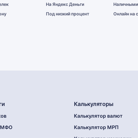
елек
На Яндекс Деньги
Наличными
ону
Под низкий процент
Онлайн на 
ги
Калькуляторы
ков
Калькулятор валют
г МФО
Калькулятор МРП