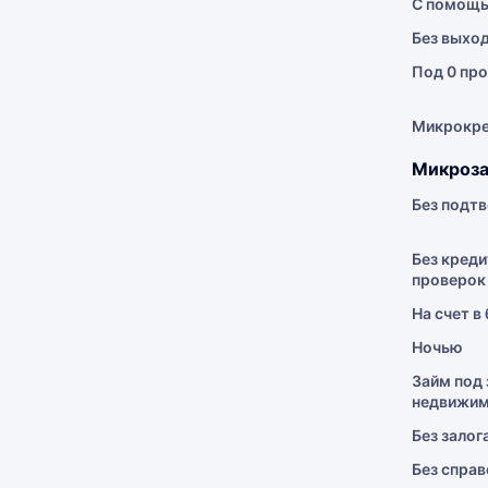
С помощь
Без выхо
Под 0 про
Микрокр
Микроза
Без подт
Без креди
проверок
На счет в
Ночью
Займ под 
недвижим
Без залог
Без справ