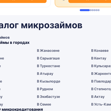
алог микрозаймов
аймов
ймы в городах
В Жанаозене
В Конаеве
ене
В Сарыагаше
В Кентау
е
В Туркестане
В Кульсара
В Атырау
В Жаркент
ае
В Кызылорде
В Павлода
е
В Рудном
В Степного
ау
В Экибастузе
В Актау
ау
В Семее
В Усть-Ка
у микрокредитования