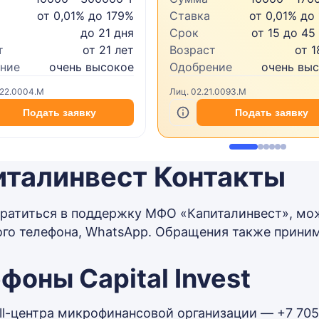
от 0,01% до 179%
Ставка
от 0,01% до
до 21 дня
Срок
от 15 до 45
т
от 21 лет
Возраст
от 1
ние
очень высокое
Одобрение
очень вы
.22.0004.M
Лиц. 02.21.0093.M
Подать заявку
Подать заявку
италинвест Контакты
ратиться в поддержку МФО «Капиталинвест», мо
го телефона, WhatsApp. Обращения также принима
фоны Capital Invest
ll-центра микрофинансовой организации — +7 705