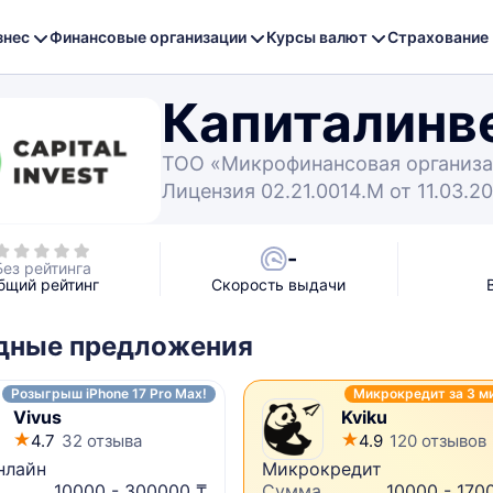
знес
Финансовые организации
Курсы валют
Страхование
Капиталинв
ТОО «Микрофинансовая организа
Лицензия 02.21.0014.М от 11.03.2
-
Без рейтинга
бщий рейтинг
Скорость выдачи
дные предложения
Розыгрыш iPhone 17 Pro Max!
Микрокредит за 3 м
Vivus
Kviku
4.7
32 отзыва
4.9
120 отзывов
нлайн
Микрокредит
10000 - 300000 ₸
Сумма
10000 - 170