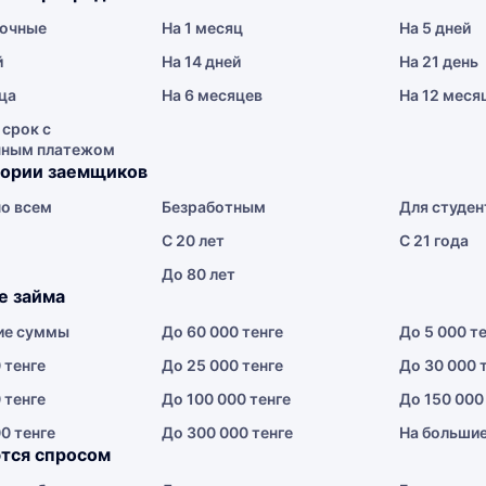
очные
На 1 месяц
На 5 дней
й
На 14 дней
На 21 день
ца
На 6 месяцев
На 12 меся
 срок с
чным платежом
гории заемщиков
о всем
Безработным
Для студен
С 20 лет
С 21 года
До 80 лет
е займа
ие суммы
До 60 000 тенге
До 5 000 т
 тенге
До 25 000 тенге
До 30 000 
 тенге
До 100 000 тенге
До 150 000
0 тенге
До 300 000 тенге
На больши
тся спросом