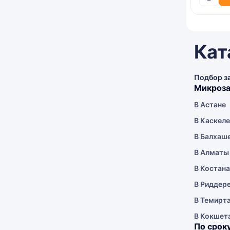
Кат
Подбор з
Микроза
В Астане
В Каскел
В Балхаш
В Алматы
В Костан
В Риддер
В Темирт
В Кокшет
По срок