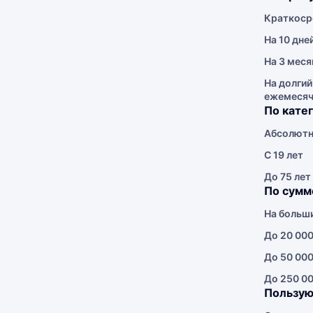
Краткоср
На 10 дне
На 3 меся
На долгий
ежемеся
По кате
Абсолютн
С 19 лет
До 75 лет
По сумм
На больш
До 20 000
До 50 000
До 250 00
Пользую