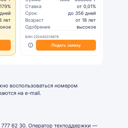
 179%
Ставка
от 0,01%
Ставка
 дней
Срок
до 356 дней
Срок
8 лет
Возраст
от 18 лет
Возрас
сокое
Одобрение
высокое
Одобре
БИН 220440016678
БИН 2402
Подать заявку
жно воспользоваться номером
ются на e-mail.
 777 62 30. Оператор техподдержки —