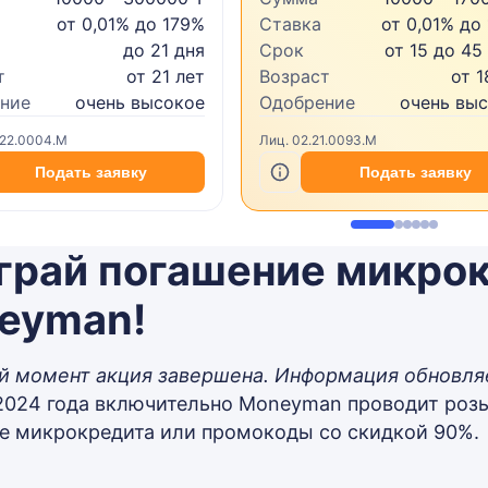
от 0,01% до 179%
Ставка
от 0,01% до
до 21 дня
Срок
от 15 до 45
т
от 21 лет
Возраст
от 1
ние
очень высокое
Одобрение
очень вы
.22.0004.M
Лиц. 02.21.0093.M
Подать заявку
Подать заявку
грай погашение микрок
eyman!
й момент акция завершена. Информация обновля
2024 года включительно Moneyman проводит роз
е микрокредита или промокоды со скидкой 90%.