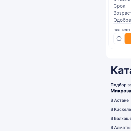
Срок
Возрас
Одобре
Лиц. №01
Кат
Подбор з
Микроза
В Астане
В Каскел
В Балхаш
В Алматы