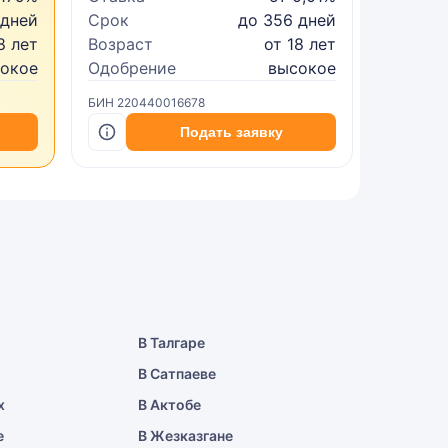
 дней
Срок
до 356 дней
Срок
8 лет
Возраст
от 18 лет
Возрас
сокое
Одобрение
высокое
Одобре
БИН 220440016678
БИН 2402
Подать заявку
В Талгаре
В Сатпаеве
х
В Актобе
е
В Жезказгане