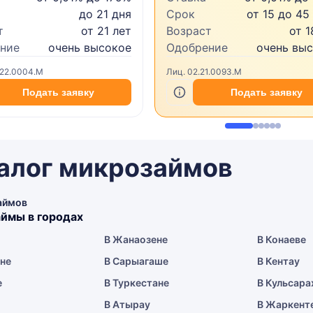
до 21 дня
Срок
от 15 до 45
т
от 21 лет
Возраст
от 1
ние
очень высокое
Одобрение
очень вы
.22.0004.M
Лиц. 02.21.0093.M
Подать заявку
Подать заявку
алог микрозаймов
аймов
ймы в городах
В Жанаозене
В Конаеве
ене
В Сарыагаше
В Кентау
е
В Туркестане
В Кульсара
В Атырау
В Жаркент