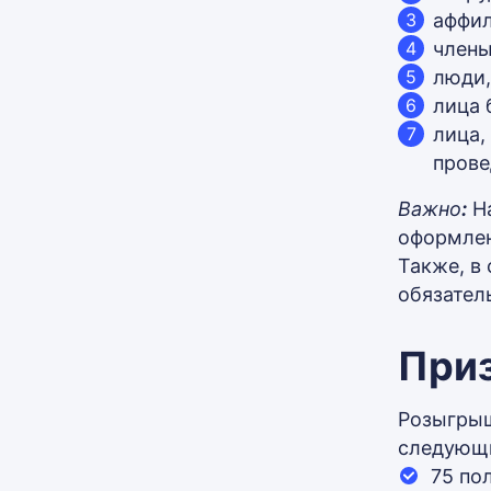
аффил
члены
люди,
лица 
лица,
прове
Важно
:
Н
оформлен
Также, в
обязател
При
Розыгрыш
следующи
75 по