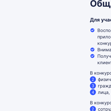
Общи
Для уча
Воспо
прило
конку
Внима
Получ
клиент
В конкур
физич
гражд
лица,
В конкур
сотр