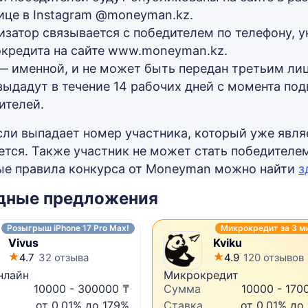
ице в Instagram @moneyman.kz.
изатор связывается с победителем по телефону, 
кредита на сайте www.moneyman.kz.
— именной, и не может быть передан третьим ли
выдадут в течение 14 рабочих дней с момента под
ителей.
сли выпадает номер участника, который уже явля
ется. Также участник не может стать победителем
е правила конкурса от Moneyman можно найти
з
дные предложения
Розыгрыш iPhone 17 Pro Max!
Микрокредит за 3 м
Vivus
Kviku
4.7
32 отзыва
4.9
120 отзывов
нлайн
Микрокредит
10000 - 300000 ₸
Сумма
10000 - 170
от 0,01% до 179%
Ставка
от 0,01% до