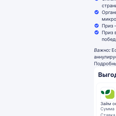
стран
Орган
микро
Приз 
Приз 
побед
Важно
:
Е
аннулиру
Подробны
Выго
Займ о
Сумма
Ставка