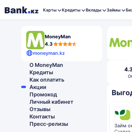
Карты
Кредиты
Вклады
Займы
Би
MoneyMan
4,3
4.3
rating
moneyman.kz
О MoneyMan
4,3
4.
Кредиты
rating
О
Как оплатить
Акции
Выго
Промокод
Личный кабинет
Отзывы
Контакты
Пресс-релизы
Займ о
Сумма