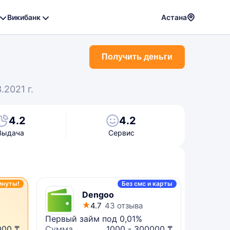
Викибанк
Астана
Powere
by
Получить деньги
Translat
2021 г.
4.2
4.2
Выдача
Сервис
инуты!
Без смс и карты
Dengoo
4.7
43 отзыва
Первый займ под 0,01%
Микрок
000 ₸
Сумма
1000 - 300000 ₸
Сумма