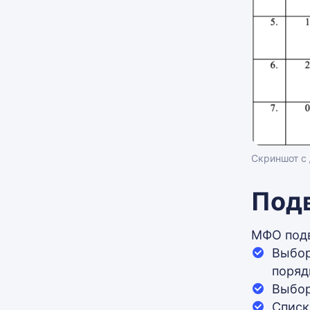
Скриншот с
Подв
МФО подв
Выбор
поряд
Выбор
Списк