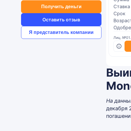
Ставка
Получить деньги
Срок
Оставить отзыв
Возрас
Одобре
Я представитель компании
Лиц. №01
Выи
Mon
На данны
декабря 
погашени