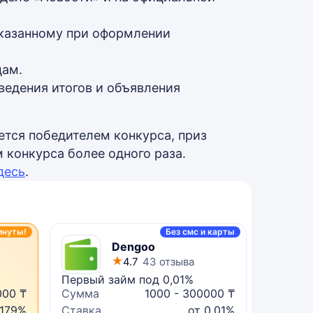
указанному при оформлении
цам.
ведения итогов и объявления
ется победителем конкурса, приз
 конкурса более одного раза.
десь
.
инуты!
Без смс и карты
Dengoo
4.7
43 отзыва
Первый займ под 0,01%
Микрок
000 ₸
Сумма
1000 - 300000 ₸
Сумма
 179%
Ставка
от 0,01%
Ставка