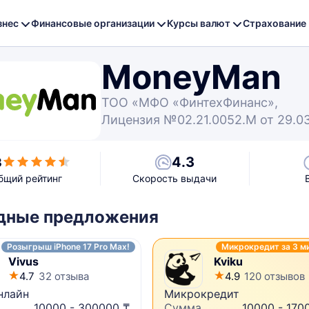
знес
Финансовые организации
Курсы валют
Страхование
MoneyMan
ТОО «МФО «ФинтехФинанс»,
Лицензия №02.21.0052.M от 29.03.
4.3
3
бщий рейтинг
Скорость выдачи
дные предложения
Розыгрыш iPhone 17 Pro Max!
Микрокредит за 3 м
Vivus
Kviku
4.7
32 отзыва
4.9
120 отзывов
нлайн
Микрокредит
10000 - 300000 ₸
Сумма
10000 - 170