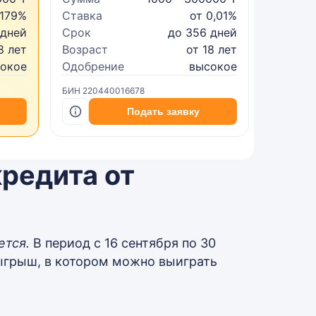
 179%
Ставка
от 0,01%
Ставка
 дней
Срок
до 356 дней
Срок
8 лет
Возраст
от 18 лет
Возрас
сокое
Одобрение
высокое
Одобре
БИН 220440016678
БИН 2402
Подать заявку
редита от
ется.
В период с 16 сентября по 30
ыгрыш, в котором можно выиграть