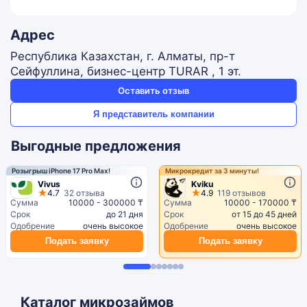
Адрес
Республика Казахстан, г. Алматы, пр-т
Сейфуллина, бизнес-центр TURAR , 1 эт.
Оставить отзыв
Я представитель компании
Выгодные предложения
Розыгрыш iPhone 17 Pro Max!
Микрокредит за 3 минуты!
Vivus
Kviku
4.7
32 отзыва
4.9
119 отзывов
Сумма
10000 - 300000 ₸
Сумма
10000 - 170000 ₸
Срок
до 21 дня
Срок
от 15 до 45 дней
Одобрение
очень высокое
Одобрение
очень высокое
Подать заявку
Подать заявку
Каталог микрозаймов