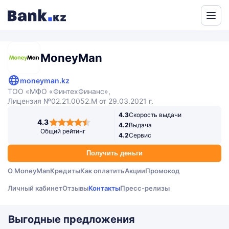
Powered
by
Translate
MoneyMan
moneyman.kz
ТОО «МФО «ФинтехФинанс»,
Лицензия №02.21.0052.M от 29.03.2021 г.
4.3
Скорость выдачи
4,3
4.3
4.2
Выдача
rating
Общий рейтинг
4.2
Сервис
Получить деньги
О MoneyMan
Кредиты
Как оплатить
Акции
Промокод
Личный кабинет
Отзывы
Контакты
Пресс-релизы
Выгодные предложения