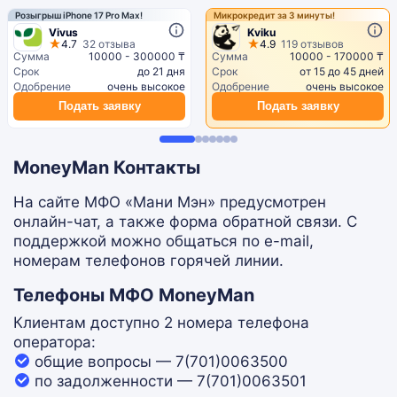
Розыгрыш iPhone 17 Pro Max!
Микрокредит за 3 минуты!
Vivus
Kviku
4.7
32 отзыва
4.9
119 отзывов
Сумма
10000 - 300000 ₸
Сумма
10000 - 170000 ₸
Срок
до 21 дня
Срок
от 15 до 45 дней
Одобрение
очень высокое
Одобрение
очень высокое
Подать заявку
Подать заявку
MoneyMan Контакты
На сайте МФО «Мани Мэн» предусмотрен
онлайн-чат, а также форма обратной связи. С
поддержкой можно общаться по e-mail,
номерам телефонов горячей линии.
Телефоны МФО MoneyMan
Клиентам доступно 2 номера телефона
оператора:
общие вопросы — 7(701)0063500
по задолженности — 7(701)0063501