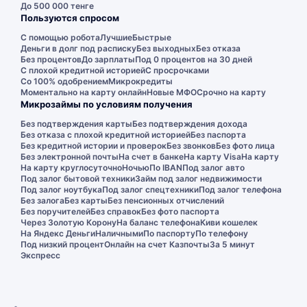
До 500 000 тенге
Пользуются спросом
С помощью робота
Лучшие
Быстрые
Деньги в долг под расписку
Без выходных
Без отказа
Без процентов
До зарплаты
Под 0 процентов на 30 дней
С плохой кредитной историей
С просрочками
Со 100% одобрением
Микрокредиты
Моментально на карту онлайн
Новые МФО
Срочно на карту
Микрозаймы по условиям получения
Без подтверждения карты
Без подтверждения дохода
Без отказа с плохой кредитной историей
Без паспорта
Без кредитной истории и проверок
Без звонков
Без фото лица
Без электронной почты
На счет в банке
На карту Visa
На карту
На карту круглосуточно
Ночью
По IBAN
Под залог авто
Под залог бытовой техники
Займ под залог недвижимости
Под залог ноутбука
Под залог спецтехники
Под залог телефона
Без залога
Без карты
Без пенсионных отчислений
Без поручителей
Без справок
Без фото паспорта
Через Золотую Корону
На баланс телефона
Киви кошелек
На Яндекс Деньги
Наличными
По паспорту
По телефону
Под низкий процент
Онлайн на счет Казпочты
За 5 минут
Экспресс