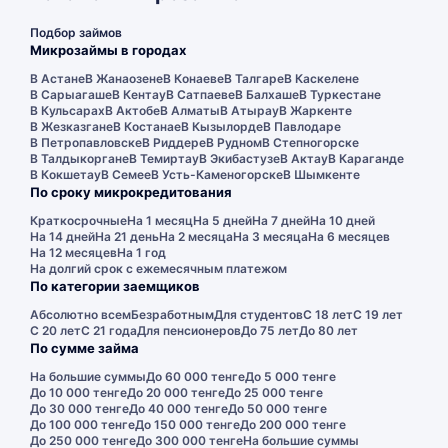
Подбор займов
Микрозаймы в городах
В Астане
В Жанаозене
В Конаеве
В Талгаре
В Каскелене
В Сарыагаше
В Кентау
В Сатпаеве
В Балхаше
В Туркестане
В Кульсарах
В Актобе
В Алматы
В Атырау
В Жаркенте
В Жезказгане
В Костанае
В Кызылорде
В Павлодаре
В Петропавловске
В Риддере
В Рудном
В Степногорске
В Талдыкоргане
В Темиртау
В Экибастузе
В Актау
В Караганде
В Кокшетау
В Семее
В Усть-Каменогорске
В Шымкенте
По сроку микрокредитования
Краткосрочные
На 1 месяц
На 5 дней
На 7 дней
На 10 дней
На 14 дней
На 21 день
На 2 месяца
На 3 месяца
На 6 месяцев
На 12 месяцев
На 1 год
На долгий срок с ежемесячным платежом
По категории заемщиков
Абсолютно всем
Безработным
Для студентов
С 18 лет
С 19 лет
С 20 лет
С 21 года
Для пенсионеров
До 75 лет
До 80 лет
По сумме займа
На большие суммы
До 60 000 тенге
До 5 000 тенге
До 10 000 тенге
До 20 000 тенге
До 25 000 тенге
До 30 000 тенге
До 40 000 тенге
До 50 000 тенге
До 100 000 тенге
До 150 000 тенге
До 200 000 тенге
До 250 000 тенге
До 300 000 тенге
На большие суммы