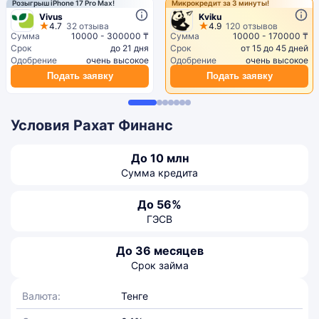
Розыгрыш iPhone 17 Pro Max!
Микрокредит за 3 минуты!
Vivus
Kviku
4.7
32 отзыва
4.9
120 отзывов
Сумма
10000 - 300000 ₸
Сумма
10000 - 170000 ₸
Срок
до 21 дня
Срок
от 15 до 45 дней
Одобрение
очень высокое
Одобрение
очень высокое
Подать заявку
Подать заявку
Условия Рахат Финанс
До 10 млн
Сумма кредита
До 56%
ГЭСВ
До 36 месяцев
Срок займа
Валюта:
Тенге