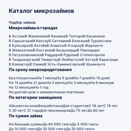
Каталог микрозаймов
Подбор займов
Микрозаймы в городах
В Астане
В Жанаозене
В Конаеве
В Талгаре
В Каскелене
В Сарыагаше
В Кентау
В Сатпаеве
В Балхаше
В Туркестане
В Кульсарах
В Актобе
В Алматы
В Атырау
В Жаркенте
В Жезказгане
В Костанае
В Кызылорде
В Павлодаре
В Петропавловске
В Риддере
В Рудном
В Степногорске
В Талдыкоргане
В Темиртау
В Экибастузе
В Актау
В Караганде
В Кокшетау
В Семее
В Усть-Каменогорске
В Шымкенте
По сроку микрокредитования
Краткосрочные
На 1 месяц
На 5 дней
На 7 дней
На 10 дней
На 14 дней
На 21 день
На 2 месяца
На 3 месяца
На 6 месяцев
На 12 месяцев
На 1 год
На долгий срок с ежемесячным платежом
По категории заемщиков
Абсолютно всем
Безработным
Для студентов
С 18 лет
С 19 лет
С 20 лет
С 21 года
Для пенсионеров
До 75 лет
До 80 лет
По сумме займа
На большие суммы
До 60 000 тенге
До 5 000 тенге
До 10 000 тенге
До 20 000 тенге
До 25 000 тенге