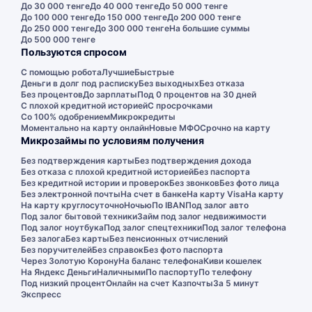
До 30 000 тенге
До 40 000 тенге
До 50 000 тенге
До 100 000 тенге
До 150 000 тенге
До 200 000 тенге
До 250 000 тенге
До 300 000 тенге
На большие суммы
До 500 000 тенге
Пользуются спросом
С помощью робота
Лучшие
Быстрые
Деньги в долг под расписку
Без выходных
Без отказа
Без процентов
До зарплаты
Под 0 процентов на 30 дней
С плохой кредитной историей
С просрочками
Со 100% одобрением
Микрокредиты
Моментально на карту онлайн
Новые МФО
Срочно на карту
Микрозаймы по условиям получения
Без подтверждения карты
Без подтверждения дохода
Без отказа с плохой кредитной историей
Без паспорта
Без кредитной истории и проверок
Без звонков
Без фото лица
Без электронной почты
На счет в банке
На карту Visa
На карту
На карту круглосуточно
Ночью
По IBAN
Под залог авто
Под залог бытовой техники
Займ под залог недвижимости
Под залог ноутбука
Под залог спецтехники
Под залог телефона
Без залога
Без карты
Без пенсионных отчислений
Без поручителей
Без справок
Без фото паспорта
Через Золотую Корону
На баланс телефона
Киви кошелек
На Яндекс Деньги
Наличными
По паспорту
По телефону
Под низкий процент
Онлайн на счет Казпочты
За 5 минут
Экспресс