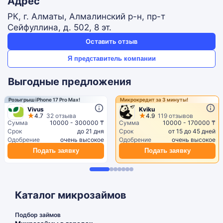
Адрес
РК, г. Алматы, Алмалинский р-н, пр-т
Сейфуллина, д. 502, 8 эт.
Оставить отзыв
Я представитель компании
Выгодные предложения
Розыгрыш iPhone 17 Pro Max!
Микрокредит за 3 минуты!
Vivus
Kviku
4.7
32 отзыва
4.9
119 отзывов
Сумма
10000 - 300000 ₸
Сумма
10000 - 170000 ₸
Срок
до 21 дня
Срок
от 15 до 45 дней
Одобрение
очень высокое
Одобрение
очень высокое
Подать заявку
Подать заявку
Каталог микрозаймов
Подбор займов