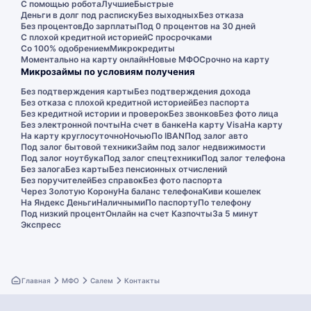
С помощью робота
Лучшие
Быстрые
Деньги в долг под расписку
Без выходных
Без отказа
Без процентов
До зарплаты
Под 0 процентов на 30 дней
С плохой кредитной историей
С просрочками
Со 100% одобрением
Микрокредиты
Моментально на карту онлайн
Новые МФО
Срочно на карту
Микрозаймы по условиям получения
Без подтверждения карты
Без подтверждения дохода
Без отказа с плохой кредитной историей
Без паспорта
Без кредитной истории и проверок
Без звонков
Без фото лица
Без электронной почты
На счет в банке
На карту Visa
На карту
На карту круглосуточно
Ночью
По IBAN
Под залог авто
Под залог бытовой техники
Займ под залог недвижимости
Под залог ноутбука
Под залог спецтехники
Под залог телефона
Без залога
Без карты
Без пенсионных отчислений
Без поручителей
Без справок
Без фото паспорта
Через Золотую Корону
На баланс телефона
Киви кошелек
На Яндекс Деньги
Наличными
По паспорту
По телефону
Под низкий процент
Онлайн на счет Казпочты
За 5 минут
Экспресс
Главная
МФО
Салем
Контакты