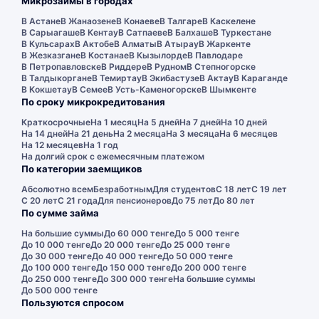
Микрозаймы в городах
В Астане
В Жанаозене
В Конаеве
В Талгаре
В Каскелене
В Сарыагаше
В Кентау
В Сатпаеве
В Балхаше
В Туркестане
В Кульсарах
В Актобе
В Алматы
В Атырау
В Жаркенте
В Жезказгане
В Костанае
В Кызылорде
В Павлодаре
В Петропавловске
В Риддере
В Рудном
В Степногорске
В Талдыкоргане
В Темиртау
В Экибастузе
В Актау
В Караганде
В Кокшетау
В Семее
В Усть-Каменогорске
В Шымкенте
По сроку микрокредитования
Краткосрочные
На 1 месяц
На 5 дней
На 7 дней
На 10 дней
На 14 дней
На 21 день
На 2 месяца
На 3 месяца
На 6 месяцев
На 12 месяцев
На 1 год
На долгий срок с ежемесячным платежом
По категории заемщиков
Абсолютно всем
Безработным
Для студентов
С 18 лет
С 19 лет
С 20 лет
С 21 года
Для пенсионеров
До 75 лет
До 80 лет
По сумме займа
На большие суммы
До 60 000 тенге
До 5 000 тенге
До 10 000 тенге
До 20 000 тенге
До 25 000 тенге
До 30 000 тенге
До 40 000 тенге
До 50 000 тенге
До 100 000 тенге
До 150 000 тенге
До 200 000 тенге
До 250 000 тенге
До 300 000 тенге
На большие суммы
До 500 000 тенге
Пользуются спросом