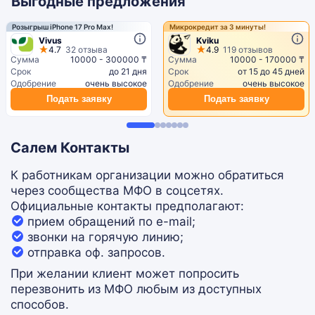
Выгодные предложения
Розыгрыш iPhone 17 Pro Max!
Микрокредит за 3 минуты!
Vivus
Kviku
4.7
32 отзыва
4.9
119 отзывов
Сумма
10000 - 300000 ₸
Сумма
10000 - 170000 ₸
Срок
до 21 дня
Срок
от 15 до 45 дней
Одобрение
очень высокое
Одобрение
очень высокое
Подать заявку
Подать заявку
Салем Контакты
К работникам организации можно обратиться
через сообщества МФО в соцсетях.
Официальные контакты предполагают:
прием обращений по e-mail;
звонки на горячую линию;
отправка оф. запросов.
При желании клиент может попросить
перезвонить из МФО любым из доступных
способов.