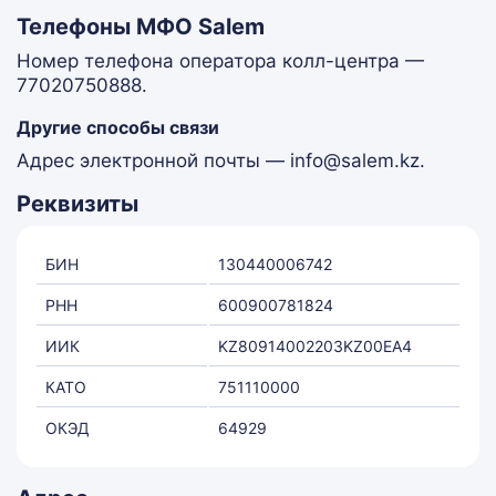
Телефоны МФО Salem
Номер телефона оператора колл-центра —
77020750888.
Другие способы связи
Адрес электронной почты — info@salem.kz.
Реквизиты
БИН
130440006742
РНН
600900781824
ИИК
KZ80914002203KZ00EA4
КАТО
751110000
ОКЭД
64929