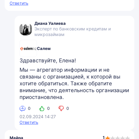
Ответить
Диана Уалиева
Эксперт по банковским кредитам и
микрозаймам
Салем
Здравствуйте, Елена!
Мы — агрегатор информации и не
связаны с организацией, к которой вы
хотите обратиться. Также обратите
внимание, что деятельность организации
приостановлена.
0
0
0
02.09.2024 14:27
Ответить
1,0
1
Майра