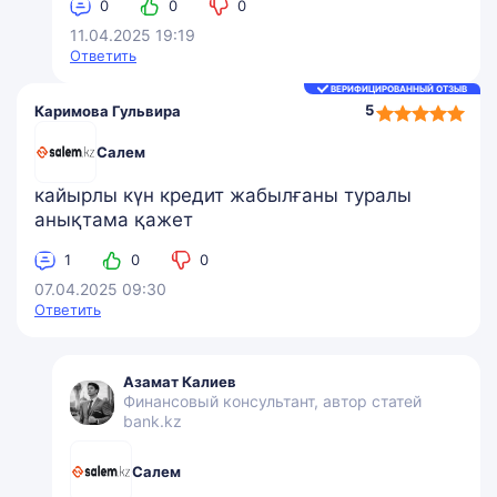
0
0
0
11.04.2025 19:19
Ответить
ВЕРИФИЦИРОВАННЫЙ ОТЗЫВ
5,0
5
Каримова Гульвира
rating
Салем
кайырлы күн кредит жабылғаны туралы
анықтама қажет
1
0
0
07.04.2025 09:30
Ответить
Азамат Калиев
Финансовый консультант, автор статей
bank.kz
Салем