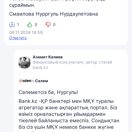
сұраймын.
Смаилова Нурргуль Нурдаулетовна
1
0
0
06.11.2024 19:59
Ответить
Азамат Калиев
Финансовый консультант, автор статей
bank.kz
Салем
Сәлеметсіз бе, Нургуль!
Bank.kz -ҚР банктері мен МҚҰ туралы
агрегатор және ақпараттық портал. Біз
өзіміз орналастырған ұйымдармен
тікелей байланыста емеспіз. Сондықтан
біз сіз үшін МҚҰ немесе банкке жүгіне