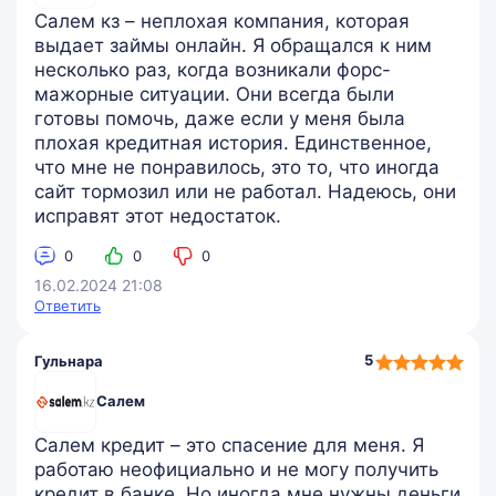
Салем кз – неплохая компания, которая
выдает займы онлайн. Я обращался к ним
несколько раз, когда возникали форс-
мажорные ситуации. Они всегда были
готовы помочь, даже если у меня была
плохая кредитная история. Единственное,
что мне не понравилось, это то, что иногда
сайт тормозил или не работал. Надеюсь, они
исправят этот недостаток.
0
0
0
16.02.2024 21:08
Ответить
5,0
5
Гульнара
rating
Салем
Салем кредит – это спасение для меня. Я
работаю неофициально и не могу получить
кредит в банке. Но иногда мне нужны деньги