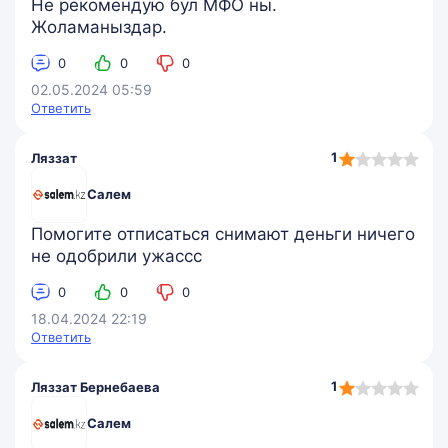
Не рекомендую бул МФО ны.
Жоламаныздар.
0
0
0
02.05.2024 05:59
Ответить
1,0
1
Ляззат
rating
Салем
Помогите отписаться снимают деньги ничего
не одобрили ужассс
0
0
0
18.04.2024 22:19
Ответить
1,0
1
Ляззат Бернебаева
rating
Салем