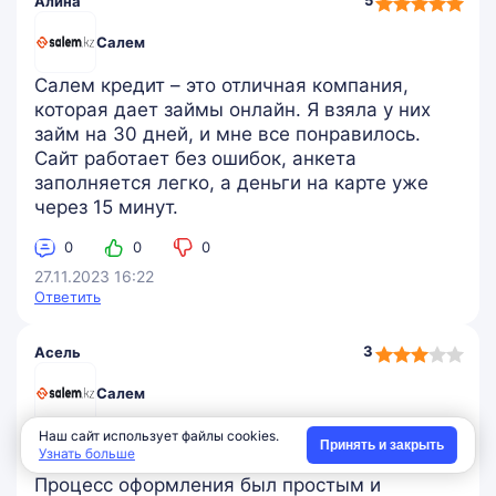
5
Алина
rating
Салем
Салем кредит – это отличная компания,
которая дает займы онлайн. Я взяла у них
займ на 30 дней, и мне все понравилось.
Сайт работает без ошибок, анкета
заполняется легко, а деньги на карте уже
через 15 минут.
0
0
0
27.11.2023 16:22
Ответить
3,0
3
Асель
rating
Салем
Я взяла займ в салем кредит, потому что мне
Наш сайт использует файлы cookies.
Принять и закрыть
Узнать больше
нужны были деньги на ремонт машины.
Процесс оформления был простым и