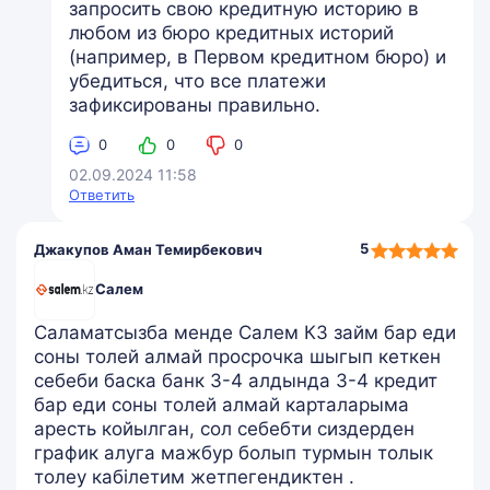
запросить свою кредитную историю в
любом из бюро кредитных историй
(например, в Первом кредитном бюро) и
убедиться, что все платежи
зафиксированы правильно.
0
0
0
02.09.2024 11:58
Ответить
5,0
5
Джакупов Аман Темирбекович
rating
Салем
Саламатсызба менде Салем КЗ займ бар еди
соны толей алмай просрочка шыгып кеткен
себеби баска банк 3-4 алдында 3-4 кредит
бар еди соны толей алмай карталарыма
аресть койылган, сол себебти сиздерден
график алуга мажбур болып турмын толык
толеу кабiлетим жетпегендиктен .