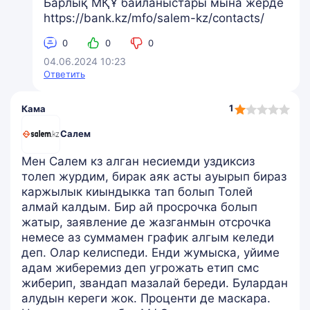
Барлық МҚҰ байланыстары мына жерде
https://bank.kz/mfo/salem-kz/contacts/
0
0
0
04.06.2024 10:23
Ответить
1,0
1
Кама
rating
Салем
Мен Салем кз алган несиемди уздиксиз
толеп журдим, бирак аяк асты ауырып бираз
каржылык киындыкка тап болып Толей
алмай калдым. Бир ай просрочка болып
жатыр, заявление де жазганмын отсрочка
немесе аз суммамен график алгым келеди
деп. Олар келиспеди. Енди жумыска, уйиме
адам жиберемиз деп угрожать етип смс
жиберип, звандап мазалай береди. Булардан
алудын кереги жок. Проценти де маскара.