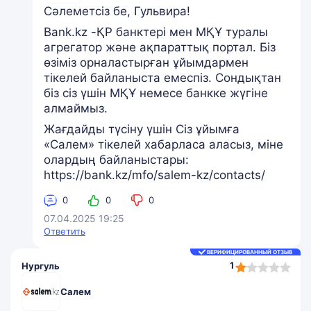
Сәлеметсіз бе, Гульвира!
Bank.kz -ҚР банктері мен МҚҰ туралы
агрегатор және ақпараттық портал. Біз
өзіміз орналастырған ұйымдармен
тікелей байланыста емеспіз. Сондықтан
біз сіз үшін МҚҰ немесе банкке жүгіне
алмаймыз.
Жағдайды түсіну үшін Сіз ұйымға
«Салем» тікелей хабарласа аласыз, міне
олардың байланыстары:
https://bank.kz/mfo/salem-kz/contacts/
0
0
0
07.04.2025 19:25
Ответить
ВЕРИФИЦИРОВАННЫЙ ОТЗЫВ
1,0
1
Нургуль
rating
Салем