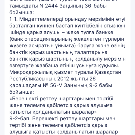
тамыздағы N 2444 Заңының 36-бабы
бойынша:
1-1. Міндеттемелерді орындау мерзімінің өтуі
басталған күннен бастап күнтізбелік отыз күн
ішінде қарыз алушы – жеке тұлға банкке
(банк операцияларының жекелеген түрлерін
жүзеге асыратын ұйымға) баруға және өзінің
банктік қарыз шартының талаптарына
банктік қарыз шартының қолданылу мерзімін
өзгертуге жазбаша өтініш ұсынуға құқылы.
Микроқаржылық қызмет туралы Қазақстан
Республикасының 2012 жылғы 26
қарашадағы № 56-V Заңының 9-2 бабы
бойынша:
«Берешекті реттеу шарттары мен тәртібі
және төлемге қабілетсіз қарыз алушыға
қатысты қолданылатын шаралар»
9-2-бап. Берешекті реттеу шарттары мен
тәртібі және төлемге қабілетсіз қарыз
алушыға қатысты қолданылатын шаралар