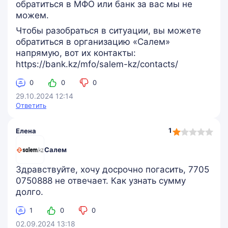
обратиться в МФО или банк за вас мы не
можем.
Чтобы разобраться в ситуации, вы можете
обратиться в организацию «Салем»
напрямую, вот их контакты:
https://bank.kz/mfo/salem-kz/contacts/
0
0
0
29.10.2024 12:14
Ответить
1,0
1
Елена
rating
Салем
Здравствуйте, хочу досрочно погасить, 7705
0750888 не отвечает. Как узнать сумму
долго.
1
0
0
02.09.2024 13:18