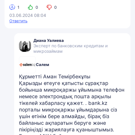
1
0
0
03.06.2024 08:04
Ответить
Диана Уалиева
Эксперт по банковским кредитам и
микрозаймам
Салем
Құрметті Аман Темірбекұлы
Қарызды өтеуге қатысты сұрақтар
бойынша микроқаржы ұйымына телефон
немесе электрондық пошта арқылы
тікелей хабарласу қажет. . bank.kz
порталы микроқаржы ұйымдарына сіз
үшін өтінім бере алмайды, бірақ біз
байланыс ақпаратын беруге және
пікіріңізді жариялауға қуаныштымыз.