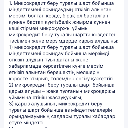
1. Микрокредит беру туралы шарт бойынша
міндеттемені орындаудың өткізіп алынған
мерзімі болған кезде, бірақ ол басталған
күннен бастап күнтізбелік жиырма күннен
кешіктірмей микроқаржы ұйымы
микрокредит беру туралы шартта көзделген
тәсілмен және мерзімдерде қарыз алушыны:
1) микрокредит беру туралы шарт бойынша
міндеттемені орындау бойынша мерзімді
өткізіп алудың туындағаны және
хабарламада көрсетілген күнге мерзімі
өткізіп алынған берешектің мөлшерін
көрсете отырып, төлемдер енгізу қажеттігі;
2) микрокредит беру туралы шарт бойынша
қарыз алушы – жеке тұлғаның микроқаржы
ұйымына өтініш жасауқұқығы;
3) қарыз алушының микрокредит беру
туралы шарт бойынша өз міндеттемелерін
орындамауының салдары туралы хабардар
етуге міндетті.