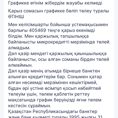
Графикке өтінім жібердім жауабы келмеді
Қарыз сомасын графикке бөліп төлеу туралы
ӨТІНІШ
Мен келісімшарты бойынша үстемақысымен
барлығы 405469 теңге қарыз екенімді
білдім. Мен қаржылық тапшылыққа
байланысты микрокредитті мерзімінде төлей
алмадым.
Дәл қазір мендегі қаржылық қиыншылыққа
байланысты, осы алған соманы бірден төлей
алмаймын.
Дәл қазір менің атымда бірнеше банктен
алынған кредиттерім бар. Сонымен қатар
алған несиемді мерзімінен кешіктірмей,
бұдан әрі үстіне өсімпұл қосып көбейтпей
төлеуім үшін, төлем қаблетін реттеу
мақсатында график беруіңізді яғни төлем
кестесін сұраймын.
Қазақстан Республикасындағы банктер
және банк қызметі туралы 1995 жылғы 31