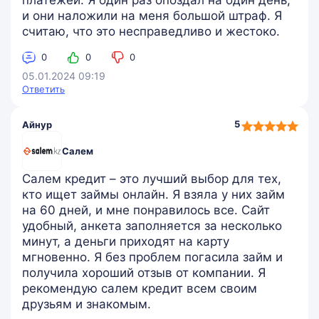
и они наложили на меня большой штраф. Я
считаю, что это несправедливо и жестоко.
0
0
0
05.01.2024 09:19
Ответить
5,0
5
Айнур
rating
Салем
Салем кредит – это лучший выбор для тех,
кто ищет займы онлайн. Я взяла у них займ
на 60 дней, и мне понравилось все. Сайт
удобный, анкета заполняется за несколько
минут, а деньги приходят на карту
мгновенно. Я без проблем погасила займ и
получила хороший отзыв от компании. Я
рекомендую салем кредит всем своим
друзьям и знакомым.