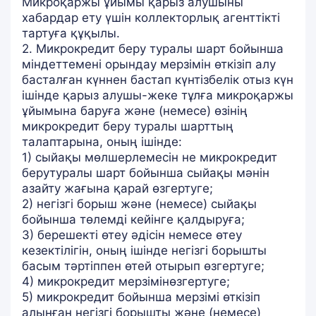
Микроқаржы ұйымы қарыз алушыны
хабардар ету үшін коллекторлық агенттікті
тартуға құқылы.
2. Микрокредит беру туралы шарт бойынша
міндеттемені орындау мерзімін өткізіп алу
басталған күннен бастап күнтізбелік отыз күн
ішінде қарыз алушы-жеке тұлға микроқаржы
ұйымына баруға және (немесе) өзінің
микрокредит беру туралы шарттың
талаптарына, оның ішінде:
1) сыйақы мөлшерлемесін не микрокредит
берутуралы шарт бойынша сыйақы мәнін
азайту жағына қарай өзгертуге;
2) негізгі борыш және (немесе) сыйақы
бойынша төлемді кейінге қалдыруға;
3) берешекті өтеу әдісін немесе өтеу
кезектілігін, оның ішінде негізгі борышты
басым тәртіппен өтей отырып өзгертуге;
4) микрокредит мерзімінөзгертуге;
5) микрокредит бойынша мерзімі өткізіп
алынған негізгі борышты және (немесе)