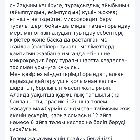
сыйақыны кешіруге, тұрақсыздық айыбының
(айыппұлдың, өсімпұлдың) күшін жоюға;
өтінішін негіздейтін, микрокредит беру
туралы шарт бойынша міндеттемені орындау
мерзімін өткізіп алудың туындау себептері,
кірістер және басқа да расталған мән-
жайлар (фактілер) туралы мәліметтерді
қамтитын жазбаша нысанда өтініш не
микрокредит беру туралы шартта көзделген
тәсілмен ұсынуға құқылы.
Мен қазір өз міндеттерімді орындап, алған
қарызды қайтару үшін қолымнан келген
шараның барлығын жасап жатырмын.
Алайда уақытша қаржылық тапшылыққа
байланысты, график бойынша төлем
жасауға мәжбүрмін сондықтан табысым жоқ
екенін ескеріп, қарыз сомасын 12 айға
немесе 6 айға төлем кестесіне бөліп беруді
сұраймын.
Төлем жасауым үшін график беруіңізді