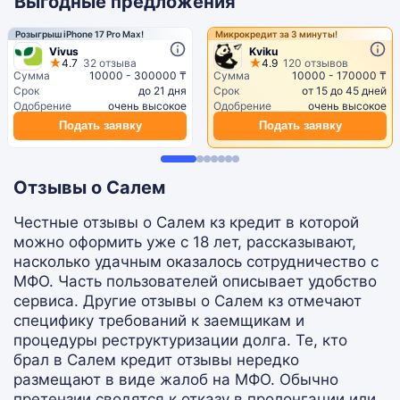
Выгодные предложения
Розыгрыш iPhone 17 Pro Max!
Микрокредит за 3 минуты!
Vivus
Kviku
4.7
32 отзыва
4.9
120 отзывов
Сумма
10000 - 300000 ₸
Сумма
10000 - 170000 ₸
Срок
до 21 дня
Срок
от 15 до 45 дней
Одобрение
очень высокое
Одобрение
очень высокое
Подать заявку
Подать заявку
Отзывы о Салем
Честные отзывы о Салем кз кредит в которой
можно оформить уже с 18 лет, рассказывают,
насколько удачным оказалось сотрудничество с
МФО. Часть пользователей описывает удобство
сервиса. Другие отзывы о Салем кз отмечают
специфику требований к заемщикам и
процедуры реструктуризации долга. Те, кто
брал в Салем кредит отзывы нередко
размещают в виде жалоб на МФО. Обычно
претензии сводятся к отказу в пролонгации или