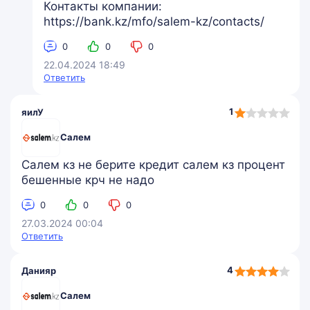
Контакты компании:
https://bank.kz/mfo/salem-kz/contacts/
0
0
0
22.04.2024 18:49
Ответить
1,0
1
яилУ
rating
Салем
Салем кз не берите кредит салем кз процент
бешенные крч не надо
0
0
0
27.03.2024 00:04
Ответить
4,0
4
Данияр
rating
Салем