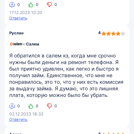
0
0
0
17.12.2023 10:20
Ответить
4,0
4
Руслан
rating
Салем
Я обратился в салем кз, когда мне срочно
нужны были деньги на ремонт телефона. Я
был приятно удивлен, как легко и быстро я
получил займ. Единственное, что мне не
понравилось, это то, что у них есть комиссия
за выдачу займа. Я думаю, что это лишняя
плата, которую можно было бы убрать.
0
0
0
02.12.2023 18:32
Ответить
5,0