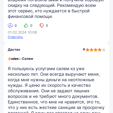
скидку на следующий. Рекомендую всем
этот сервис, кто нуждается в быстрой
финансовой помощи.
0
0
0
01.02.2024 10:08
Ответить
4,0
4
Дастан
rating
Салем
Я пользуюсь услугами салем кз уже
несколько лет. Они всегда выручают меня,
когда мне нужны деньги на неотложные
нужды. Я ценю их скорость и качество
обслуживания. Они не задают лишних
вопросов и не требуют много документов.
Единственное, что мне не нравится, это то,
что у них есть жесткие санкции за просрочку
платежей. Я один раз опоздал на один день,