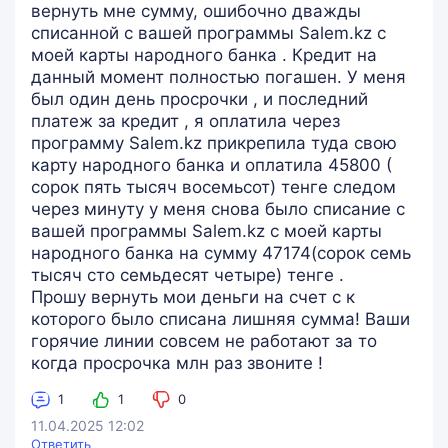
вернуть мне сумму, ошибочно дважды
списанной с вашей программы Salem.kz с
моей карты народного банка . Кредит на
данный момент полностью погашен. У меня
был один день просрочки , и последний
платеж за кредит , я оплатила через
программу Salem.kz прикрепила туда свою
карту народного банка и оплатила 45800 (
сорок пять тысяч восемьсот) тенге следом
через минуту у меня снова было списание с
вашей программы Salem.kz с моей карты
народного банка на сумму 47174(сорок семь
тысяч сто семьдесят четыре) тенге .
Прошу вернуть мои деньги на счет с к
которого было списана лишняя сумма! Ваши
горячие линии совсем не работают за то
когда просрочка млн раз звоните !
1
1
0
11.04.2025 12:02
Ответить