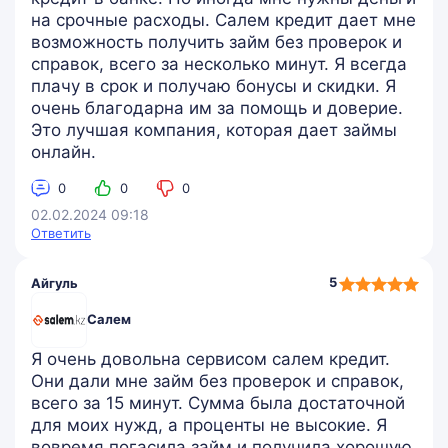
на срочные расходы. Салем кредит дает мне
возможность получить займ без проверок и
справок, всего за несколько минут. Я всегда
плачу в срок и получаю бонусы и скидки. Я
очень благодарна им за помощь и доверие.
Это лучшая компания, которая дает займы
онлайн.
0
0
0
02.02.2024 09:18
Ответить
5,0
5
Айгуль
rating
Салем
Я очень довольна сервисом салем кредит.
Они дали мне займ без проверок и справок,
всего за 15 минут. Сумма была достаточной
для моих нужд, а проценты не высокие. Я
вовремя погасила займ и получила хорошую