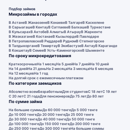
Подбор займов
Микрозаймы в городах
В Астане
В Жанаозене
В Конаеве
В Талгаре
В Каскелене
В Сарыагаше
В Кентау
В Сатпаеве
В Балхаше
В Туркестане
В Кульсарах
В Актобе
В Алматы
В Атырау
В Жаркенте
В Жезказгане
В Костанае
В Кызылорде
В Павлодаре
В Петропавловске
В Риддере
В Рудном
В Степногорске
В Талдыкоргане
В Темиртау
В Экибастузе
В Актау
В Караганде
В Кокшетау
В Семее
В Усть-Каменогорске
В Шымкенте
По сроку микрокредитования
Краткосрочные
На 1 месяц
На 5 дней
На 7 дней
На 10 дней
На 14 дней
На 21 день
На 2 месяца
На 3 месяца
На 6 месяцев
На 12 месяцев
На 1 год
На долгий срок с ежемесячным платежом
По категории заемщиков
Абсолютно всем
Безработным
Для студентов
С 18 лет
С 19 лет
С 20 лет
С 21 года
Для пенсионеров
До 75 лет
До 80 лет
По сумме займа
На большие суммы
До 60 000 тенге
До 5 000 тенге
До 10 000 тенге
До 20 000 тенге
До 25 000 тенге
До 30 000 тенге
До 40 000 тенге
До 50 000 тенге
До 100 000 тенге
До 150 000 тенге
До 200 000 тенге
До 250 000 тенге
До 300 000 тенге
На большие суммы