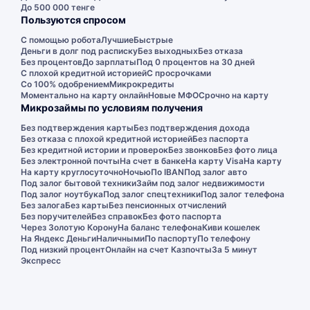
До 500 000 тенге
Пользуются спросом
С помощью робота
Лучшие
Быстрые
Деньги в долг под расписку
Без выходных
Без отказа
Без процентов
До зарплаты
Под 0 процентов на 30 дней
С плохой кредитной историей
С просрочками
Со 100% одобрением
Микрокредиты
Моментально на карту онлайн
Новые МФО
Срочно на карту
Микрозаймы по условиям получения
Без подтверждения карты
Без подтверждения дохода
Без отказа с плохой кредитной историей
Без паспорта
Без кредитной истории и проверок
Без звонков
Без фото лица
Без электронной почты
На счет в банке
На карту Visa
На карту
На карту круглосуточно
Ночью
По IBAN
Под залог авто
Под залог бытовой техники
Займ под залог недвижимости
Под залог ноутбука
Под залог спецтехники
Под залог телефона
Без залога
Без карты
Без пенсионных отчислений
Без поручителей
Без справок
Без фото паспорта
Через Золотую Корону
На баланс телефона
Киви кошелек
На Яндекс Деньги
Наличными
По паспорту
По телефону
Под низкий процент
Онлайн на счет Казпочты
За 5 минут
Экспресс