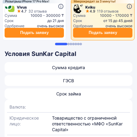
Розыгрыш iPhone 17 Pro Max!
Микрокредит за 3 минуты!
Vivus
Kviku
4.7
32 отзыва
4.9
119 отзывов
Сумма
10000 - 300000 ₸
Сумма
10000 - 170000 ₸
Срок
до 21 дня
Срок
от 15 до 45 дней
Одобрение
очень высокое
Одобрение
очень высокое
Подать заявку
Подать заявку
Условия SunKar Capital
Сумма кредита
ГЭСВ
Срок займа
Валюта:
Юридическое
Товарищество с ограниченной
лицо:
ответственностью «МФО «SunKar
Capital»