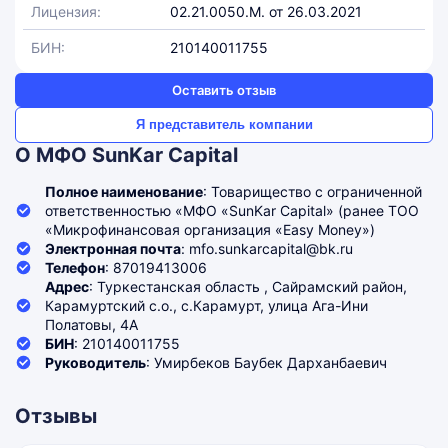
Лицензия:
02.21.0050.М. от 26.03.2021
БИН:
210140011755
Оставить отзыв
Я представитель компании
О МФО SunKar Capital
Полное наименование
: Товарищество с ограниченной
ответственностью «МФО «SunKar Capital» (ранее ТОО
«Микрофинансовая организация «Easy Money»)
Электронная почта
: mfo.sunkarcapital@bk.ru
Телефон
: 87019413006
Адрес
: Туркестанская область , Сайрамский район,
Карамуртский с.о., с.Карамурт, улица Ага-Ини
Полатовы, 4А
БИН
: 210140011755
Руководитель
: Умирбеков Баубек Дарханбаевич
Отзывы