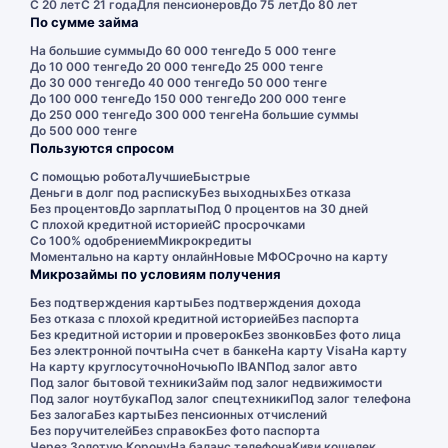
С 20 лет
С 21 года
Для пенсионеров
До 75 лет
До 80 лет
По сумме займа
На большие суммы
До 60 000 тенге
До 5 000 тенге
До 10 000 тенге
До 20 000 тенге
До 25 000 тенге
До 30 000 тенге
До 40 000 тенге
До 50 000 тенге
До 100 000 тенге
До 150 000 тенге
До 200 000 тенге
До 250 000 тенге
До 300 000 тенге
На большие суммы
До 500 000 тенге
Пользуются спросом
С помощью робота
Лучшие
Быстрые
Деньги в долг под расписку
Без выходных
Без отказа
Без процентов
До зарплаты
Под 0 процентов на 30 дней
С плохой кредитной историей
С просрочками
Со 100% одобрением
Микрокредиты
Моментально на карту онлайн
Новые МФО
Срочно на карту
Микрозаймы по условиям получения
Без подтверждения карты
Без подтверждения дохода
Без отказа с плохой кредитной историей
Без паспорта
Без кредитной истории и проверок
Без звонков
Без фото лица
Без электронной почты
На счет в банке
На карту Visa
На карту
На карту круглосуточно
Ночью
По IBAN
Под залог авто
Под залог бытовой техники
Займ под залог недвижимости
Под залог ноутбука
Под залог спецтехники
Под залог телефона
Без залога
Без карты
Без пенсионных отчислений
Без поручителей
Без справок
Без фото паспорта
Через Золотую Корону
На баланс телефона
Киви кошелек