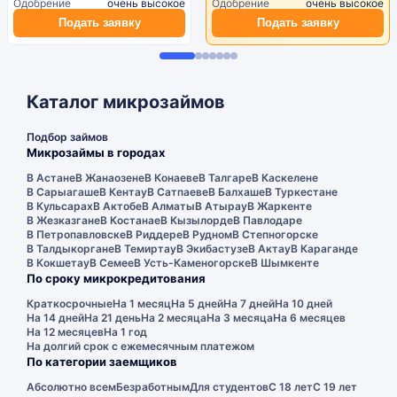
Одобрение
очень высокое
Одобрение
очень высокое
Подать заявку
Подать заявку
Каталог микрозаймов
Подбор займов
Микрозаймы в городах
В Астане
В Жанаозене
В Конаеве
В Талгаре
В Каскелене
В Сарыагаше
В Кентау
В Сатпаеве
В Балхаше
В Туркестане
В Кульсарах
В Актобе
В Алматы
В Атырау
В Жаркенте
В Жезказгане
В Костанае
В Кызылорде
В Павлодаре
В Петропавловске
В Риддере
В Рудном
В Степногорске
В Талдыкоргане
В Темиртау
В Экибастузе
В Актау
В Караганде
В Кокшетау
В Семее
В Усть-Каменогорске
В Шымкенте
По сроку микрокредитования
Краткосрочные
На 1 месяц
На 5 дней
На 7 дней
На 10 дней
На 14 дней
На 21 день
На 2 месяца
На 3 месяца
На 6 месяцев
На 12 месяцев
На 1 год
На долгий срок с ежемесячным платежом
По категории заемщиков
Абсолютно всем
Безработным
Для студентов
С 18 лет
С 19 лет