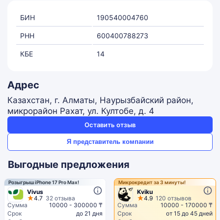
БИН
190540004760
РНН
600400788273
КБЕ
14
Адрес
Казахстан, г. Алматы, Наурызбайский район,
микрорайон Рахат, ул. Култобе, д. 4
Оставить отзыв
Я представитель компании
Выгодные предложения
Розыгрыш iPhone 17 Pro Max!
Микрокредит за 3 минуты!
Vivus
Kviku
4.7
32 отзыва
4.9
120 отзывов
Сумма
10000 - 300000 ₸
Сумма
10000 - 170000 ₸
Срок
до 21 дня
Срок
от 15 до 45 дней