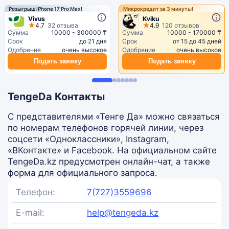
Розыгрыш iPhone 17 Pro Max!
Микрокредит за 3 минуты!
Vivus
Kviku
4.7
32 отзыва
4.9
120 отзывов
Сумма
10000 - 300000 ₸
Сумма
10000 - 170000 ₸
Срок
до 21 дня
Срок
от 15 до 45 дней
Одобрение
очень высокое
Одобрение
очень высокое
Подать заявку
Подать заявку
TengeDa Контакты
С представителями «Тенге Да» можно связаться
по номерам телефонов горячей линии, через
соцсети «Одноклассники», Instagram,
«ВКонтакте» и Facebook. На официальном сайте
TengeDa.kz предусмотрен онлайн-чат, а также
форма для официального запроса.
Телефон:
7(727)3559696
E-mail:
help@tengeda.kz