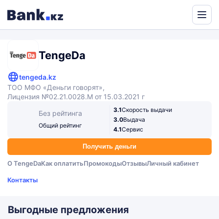
Powered
by
Translate
TengeDa
tengeda.kz
ТОО МФО «Деньги говорят»,
Лицензия №02.21.0028.M от 15.03.2021 г
3.1
Скорость выдачи
Без рейтинга
3.0
Выдача
Общий рейтинг
4.1
Сервис
Получить деньги
О TengeDa
Как оплатить
Промокоды
Отзывы
Личный кабинет
Контакты
Выгодные предложения