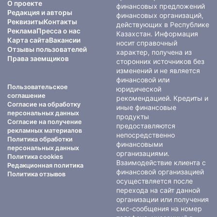
О проекте
финансовых предложений
Редакция и авторы
финансовых организаций,
Реквизиты
Контакты
действующих в Республике
Реклама
Пресса о нас
Казахстан. Информация
Карта сайта
Вакансии
носит справочный
Отзывы пользователей
характер, получена из
Права заемщиков
сторонних источников без
изменений и не является
финансовой или
Пользовательское
юридической
соглашение
рекомендацией. Кредиты и
Согласие на обработку
иные финансовые
персональных данных
продукты
Согласие на получение
предоставляются
рекламных материалов
непосредственно
Политика обработки
финансовыми
персональных данных
организациями.
Политика cookies
Взаимодействие клиента с
Редакционная политика
финансовой организацией
Политика отзывов
осуществляется после
перехода на сайт данной
организации или получения
смс-сообщения на номер