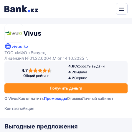
Powered
by
Translate
Vivus
vivus.kz
ТОО «МФО «Вивус»,
Лицензия №01.22.0004.M от 14.10.2025 г.
4.6
Скорость выдачи
4,7
4.7
4.7
Выдача
rating
Общий рейтинг
4.2
Сервис
Получить деньги
О Vivus
Как оплатить
Промокоды
Отзывы
Личный кабинет
Контакты
Акция
Выгодные предложения