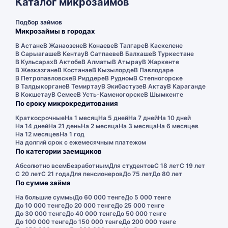
Каталог микрозаймов
Подбор займов
Микрозаймы в городах
В Астане
В Жанаозене
В Конаеве
В Талгаре
В Каскелене
В Сарыагаше
В Кентау
В Сатпаеве
В Балхаше
В Туркестане
В Кульсарах
В Актобе
В Алматы
В Атырау
В Жаркенте
В Жезказгане
В Костанае
В Кызылорде
В Павлодаре
В Петропавловске
В Риддере
В Рудном
В Степногорске
В Талдыкоргане
В Темиртау
В Экибастузе
В Актау
В Караганде
В Кокшетау
В Семее
В Усть-Каменогорске
В Шымкенте
По сроку микрокредитования
Краткосрочные
На 1 месяц
На 5 дней
На 7 дней
На 10 дней
На 14 дней
На 21 день
На 2 месяца
На 3 месяца
На 6 месяцев
На 12 месяцев
На 1 год
На долгий срок с ежемесячным платежом
По категории заемщиков
Абсолютно всем
Безработным
Для студентов
С 18 лет
С 19 лет
С 20 лет
С 21 года
Для пенсионеров
До 75 лет
До 80 лет
По сумме займа
На большие суммы
До 60 000 тенге
До 5 000 тенге
До 10 000 тенге
До 20 000 тенге
До 25 000 тенге
До 30 000 тенге
До 40 000 тенге
До 50 000 тенге
До 100 000 тенге
До 150 000 тенге
До 200 000 тенге