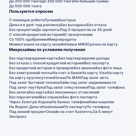
До 250 000 тенге
До 300 000 тенге
На большие суммы
До 500 000 тенге
Пользуются спросом
С помощью робота
Лучшие
Быстрые
Деньги в долг под расписку
Без выходных
Без отказа
Без процентов
До зарплаты
Под 0 процентов на 30 дней
С плохой кредитной историей
С просрочками
Со 100% одобрением
Микрокредиты
Моментально на карту онлайн
Новые МФО
Срочно на карту
Микрозаймы по условиям получения
Без подтверждения карты
Без подтверждения дохода
Без отказа с плохой кредитной историей
Без паспорта
Без кредитной истории и проверок
Без звонков
Без фото лица
Без электронной почты
На счет в банке
На карту Visa
На карту
На карту круглосуточно
Ночью
По IBAN
Под залог авто
Под залог бытовой техники
Займ под залог недвижимости
Под залог ноутбука
Под залог спецтехники
Под залог телефона
Без залога
Без карты
Без пенсионных отчислений
Без поручителей
Без справок
Без фото паспорта
Через Золотую Корону
На баланс телефона
Киви кошелек
На Яндекс Деньги
Наличными
По паспорту
По телефону
Под низкий процент
Онлайн на счет Казпочты
За 5 минут
Экспресс