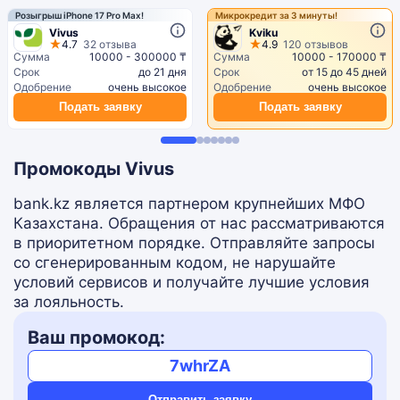
Розыгрыш iPhone 17 Pro Max!
Микрокредит за 3 минуты!
Vivus
Kviku
4.7
32 отзыва
4.9
120 отзывов
Сумма
10000 - 300000 ₸
Сумма
10000 - 170000 ₸
Срок
до 21 дня
Срок
от 15 до 45 дней
Одобрение
очень высокое
Одобрение
очень высокое
Подать заявку
Подать заявку
Промокоды Vivus
bank.kz является партнером крупнейших МФО
Казахстана. Обращения от нас рассматриваются
в приоритетном порядке. Отправляйте запросы
со сгенерированным кодом, не нарушайте
условий сервисов и получайте лучшие условия
за лояльность.
Ваш промокод:
7whrZA
Отправить заявку