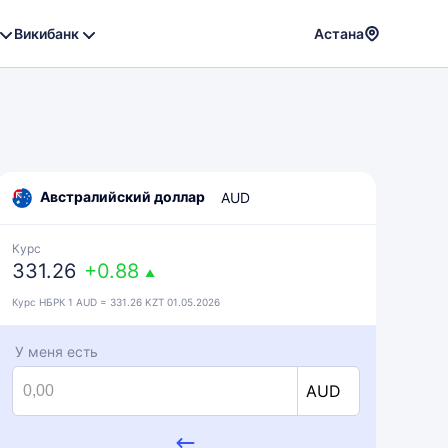
Викибанк
Астана
Powere
by
Translat
Австралийский доллар
AUD
Курс
331.26
+0.88
▲
Курс НБРК 1 AUD = 331.26 KZT 01.05.2026
У меня есть
AUD