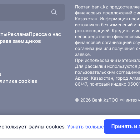
Портал bank.kz предоставля
финансовых предложений фин
Казахстан. Информация носит
источников без изменений и 
рекомендацией. Кредиты и и
кты
Реклама
Пресса о нас
непосредственно финансовым
рава заемщиков
финансовой организацией осу
организации или получения с
заявке.
При использовании материало
Для рассылки используются 
пользовательским соглашени
в
Адрес: Казахстан, город Ал
литика cookies
86/47, почтовый индекс 0500
© 2026 Bank.kz
ТОО «Финтех
использует файлы cookies.
Узнать больше
Принять и 