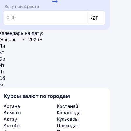
Хочу приобрести
KZT
Календарь на дату:
Пн
Вт
Ср
Чт
Пт
Сб
Вс
Курсы валют по городам
Астана
Костанай
Алматы
Караганда
Актау
Кульсары
Актобе
Павлодар