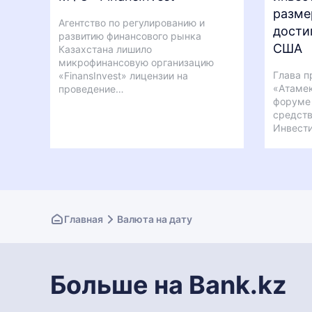
разме
Агентство по регулированию и
дости
развитию финансового рынка
США
Казахстана лишило
микрофинансовую организацию
Глава п
«FinansInvest» лицензии на
«Атамек
проведение…
форуме 
средств
Инвест
Главная
Валюта на дату
Больше на Bank.kz