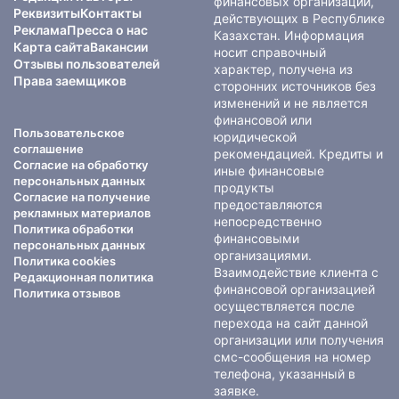
финансовых организаций,
Реквизиты
Контакты
действующих в Республике
Реклама
Пресса о нас
Казахстан. Информация
Карта сайта
Вакансии
носит справочный
Отзывы пользователей
характер, получена из
Права заемщиков
сторонних источников без
изменений и не является
финансовой или
Пользовательское
юридической
соглашение
рекомендацией. Кредиты и
Согласие на обработку
иные финансовые
персональных данных
продукты
Согласие на получение
предоставляются
рекламных материалов
непосредственно
Политика обработки
финансовыми
персональных данных
организациями.
Политика cookies
Взаимодействие клиента с
Редакционная политика
финансовой организацией
Политика отзывов
осуществляется после
перехода на сайт данной
организации или получения
смс-сообщения на номер
телефона, указанный в
заявке.