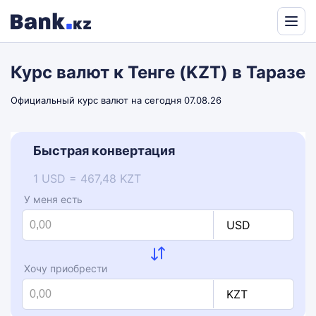
Powered
by
Курс валют к Тенге (KZT) в Таразе
Translate
Официальный курс валют на сегодня 07.08.26
Быстрая конвертация
1 USD = 467,48 KZT
У меня есть
USD
Хочу приобрести
KZT