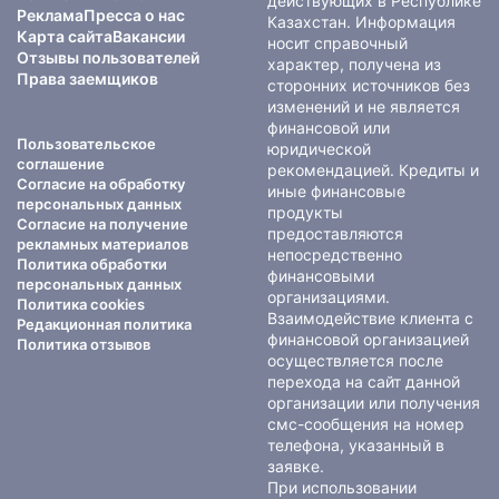
действующих в Республике
Реклама
Пресса о нас
Казахстан. Информация
Карта сайта
Вакансии
носит справочный
Отзывы пользователей
характер, получена из
Права заемщиков
сторонних источников без
изменений и не является
финансовой или
Пользовательское
юридической
соглашение
рекомендацией. Кредиты и
Согласие на обработку
иные финансовые
персональных данных
продукты
Согласие на получение
предоставляются
рекламных материалов
непосредственно
Политика обработки
финансовыми
персональных данных
организациями.
Политика cookies
Взаимодействие клиента с
Редакционная политика
финансовой организацией
Политика отзывов
осуществляется после
перехода на сайт данной
организации или получения
смс-сообщения на номер
телефона, указанный в
заявке.
При использовании