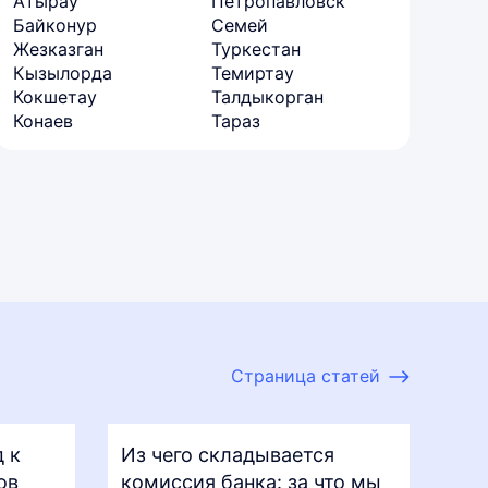
Атырау
Петропавловск
Байконур
Семей
Жезказган
Туркестан
Кызылорда
Темиртау
Кокшетау
Талдыкорган
Конаев
Тараз
Страница статей
 к
Из чего складывается
ов
комиссия банка: за что мы