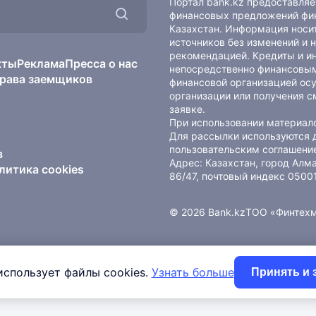
Портал bank.kz предоставля
финансовых предложений фин
Казахстан. Информация носит
источников без изменений и 
рекомендацией. Кредиты и и
кты
Реклама
Пресса о нас
непосредственно финансовым
рава заемщиков
финансовой организацией осу
организации или получения с
заявке.
При использовании материало
Для рассылки используются 
пользовательским соглашени
в
Адрес: Казахстан, город Ал
литика cookies
86/47, почтовый индекс 0500
© 2026 Bank.kz
ТОО «Финтех
использует файлы cookies.
Узнать больше
Принять и 