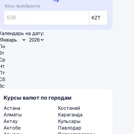
Хочу приобрести
KZT
Календарь на дату:
Пн
Вт
Ср
Чт
Пт
Сб
Вс
Курсы валют по городам
Астана
Костанай
Алматы
Караганда
Актау
Кульсары
Актобе
Павлодар