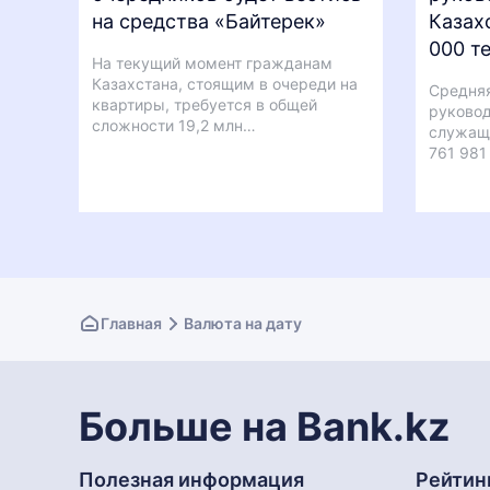
на средства «Байтерек»
Казах
000 те
На текущий момент гражданам
Казахстана, стоящим в очереди на
Средняя
квартиры, требуется в общей
руковод
сложности 19,2 млн…
служащи
761 981
Главная
Валюта на дату
Больше на Bank.kz
Полезная информация
Рейтин