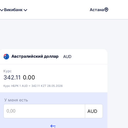
Викибанк
Астана
Powere
by
Translat
Австралийский доллар
AUD
Курс
342.11
0.00
Курс НБРК 1 AUD = 342.11 KZT 28.05.2026
У меня есть
AUD