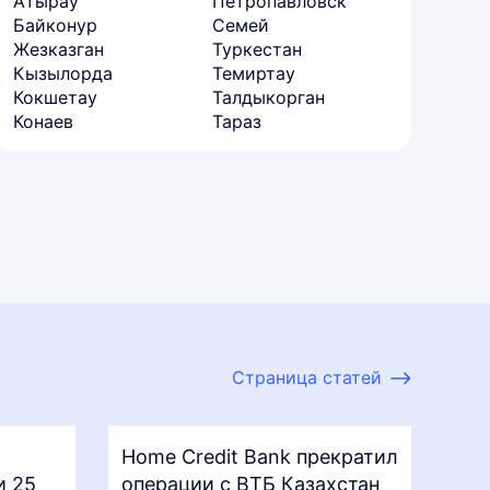
Атырау
Петропавловск
Байконур
Семей
Жезказган
Туркестан
Кызылорда
Темиртау
Кокшетау
Талдыкорган
Конаев
Тараз
Страница статей
Home Credit Bank прекратил
и 25
операции с ВТБ Казахстан