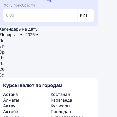
Хочу приобрести
KZT
Календарь на дату:
Пн
Вт
Ср
Чт
Пт
Сб
Вс
Курсы валют по городам
Астана
Костанай
Алматы
Караганда
Актау
Кульсары
Актобе
Павлодар