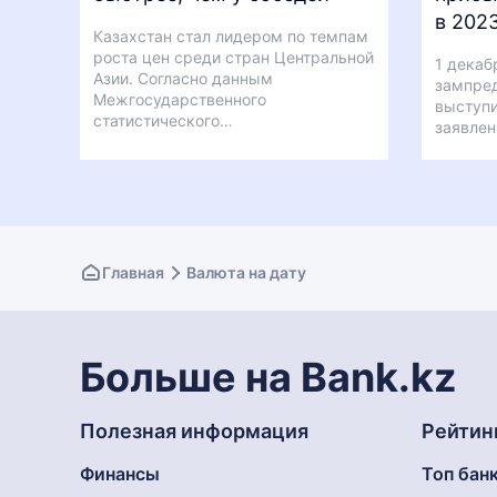
в 2023
Казахстан стал лидером по темпам
роста цен среди стран Центральной
1 декаб
Азии. Согласно данным
зампред
Межгосударственного
выступи
статистического…
заявле
Главная
Валюта на дату
Больше на Bank.kz
Полезная информация
Рейтин
Финансы
Топ бан