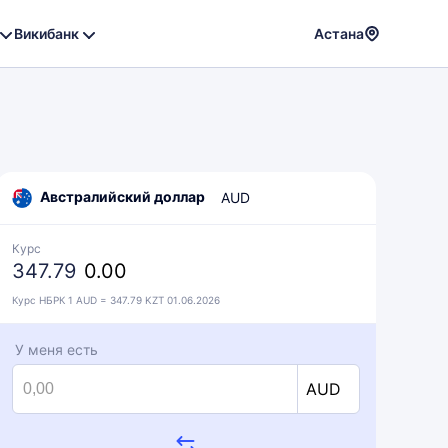
Викибанк
Астана
Powere
by
Translat
Австралийский доллар
AUD
Курс
347.79
0.00
Курс НБРК 1 AUD = 347.79 KZT 01.06.2026
У меня есть
AUD