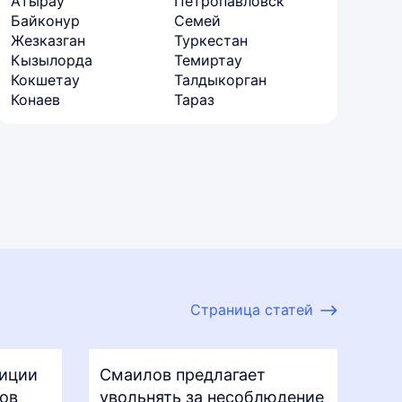
Атырау
Петропавловск
Байконур
Семей
Жезказган
Туркестан
Кызылорда
Темиртау
Кокшетау
Талдыкорган
Конаев
Тараз
Страница статей
зиции
Смаилов предлагает
ков
увольнять за несоблюдение