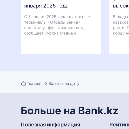
января 2025 года
высок
С 1 января 2025 года платежные
Вклады 
терминалы «Отбасы банка»
казахст
перестанут функционировать,
расти. 
сообщает Курсив Медиа с…
концу н
Главная
Валюта на дату
Больше на Bank.kz
Полезная информация
Рейтин