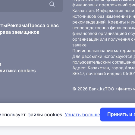
финансовых предложений фин
Казахстан. Информация носит
источников без изменений и 
рекомендацией. Кредиты и и
кты
Реклама
Пресса о нас
непосредственно финансовым
рава заемщиков
финансовой организацией осу
организации или получения с
заявке.
При использовании материало
Для рассылки используются 
пользовательским соглашени
в
Адрес: Казахстан, город Ал
литика cookies
86/47, почтовый индекс 0500
© 2026 Bank.kz
ТОО «Финтех
использует файлы cookies.
Узнать больше
Принять и 