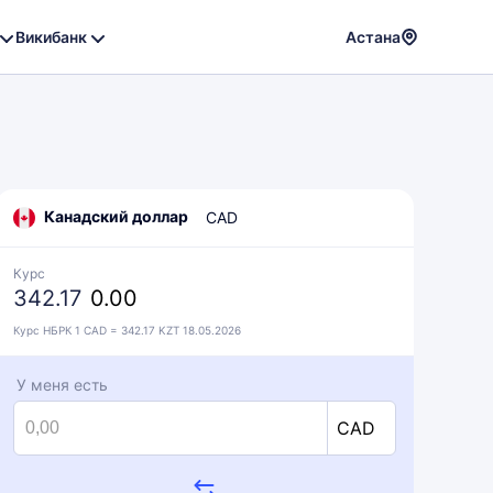
Викибанк
Астана
Powere
by
Translat
Канадский доллар
CAD
Курс
342.17
0.00
Курс НБРК 1 CAD = 342.17 KZT 18.05.2026
У меня есть
CAD