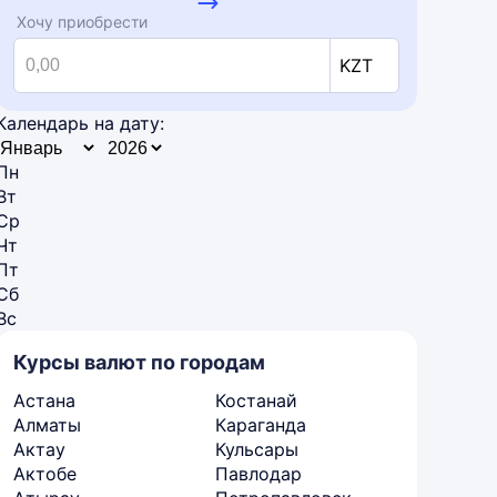
Хочу приобрести
KZT
Календарь на дату:
Пн
Вт
Ср
Чт
Пт
Сб
Вс
Курсы валют по городам
Астана
Костанай
Алматы
Караганда
Актау
Кульсары
Актобе
Павлодар