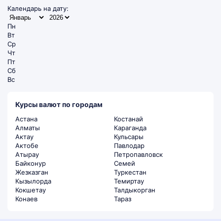
Календарь на дату:
Пн
Вт
Ср
Чт
Пт
Сб
Вс
Курсы валют по городам
Астана
Костанай
Алматы
Караганда
Актау
Кульсары
Актобе
Павлодар
Атырау
Петропавловск
Байконур
Семей
Жезказган
Туркестан
Кызылорда
Темиртау
Кокшетау
Талдыкорган
Конаев
Тараз