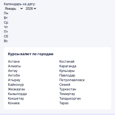
Календарь на дату:
Пн
Вт
Ср
Чт
Пт
Сб
Вс
Курсы валют по городам
Астана
Костанай
Алматы
Караганда
Актау
Кульсары
Актобе
Павлодар
Атырау
Петропавловск
Байконур
Семей
Жезказган
Туркестан
Кызылорда
Темиртау
Кокшетау
Талдыкорган
Конаев
Тараз